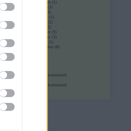
2017 november
(
1
)
2017 február
(
3
)
2016 június
(
1
)
2016 március
(
1
)
2016 február
(
2
)
m
2016 január
(
2
)
2015 december
(
5
)
2015 november
(
3
)
2015 október
(
1
)
2015 szeptember
(
6
)
Tovább
...
Feedek
RSS 2.0
bejegyzések
,
kommentek
Atom
bejegyzések
,
kommentek