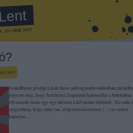
 Lent
, és akik lent
ló?
és Lent
GrandRieux posztja Lázár János adóvagyonbevallásában zárójelb
jegyezte meg, hogy Széchenyi Zsigmond karosszéke a birtokában
Olvassunk össze egy-egy idézetet a két nemes férfiútól. "Én soha
szégyelltem, hogy mim van, dolgozom keményen (…) az ember
kaparjon,…