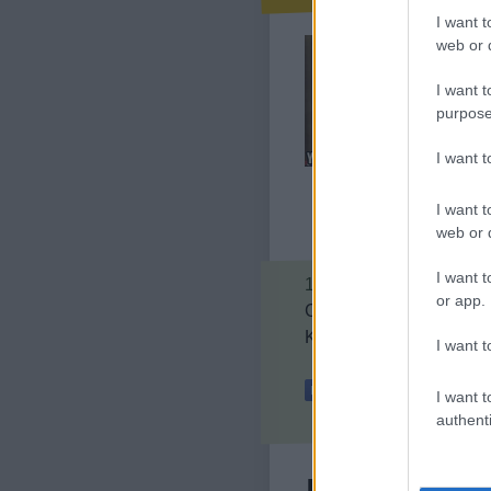
I want t
A múltk
web or d
PolgárP
posztbó
I want t
purpose
divat s
I want 
I want t
web or d
I want t
10
komment
or app.
Címkék:
jobboldal
liber
Kövess minket a Facebo
I want t
I want t
authenti