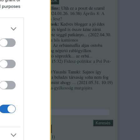
Friss topikok
ed purposes
necrophil collins:
Uhh ez a poszt de szarul
öregedett.
(
2024.01.26. 16:38
)
Április 8: A
többség kevés lesz?
Custertábornok:
Kedves blogger a jó édes
kurvaanyádat és téged is össze kéne zárni
ezekkel a fekete seggű patkányo...
(
2022.04.30.
01:14
)
Árpi, a hős kamionos
kiskutyauto:
Az orbánmaffia aljas ostoba
arrogáns hazug népirtó rablógyilkos
országromboló söpredék... az orbá...
(
2021.10.19. 15:32
)
Fidesz-politika: a Pol Pot-
szindróma
Sztancsek:
@Yasashi Tanuki: Sajnos így
valahogy. Ez a beludzs társaság soha nem fog
integrálódni, mint ahogy ...
(
2021.05.31. 10:19
)
A Bándy Kata-gyilkosság margójára
Keresés
Archívum
2018 április
(
1
)