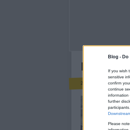
Blog -
Do 
Három év
If you wish 
sensitive in
been
2013.02.09. 11:30
confirm you
continue se
information 
Demszky
further disc
hormonb
participants
valamir
Downstream 
ahelyet
Please note
information 