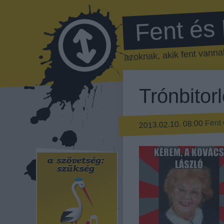
Fent és
azoknak, akik fent vannak
Trónbitor
Fent 
2013.02.10. 08:00