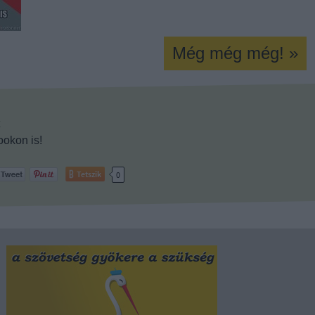
Még még még! »
okon is!
Tetszik
0