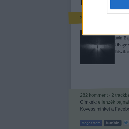
Fény az e
aaron
2013.02.05. 08:00
Szakad 
után Ba
kibogoz
látszik
282
komment
·
2
trackb
Címkék:
ellenzék
bajnai
Kövess minket a Facebo