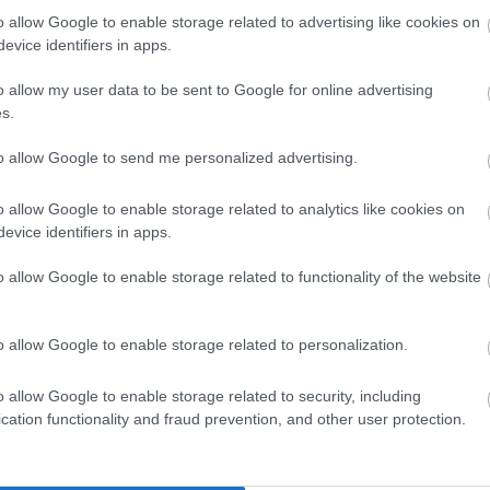
o allow Google to enable storage related to advertising like cookies on
or felmászott a Mandinerre egy részlet az A semmi lázadása című, a
evice identifiers in apps.
ortálon megjelent, a magyar hírlapos Huth Gergely által szerkesztett
l. A Mandiner kiemelése különösebb figyelmet nem érdemel, ’68-at ne
o allow my user data to be sent to Google for online advertising
s.
zeretni a jobboldalon, nincsen ebben semmi…
to allow Google to send me personalized advertising.
Még még még! »
o allow Google to enable storage related to analytics like cookies on
evice identifiers in apps.
o allow Google to enable storage related to functionality of the website
alizmus
baloldal
konzervatív
lent
fent
okon is!
o allow Google to enable storage related to personalization.
Tetszik
0
o allow Google to enable storage related to security, including
cation functionality and fraud prevention, and other user protection.