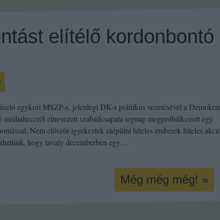
tást elítélő kordonbontó
m
ászló egykori MSZP-s, jelenlegi DK-s politikus vezetésével a Demokrat
ó médiaheccről elnevezett szabadcsapata tegnap megpróbálkozott egy
ontással. Nem először igyekeztek ráépülni hiteles emberek hiteles akció
zhetünk, hogy tavaly decemberben egy…
Még még még! »