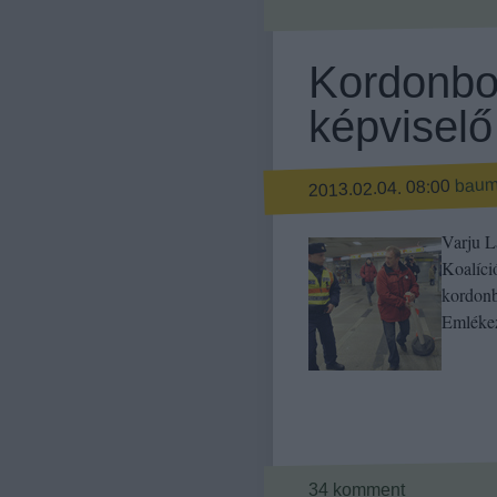
Kordonbon
képviselő
bau
2013.02.04. 08:00
Varju L
Koalíci
kordonb
Emléke
34
komment