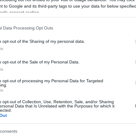
 to Google and its third-party tags to use your data for below specifi
Még még még! »
ogle consent section.
l Data Processing Opt Outs
metró
aquincumi híd
napi vicc
5 ös metró
választási ígéret
o opt-out of the Sharing of my personal data.
okon is!
In
o opt-out of the Sale of my Personal Data.
Tetszik
0
In
to opt-out of processing my Personal Data for Targeted
ing.
ogató dühös
In
ívoknak: a baloldal nem
o opt-out of Collection, Use, Retention, Sale, and/or Sharing
ersonal Data that Is Unrelated with the Purposes for which it
lected.
Out
s Lacika
consents