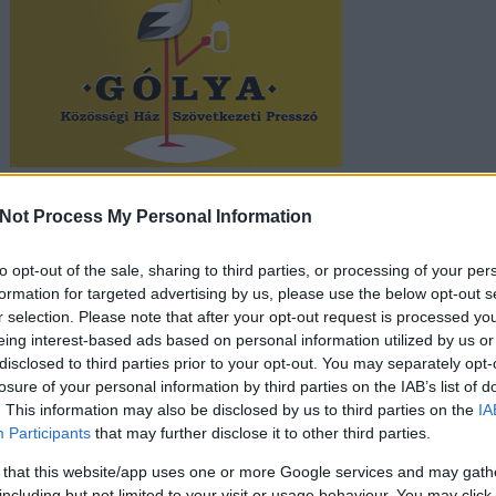
Not Process My Personal Information
e utazunk a négyes metr
to opt-out of the sale, sharing to third parties, or processing of your per
formation for targeted advertising by us, please use the below opt-out s
i
r selection. Please note that after your opt-out request is processed y
eing interest-based ads based on personal information utilized by us or
disclosed to third parties prior to your opt-out. You may separately opt-
 2006-os kampányújsága szerint. 2006-ban én még csak 17 éves
losure of your personal information by third parties on the IAB’s list of
ajszos közlekedésbuzi voltam, politikával túl sokat nem foglalkoztam,
. This information may also be disclosed by us to third parties on the
IA
e ráérezhettem akkor, amikor a postaládánkban talált kampányújságot -
Participants
that may further disclose it to other third parties.
t, hogy visszakézből a kukába dobtam volna - a…
 that this website/app uses one or more Google services and may gath
including but not limited to your visit or usage behaviour. You may click 