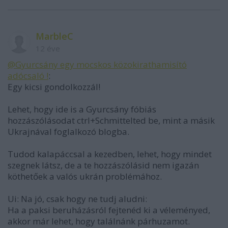
MarbleC
12 éve
@Gyurcsány egy mocskos közokirathamisító
adócsaló !
:
Egy kicsi gondolkozzál!
Lehet, hogy ide is a Gyurcsány fóbiás
hozzászólásodat ctrl+Schmittelted be, mint a másik
Ukrajnával foglalkozó blogba.
Tudod kalapáccsal a kezedben, lehet, hogy mindet
szegnek látsz, de a te hozzászólásid nem igazán
köthetőek a valós ukrán problémához.
Ui: Na jó, csak hogy ne tudj aludni:
Ha a paksi beruházásról fejtenéd ki a véleményed,
akkor már lehet, hogy találnánk párhuzamot.