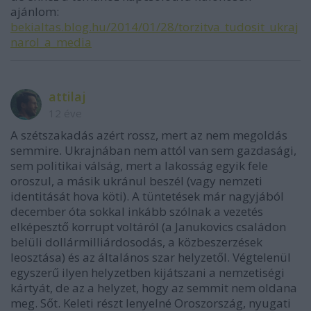
ajánlom:
bekialtas.blog.hu/2014/01/28/torzitva_tudosit_ukraj
narol_a_media
attilaj
12 éve
A szétszakadás azért rossz, mert az nem megoldás
semmire. Ukrajnában nem attól van sem gazdasági,
sem politikai válság, mert a lakosság egyik fele
oroszul, a másik ukránul beszél (vagy nemzeti
identitását hova köti). A tüntetések már nagyjából
december óta sokkal inkább szólnak a vezetés
elképesztő korrupt voltáról (a Janukovics családon
belüli dollármilliárdosodás, a közbeszerzések
leosztása) és az általános szar helyzetől. Végtelenül
egyszerű ilyen helyzetben kijátszani a nemzetiségi
kártyát, de az a helyzet, hogy az semmit nem oldana
meg. Sőt. Keleti részt lenyelné Oroszország, nyugati