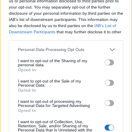
us or personal information disclosed to third parties prior to
lesz. régen meg, még a nagy háború előtt, kiev volt a
your opt-out. You may separately opt-out of the further
helyes írásmód.
disclosure of your personal information by third parties on the
fejlődik a nyelv, nincs ebben semmi.
IAB’s list of downstream participants. This information may
also be disclosed by us to third parties on the
IAB’s List of
Downstream Participants
that may further disclose it to other
third parties.
Szelid sunmalac
12 éve
Please note that this website/app uses one or more Google
Personal Data Processing Opt Outs
services and may gather and store information including but
@HgGina
: Hat ezt most nagyon kar volt. De tenyleg.
not limited to your visit or usage behaviour. You may click to
I want to opt-out of the Sharing of my
Magyarul Kijev. Pont. Ukranul Kijiv. Mint ahogy
personal data.
grant or deny consent to Google and its third-party tags to
Opted In
Magyarorszag magyarul Magyarorszag, angolul
use your data for below specified purposes in below Google
Hungary, nemetul Ungarn es sorolhatnam.
consent section.
I want to opt-out of the Sale of my
Magyarul Kijev. Ideje lenne megtanulnod.
Personal Data.
Opted In
I want to opt-out of processing my
Personal Data for Targeted Advertising.
Urfang
Opted In
12 éve
I want to opt-out of Collection, Use,
Honnan ez a feltevés, hogy minden jó ami egyben
Retention, Sale, and/or Sharing of my
tartja az országot és minden rossz ami megosztja?
Personal Data that Is Unrelated with the