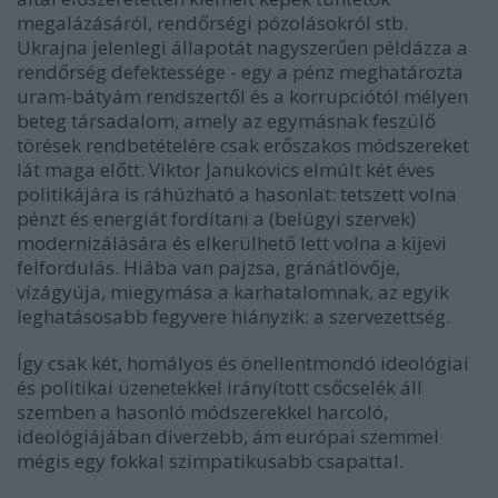
megalázásáról, rendőrségi pózolásokról stb.
Ukrajna jelenlegi állapotát nagyszerűen példázza a
rendőrség defektessége - egy a pénz meghatározta
uram-bátyám rendszertől és a korrupciótól mélyen
beteg társadalom, amely az egymásnak feszülő
törések rendbetételére csak erőszakos módszereket
lát maga előtt. Viktor Janukovics elmúlt két éves
politikájára is ráhúzható a hasonlat: tetszett volna
pénzt és energiát fordítani a (belügyi szervek)
modernizálására és elkerülhető lett volna a kijevi
felfordulás. Hiába van pajzsa, gránátlövője,
vízágyúja, miegymása a karhatalomnak, az egyik
leghatásosabb fegyvere hiányzik: a szervezettség.
Így csak két, homályos és önellentmondó ideológiai
és politikai üzenetekkel irányított csőcselék áll
szemben a hasonló módszerekkel harcoló,
ideológiájában diverzebb, ám európai szemmel
mégis egy fokkal szimpatikusabb csapattal.