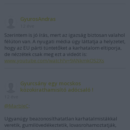
GyurosAndras
12 éve
Szerintem is jó írás, mert az igazság biztosan valahol
félúton van. A nyugati média úgy láttatja a helyzetet,
hogy az EU párti tüntetőket a karhatalom eltiporja,
de nézzétek csak meg ezt a videót is:
www.youtube.com/watch?v=9ANkmkOS2Xs
Gyurcsány egy mocskos
közokirathamisító adócsaló !
12 éve
@MarbleC
:
Ugyanúgy beazonosíthatatlan karhatalmistákkal
veretik, gumilövedékeztetik, lovasrohamoztatják,