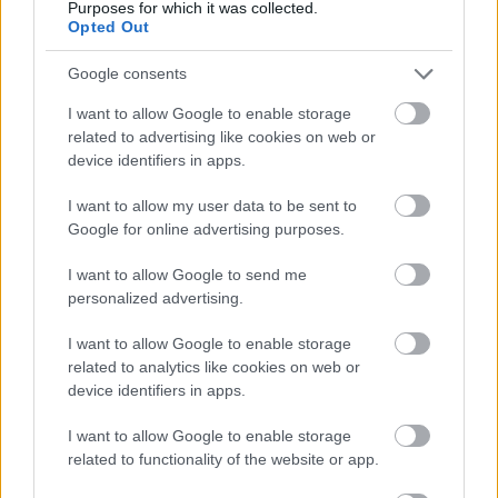
Purposes for which it was collected.
Opted Out
Ha az ország egyik fele Oroszországgal képzeli el a
jövőt, a másik fele meg az Európai Unióval, akkor
Google consents
valamelyik fél csalatkozni fog, ha viszont szétválnak,
akkor mindenki megkaphatja amit akar.
I want to allow Google to enable storage
related to advertising like cookies on web or
Senkit nem kéne belekényszeríteni abba amit nem
device identifiers in apps.
akar, osszák ketté az országukat és mehet mindenki
I want to allow my user data to be sent to
arra amerre akar.
Google for online advertising purposes.
Nyugat Ukrajna az EU perifériája lesz, Kelet-Ukrajna
I want to allow Google to send me
meg Oroszország csatlósa, húsz év múlva
personalized advertising.
megnézzük melyikük járt jobban.
I want to allow Google to enable storage
related to analytics like cookies on web or
device identifiers in apps.
paráznabillegető
12 éve
I want to allow Google to enable storage
@Urfang
: hehehe, a monarchiával is ez történt.
related to functionality of the website or app.
mindenki ment, amerre akart.