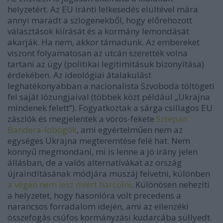
helyzetért. Az EU iránti lelkesedés elültével mára
annyi maradt a szlogenekből, hogy előrehozott
választások kiírását és a kormány lemondását
akarják. Ha nem, akkor támadunk. Az embereket
viszont folyamatosan az utcán szerették volna
tartani az ügy (politikai legitimitásuk bizonyítása)
érdekében. Az ideológiai átalakulást
leghatékonyabban a nacionalista Szvoboda töltögeti
fel saját lózungjaival (többek közt például „Ukrajna
mindenek felett”). Fogyatkoztak a sárga csillagos EU
zászlók és megjelentek a vörös-fekete
Sztepan
Bandera-lobogók
, ami egyértelműen nem az
egységes Ukrajna megteremtése felé hat. Nem
könnyű megmondani, mi is lenne a jó irány jelen
állásban, de a valós alternatívákat az ország
újraindításának módjára muszáj felvetni, különben
a végén nem lesz miért harcolni
. Különösen nehezíti
a helyzetet, hogy hasonlóra volt precedens a
narancsos forradalom idején, ami az ellenzéki
összefogás csúfos kormányzási kudarcába süllyedt.