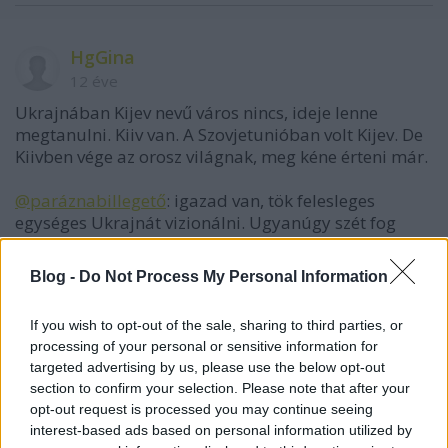
HgGina
12 éve
Ukrajnában Kijev nevű város nincs, ideje lenne
megtanulni. Kiiv van. A Szovjetunióban volt Kijev. De
Kiivben vége az orosz világnak, meg kéne érteni már.
@paráznabillegető
: igazad van, tök felesleges
egységes Ukrajnát vizionálni. Ugyanúgy szét fog
esni, mint Moldova és Szerbia esett, és ahogy
Románia is szét fog esni. Erőszakkal összetákolt
Blog -
Do Not Process My Personal Information
hulladék mind.
If you wish to opt-out of the sale, sharing to third parties, or
processing of your personal or sensitive information for
paráznabillegető
targeted advertising by us, please use the below opt-out
section to confirm your selection. Please note that after your
12 éve
opt-out request is processed you may continue seeing
@HgGina
: köszönöm.
interest-based ads based on personal information utilized by
magyarban, úgy tudom, most már mindig is kijev