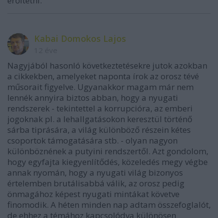
erőltetni.
Kabai Domokos Lajos
12 éve
Nagyjából hasonló következtetésekre jutok azokban
a cikkekben, amelyeket naponta írok az orosz tévé
műsorait figyelve. Ugyanakkor magam már nem
lennék annyira biztos abban, hogy a nyugati
rendszerek - tekintettel a korrupcióra, az emberi
jogoknak pl. a lehallgatásokon keresztül történő
sárba tiprására, a világ különböző részein kétes
csoportok támogatására stb. - olyan nagyon
különböznének a putyini rendszertől. Azt gondolom,
hogy egyfajta kiegyenlítődés, közeledés megy végbe
annak nyomán, hogy a nyugati világ bizonyos
értelemben brutálisabbá válik, az orosz pedig
önmagához képest nyugati mintákat követve
finomodik. A héten minden nap adtam összefoglalót,
de ehhez a témához kapcsolódva különösen