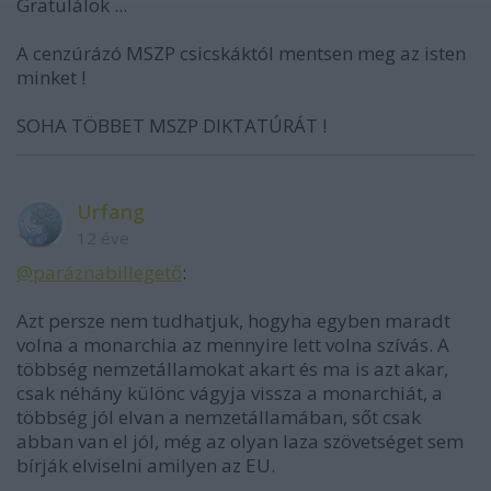
Gratulálok ...
A cenzúrázó MSZP csicskáktól mentsen meg az isten
minket !
SOHA TÖBBET MSZP DIKTATÚRÁT !
Urfang
12 éve
@paráznabillegető
:
Azt persze nem tudhatjuk, hogyha egyben maradt
volna a monarchia az mennyire lett volna szívás. A
többség nemzetállamokat akart és ma is azt akar,
csak néhány különc vágyja vissza a monarchiát, a
többség jól elvan a nemzetállamában, sőt csak
abban van el jól, még az olyan laza szövetséget sem
bírják elviselni amilyen az EU.