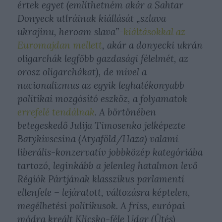
értek egyet (említhetném akár a Sahtar
Donyeck utlráinak kiállását „szlava
ukrajinu, heroam slava”-
kiáltásokkal az
Euromajdan mellett
, akár a donyecki ukrán
oligarchák legfőbb gazdasági félelmét, az
orosz oligarchákat), de mivel a
nacionalizmus az egyik leghatékonyabb
politikai mozgósító eszköz, a folyamatok
errefelé tendálnak
. A börtönében
betegeskedő Julija Timosenko jelképezte
Batykivscsina (Atyaföld/Haza) valami
liberális-konzervatív jobbközép kategóriába
tartozó, leginkább a jelenleg hatalmon levő
Régiók Pártjának klasszikus parlamenti
ellenfele – lejáratott, változásra képtelen,
megélhetési politikusok. A friss, európai
módra kreált Klicsko-féle Udar (Ütés)