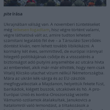
pite
írása
Ukrajnában válság van. A novemberi tüntetéseket
még
lelkesen fogadtam
, hisz végre történt valami,
végre láthatóvá vált az, amire tudton lehetett
számítani legalább fél éve – a Társulási Szerződés
döntést kíván, nem lehett tovább libikókázni. A
kormány két éves, semmittevő, de európai iránnyal
hitegető politikájának csődje és a visszatérés a
biztonságot adó putyini anyaméhbe az utcára hívta
az embereket, akik már-már elhitték, hogy nem csak
Vitalij Klicsko utazhat vízum nélkül Németországba.
Mára az ukrán kék-sárga és az EU-zászlók
megfogyatkoztak a Majdanon, helyettük fekete füst,
barikádok, kiégett buszok, utcakövek és hó. A pro-
Európai Unió és kontra-Oroszország vezette
Vámunió-szólamok átalakultak, Janukovics a
hatalomról való lemondást, a tiltakozások a