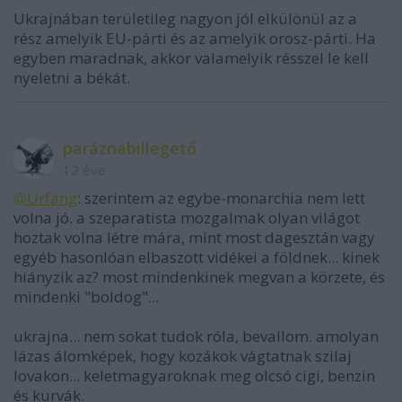
Ukrajnában területileg nagyon jól elkülönül az a
rész amelyik EU-párti és az amelyik orosz-párti. Ha
egyben maradnak, akkor valamelyik résszel le kell
nyeletni a békát.
paráznabillegető
12 éve
@Urfang
: szerintem az egybe-monarchia nem lett
volna jó. a szeparatista mozgalmak olyan világot
hoztak volna létre mára, mint most dagesztán vagy
egyéb hasonlóan elbaszott vidékei a földnek... kinek
hiányzik az? most mindenkinek megvan a körzete, és
mindenki "boldog"...
ukrajna... nem sokat tudok róla, bevallom. amolyan
lázas álomképek, hogy kozákok vágtatnak szilaj
lovakon... keletmagyaroknak meg olcsó cigi, benzin
és kurvák.