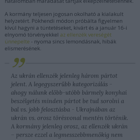
hatalomban maradását tartják elképzelhetetlennek.
A kormány teljesen jogosan okolható a kialakult
helyzetért. Pökhendi módon próbálta figyelmen
kívül hagyni a tüntetéseket, kivárt és a január 16-i
elnyomó törvényekkel
az ellenzék vereségét
ünnepelte
- nyoma sincs lemondásnak, hibák
elismerésének.
Az ukrán ellenzék jelenleg három pártot
jelent. A legegyszerűbb kategorizálás -
ahogy nálunk előbb-utóbb bármely konyhai
beszélgetés minden pártot be tud sorolni a
bal vs. jobb felosztásba - Ukrajnában az
ukrán vs. orosz törésvonal mentén történik.
A kormány jelenleg orosz, az ellenzék ukrán
– persze ezzel a legmesszebbmenőkig nem