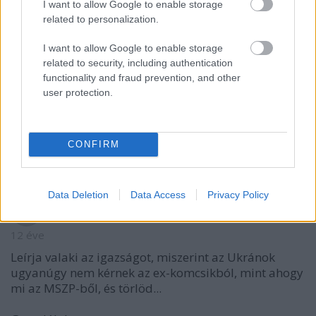
aztán mindenki meg is szívta jól! :D
I want to allow Google to enable storage
related to personalization.
ennyiben igaz, hogy az egység jó...
I want to allow Google to enable storage
related to security, including authentication
functionality and fraud prevention, and other
Gyurcsány egy mocskos
user protection.
közokirathamisító adócsaló !
12 éve
CONFIRM
Cenzúrázó köcsög !
Data Deletion
Data Access
Privacy Policy
Gyurcsány egy mocskos
közokirathamisító adócsaló !
12 éve
Leírja valaki az igazságot, miszerint az Ukránok
ugyanúgy nem kérnek az ex-komcsikból, mint ahogy
mi az MSZP-ből, és törlöd...