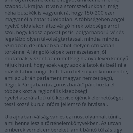
szabad. Ukrajna itt van a szomszédunkban, még
néha büszkék is vagyunk rá, hogy 150-200 ezer
magyar él a határ túloldalán. A többségében angol
nyelvű oldalakon átszivárgó hírek többsége arról
szól, hogy káosz-apokalipszis-polgárháború-vér és
legalább olyan távolságtartással, mintha mindez
Szíriában, de inkább valahol mélyen Afrikában
történne. A lángoló képek természetesen jól
mutatnak, viszont az érintettség hiánya lévén könnyű
rájuk húzni, hogy ezek vagy azok állatok és beállni a
másik tábor mögé. Futottam bele olyan kommentbe,
ami az ukrán parlament magyar nemzetiségű,
Régiók Pártjában (az „oroszbarát” párt hozta el
többek közt a regionális kisebbségi
nyelvhasználatot) ülő képviselőjének elérhetőségét
teszi közzé kuruc.infóra jellemző felhívással.
Ukrajnában válság van és ez most olyannak tűnik,
ami benne lesz a történelemkönyvekben. Az utcán
emberek vernek embereket, amit bántó túlzás úgy