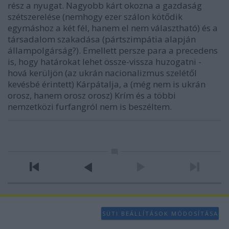
rész a nyugat. Nagyobb kárt okozna a gazdaság
szétszerelése (nemhogy ezer szálon kötődik
egymáshoz a két fél, hanem el nem választható) és a
társadalom szakadása (pártszimpátia alapján
állampolgárság?). Emellett persze para a precedens
is, hogy határokat lehet össze-vissza huzogatni -
hová kerüljön (az ukrán nacionalizmus szelétől
kevésbé érintett) Kárpátalja, a (még nem is ukrán
orosz, hanem orosz orosz) Krím és a többi
nemzetközi furfangról nem is beszéltem.
SÜTI BEÁLLÍTÁSOK MÓDOSÍTÁSA