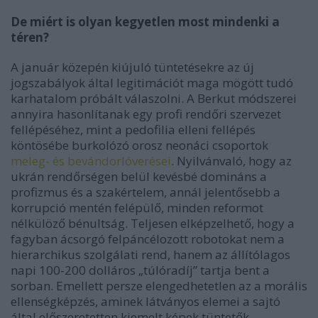
De miért is olyan kegyetlen most mindenki a
téren?
A január közepén kiújuló tüntetésekre az új
jogszabályok által legitimációt maga mögött tudó
karhatalom próbált válaszolni. A Berkut módszerei
annyira hasonlítanak egy profi rendőri szervezet
fellépéséhez, mint a pedofilia elleni fellépés
köntösébe burkolózó orosz neonáci csoportok
meleg- és bevándorlóverései
. Nyilvánvaló, hogy az
ukrán rendőrségen belül kevésbé domináns a
profizmus és a szakértelem, annál jelentősebb a
korrupció mentén felépülő, minden reformot
nélkülöző bénultság. Teljesen elképzelhető, hogy a
fagyban ácsorgó felpáncélozott robotokat nem a
hierarchikus szolgálati rend, hanem az állítólagos
napi 100-200 dolláros „túlóradíj” tartja bent a
sorban. Emellett persze elengedhetetlen az a morális
ellenségképzés, aminek látványos elemei a sajtó
által előszeretetten kiemelt képek tüntetők