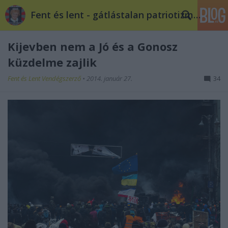
Fent és lent - gátlástalan patriotizmus
Kijevben nem a Jó és a Gonosz
küzdelme zajlik
Fent és Lent Vendégszerző
•
2014. január 27.
34