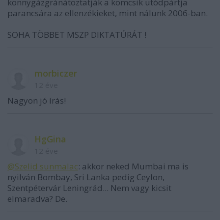
könnygázgránátoztatják a komcsik utódpártja
parancsára az ellenzékieket, mint nálunk 2006-ban.
SOHA TÖBBET MSZP DIKTATÚRÁT !
morbiczer
12 éve
Nagyon jó írás!
HgGina
12 éve
@Szelid sunmalac
: akkor neked Mumbai ma is
nyilván Bombay, Sri Lanka pedig Ceylon,
Szentpétervár Leningrád... Nem vagy kicsit
elmaradva? De.