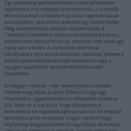
Egy pillanatig sem szeretném a rend jelszavával
legitimálni a tüntetések felszámolását, a tüntetők
letartóztatását, a hatalom görcsös ragaszkodását
pozíciójához. Janukovics átlépett egy határt (talán
még novemberben, amikor visszamondta a
Társulási Szerződést, talán az elmúlt két év során,
amikor nem készült fel arra), ahonnan már csak egy
irány van: a keleti. A civilizációs dilemma
Ukrajnában nem elvont kultúrák ütközése, hanem a
putyini paternalista-korrupt-represszív vagy a
nyugati kapitalista rend perifériájába való
illeszkedés.
A magyar internet - már amennyiben a hóesés
mellett még képes a téma felkerülni egy-egy
hírportálra - egyértelműen az ellenállók oldalára
állt. Nem az a baj ezzel, hogy hiányolom a
nemzetközi támogatottságot Janukovics és kiépülő
tekintélyuralmi rendszere mögül, hanem hogy
végletekig leegyszerűsített és egyoldalú álláspont,
ami olyan elemeket is elfogad, amiket nem lenne