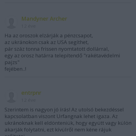
Mandyner Archer
12 éve
Ha az oroszok elzárják a pénzcsapot,
az ukránokon csak az USA segíthet,
pár száz tonna frissen nyomtatott dollárral,
egy az orosz határra telepítendő "rakétavédelmi
pajzs"
fejében..!
entrpnr
12 éve
Szerintem is nagyon jó írás! Az utolsó bekezdéssel
kapcsolatban viszont Urfangnak lehet igaza. Az
ukránoknak kell eldönteniük, hogy együtt vagy külön
akarják folytatni, ezt kívülről nem kéne rájuk