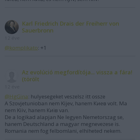
Karl Friedrich Drais der Freiherr von
Sauerbronn
12 éve
@komplikato
: +1
Az evolúció megfordítója... vissza a fára!
(törölt
12 éve
@HgGina
: hulyesegeket veszelsz itt ossze
A Szovjetunioban nem Kijev, hanem Киев volt. Ma
nem Kiiv, hanem Київ van.
De a logikad alapjan Ne legyen Nemetorszag se,
hanem Deutschland a magyar megnevezese is.
Romania nem fog felbomlani, elhiheted nekem.