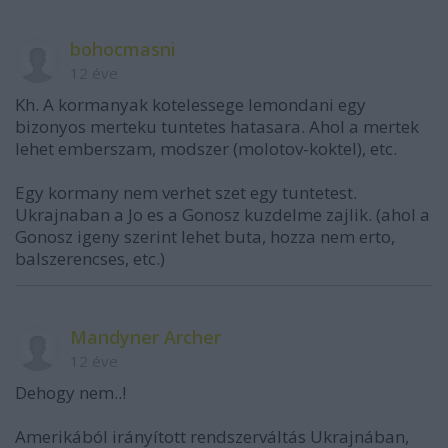
bohocmasni
12 éve
Kh. A kormanyak kotelessege lemondani egy
bizonyos merteku tuntetes hatasara. Ahol a mertek
lehet emberszam, modszer (molotov-koktel), etc.
Egy kormany nem verhet szet egy tuntetest.
Ukrajnaban a Jo es a Gonosz kuzdelme zajlik. (ahol a
Gonosz igeny szerint lehet buta, hozza nem erto,
balszerencses, etc.)
Mandyner Archer
12 éve
Dehogy nem..!
Amerikából irányított rendszerváltás Ukrajnában,