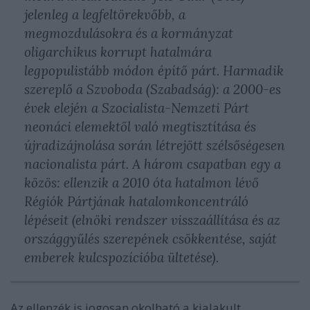
jelenleg a legfeltörekvőbb, a
megmozdulásokra és a kormányzat
oligarchikus korrupt hatalmára
legpopulistább módon építő párt. Harmadik
szereplő a Szvoboda (Szabadság): a 2000-es
évek elején a Szocialista-Nemzeti Párt
neonáci elemektől való megtisztítása és
újradizájnolása során létrejött szélsőségesen
nacionalista párt. A három csapatban egy a
közös: ellenzik a 2010 óta hatalmon lévő
Régiók Pártjának hatalomkoncentráló
lépéseit (elnöki rendszer visszaállítása és az
országgyűlés szerepének csökkentése, saját
emberek kulcspozícióba ültetése).
Az ellenzék is jogosan okolható a kialakult