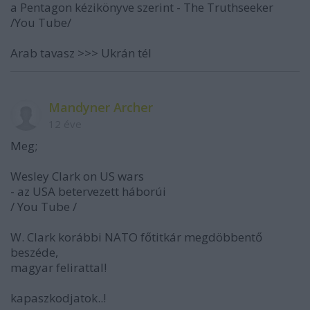
a Pentagon kézikönyve szerint - The Truthseeker
/You Tube/
Arab tavasz >>> Ukrán tél
Mandyner Archer
12 éve
Meg;
Wesley Clark on US wars
- az USA betervezett háborúi
/ You Tube /
W. Clark korábbi NATO főtitkár megdöbbentő
beszéde,
magyar felirattal!
kapaszkodjatok..!