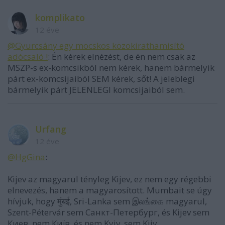
komplikato
12 éve
@Gyurcsány egy mocskos közokirathamisító
adócsaló !
: Én kérek elnézést, de én nem csak az
MSZP-s ex-komcsikból nem kérek, hanem bármelyik
párt ex-komcsijaiból SEM kérek, sőt! A jeleblegi
bármelyik párt JELENLEGI komcsijaiból sem.
Urfang
12 éve
@HgGina
:
Kijev az magyarul tényleg Kijev, ez nem egy régebbi
elnevezés, hanem a magyarosított. Mumbait se úgy
hívjuk, hogy मुंबई, Sri-Lanka sem இலங்கை magyarul,
Szent-Pétervár sem Санкт-Петербург, és Kijev sem
Киев, nem Київ, és nem Kyiv, sem Kiiv.