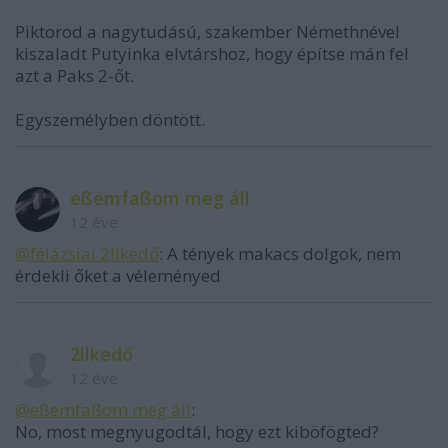
Piktorod a nagytudású, szakember Némethnével
kiszaladt Putyinka elvtárshoz, hogy építse mán fel
azt a Paks 2-őt.
Egyszemélyben döntött.
eßemfaßom meg áll
12 éve
@félázsiai 2llkedő
: A tények makacs dolgok, nem
érdekli őket a véleményed
2llkedő
12 éve
@eßemfaßom meg áll
:
No, most megnyugodtál, hogy ezt kiböfögted?