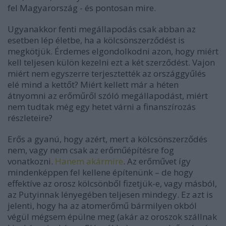
fel Magyarország - és pontosan mire.
Ugyanakkor fenti megállapodás csak abban az
esetben lép életbe, ha a kölcsönszerződést is
megkötjük. Érdemes elgondolkodni azon, hogy miért
kell teljesen külön kezelni ezt a két szerződést. Vajon
miért nem egyszerre terjesztették az országgyűlés
elé mind a kettőt? Miért kellett már a héten
átnyomni az erőműről szóló megállapodást, miért
nem tudtak még egy hetet várni a finanszírozás
részleteire?
Erős a gyanú, hogy azért, mert a kölcsönszerződés
nem, vagy nem csak az erőműépítésre fog
vonatkozni.
Hanem akármire
. Az erőművet így
mindenképpen fel kellene építenünk – de hogy
effektíve az orosz kölcsönből fizetjük-e, vagy másból,
az Putyinnak lényegében teljesen mindegy. Ez azt is
jelenti, hogy ha az atomerőmű bármilyen okból
végül mégsem épülne meg (akár az oroszok szállnak