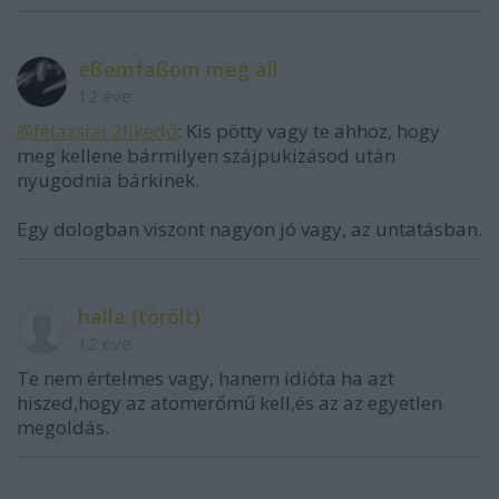
eßemfaßom meg áll
12 éve
@félázsiai 2llkedő
: Kis pötty vagy te ahhoz, hogy
meg kellene bármilyen szájpukizásod után
nyugodnia bárkinek.
Egy dologban viszont nagyon jó vagy, az untatásban.
halla (törölt)
12 éve
Te nem értelmes vagy, hanem idióta ha azt
hiszed,hogy az atomerőmű kell,és az az egyetlen
megoldás.