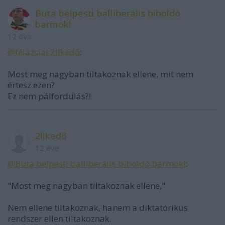
Buta belpesti balliberális biboldó
barmok!
12 éve
@félázsiai 2llkedő
:
Most meg nagyban tiltakoznak ellene, mit nem
értesz ezen?
Ez nem pálfordulás?!
2llkedő
12 éve
@Buta belpesti balliberális biboldó barmok!
:
"Most meg nagyban tiltakoznak ellene,"
Nem ellene tiltakoznak, hanem a diktatórikus
rendszer ellen tiltakoznak.