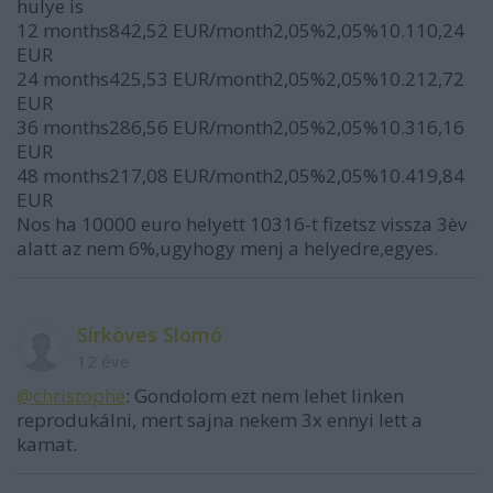
hulye is
12 months842,52 EUR/month2,05%2,05%10.110,24
EUR
24 months425,53 EUR/month2,05%2,05%10.212,72
EUR
36 months286,56 EUR/month2,05%2,05%10.316,16
EUR
48 months217,08 EUR/month2,05%2,05%10.419,84
EUR
Nos ha 10000 euro helyett 10316-t fizetsz vissza 3èv
alatt az nem 6%,ugyhogy menj a helyedre,egyes.
Sírköves Slomó
12 éve
@christophe
: Gondolom ezt nem lehet linken
reprodukálni, mert sajna nekem 3x ennyi lett a
kamat.