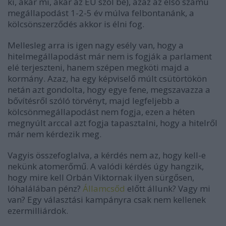
ki, akár mi, akár az EU szól be), azaz az első számú
megállapodást 1-2-5 év múlva felbontanánk, a
kölcsönszerződés akkor is élni fog.
Mellesleg arra is igen nagy esély van, hogy a
hitelmegállapodást már nem is fogják a parlament
elé terjeszteni, hanem szépen megköti majd a
kormány. Azaz, ha egy képviselő múlt csütörtökön
netán azt gondolta, hogy egye fene, megszavazza a
bővítésről szóló törvényt, majd legfeljebb a
kölcsönmegállapodást nem fogja, ezen a héten
megnyúlt arccal azt fogja tapasztalni, hogy a hitelről
már nem kérdezik meg.
Vagyis összefoglalva, a kérdés nem az, hogy kell-e
nekünk atomerőmű. A valódi kérdés úgy hangzik,
hogy mire kell Orbán Viktornak ilyen sürgősen,
lóhalálában pénz?
Államcsőd
előtt állunk? Vagy mi
van? Egy választási kampányra csak nem kellenek
ezermilliárdok.