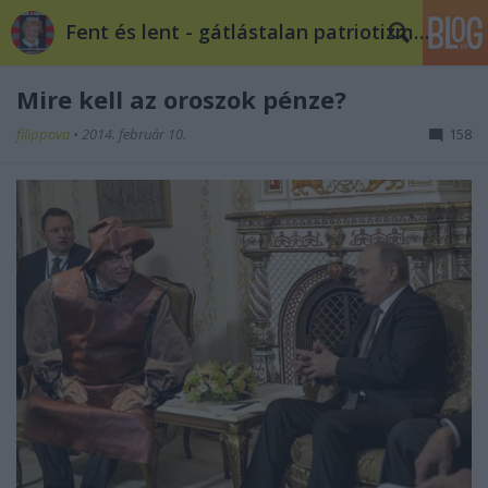
Fent és lent - gátlástalan patriotizmus
Mire kell az oroszok pénze?
filippova
•
2014. február 10.
158