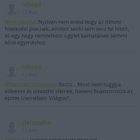
röhögő
12 éve
@christophe
: Nyilván nem érted hogy az itthoni
hitelezési piacnak, amikor senki sem vesz fel hitelt,
és egy nagy nemzetközi ügylet kamatának semmi
köze egymáshoz.
röhögő
12 éve
@Nemzeti Dohányos
: Bazzz... Most nem tuggya
elővenni és odaadni vikinek, hanem finanszírozza az
építés ütemében. Világos?
christophe
12 éve
@röhögő
: nyilvàn,ezèrt kèrdeztem,sot