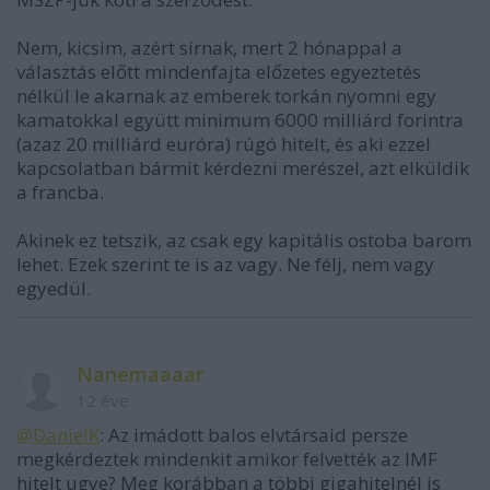
Nem, kicsim, azért sírnak, mert 2 hónappal a
választás előtt mindenfajta előzetes egyeztetés
nélkül le akarnak az emberek torkán nyomni egy
kamatokkal együtt minimum 6000 milliárd forintra
(azaz 20 milliárd euróra) rúgó hitelt, és aki ezzel
kapcsolatban bármit kérdezni merészel, azt elküldik
a francba.
Akinek ez tetszik, az csak egy kapitális ostoba barom
lehet. Ezek szerint te is az vagy. Ne félj, nem vagy
egyedül.
Nanemaaaar
12 éve
@DanielK
: Az imádott balos elvtársaid persze
megkérdeztek mindenkit amikor felvették az IMF
hitelt ugye? Meg korábban a többi gigahitelnél is