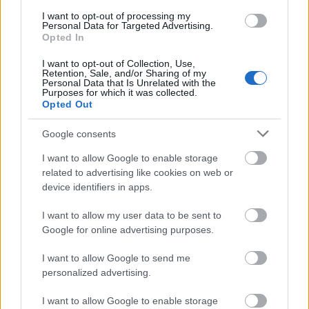
I want to opt-out of processing my
Ezért köszöntem meg. A jobboldalnak jellemzően
Personal Data for Targeted Advertising.
Opted In
ezek az érveik.
I want to opt-out of Collection, Use,
Retention, Sale, and/or Sharing of my
Personal Data that Is Unrelated with the
Purposes for which it was collected.
2llkedő
Opted Out
12 éve
@Gyurcsány egy mocskos közokirathamisító
Google consents
adócsaló !
: Olvasni is tudsz, vagy értelmezési
I want to allow Google to enable storage
zavaraid vannak? Esetleg jólesik böfögni?
related to advertising like cookies on web or
device identifiers in apps.
""""Az Országgyűlés elvi hozzájárulásának
megadását követően elvégzendő előkészítési
I want to allow my user data to be sent to
tevékenységek keretében vizsgálni kell különösen:
Google for online advertising purposes.
- a környezeti hatásokat, a 2025. utáni évekre
I want to allow Google to send me
vonatkozó fogyasztói igények várható alakulását,
personalized advertising.
amely többek között figyelembe veszi a Kormány
által tervezett energiatakarékossági-,
I want to allow Google to enable storage