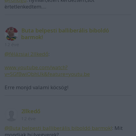
èrtetlenkedtem....
Buta belpesti balliberális biboldó
barmok!
12 éve
@félázsiai 2llkedő
:
www.youtube.com/watch?
v=SGfBwiQbhUk&feature=youtu.be
Erre monjd valami köcsög!
2llkedő
12 éve
@Buta belpesti balliberális biboldó barmok!
: Mit
mondjak hülyegyerek?