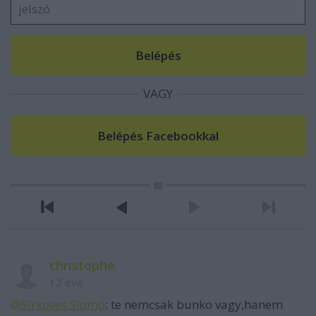
VAGY
christophe
12 éve
@Sírköves Slomó
: te nemcsak bunko vagy,hanem