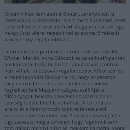
Orbán Viktor nem atomerőműért zarándokolt ki
Moszkvába. Orbán Viktor azért ment Putyinhoz, mert
pénz kell neki, és más nem ad. Vlagyimir is csak úgy,
ha egyúttal végre megépítheti az atomerőművet is,
amelyért oly régóta lobbizik.
Február 6-án a parlamenti droidok (Kövér Lászlók,
Wittner Máriák, Vona Gáborok és társaik) elfogadták
a Viktor által tető alá hozott - aláírásával azonban
nem vállalt - moszkvai megállapodást. Miről szól ez
a megállapodás? Röviden arról, hogy az oroszok
meg nem határozott számú nukleáris blokkot
fognak építeni Magyarországon, szállítják a
fűtőanyagot, beleszólásuk lesz az áramárba és
szükség esetén hitelt is adhatnak. A beruházás
áráról és a finanszírozás konkrét feltételeiről
azonban nincsen benne szó. A díszes társaság tehát
úgy szavazta meg a törvényt, hogy fogalmuk sem
volt, mikor, mennyi hitelt és mekkora kamattal venne