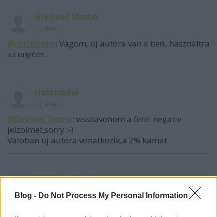
Sírköves Slomó
12 éve
@christophe
: Vágom, új autóra van a tied, használtra
az enyém.
christophe
12 éve
@Sírköves Slomó
: visszavonom a fenti negativ
jelzoimet,sorry :-)
Valoban uj autora vonatkozik,a 2% kamat.
Sírköves Slomó
12 éve
Blog -
Do Not Process My Personal Information
@christophe
: Én is, bocsi.