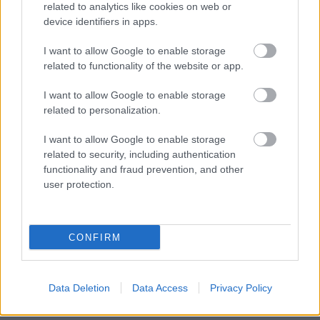
energiahatékonyság-növelési programok,
related to analytics like cookies on web or
valamint a megújuló energiaforrások intenzívebb
device identifiers in apps.
felhasználásának hatásait,
I want to allow Google to enable storage
- a szomszédos energiapiacok várható teljesítmény-
related to functionality of the website or app.
helyzetét, és az ebből
eredő értékesítési lehetőségeket, valamint a
I want to allow Google to enable storage
határkeresztező kapacitások és az országhatárokon
related to personalization.
belüli hálózati rendszerek átviteli kapacitásának
megfelelőségét, valamint
I want to allow Google to enable storage
- az új atomerőművi kapacitáshoz szükséges
related to security, including authentication
rendszerszintű szabályozási, tartalék- és
functionality and fraud prevention, and other
hálózatfejlesztési igényeket.
user protection.
A fenti vizsgálatok elvégzése után célszerű
meghatározni az új atomerőművi blokk(ok) pontos
CONFIRM
típusát, nagyságát és paramétereit, valamint a
blokk(ok) kereskedelmi üzembe helyezésének
időpontját.""""
Data Deletion
Data Access
Privacy Policy