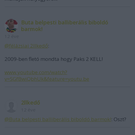
Buta belpesti balliberális biboldó
barmok!
12 éve
@félázsiai 2llkedő
:
2009-ben fletó mondta hogy Paks 2 KELL!
www.youtube.com/watch?
v=SGfBwiQbhUk&feature=youtu.be
2llkedő
12 éve
@Buta belpesti balliberális biboldó barmok!
: Oszt?