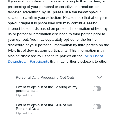
If you wish to opt-out of the sale, sharing to third parties, or
Igazából nem hiszek a szememnek, tudtommal a
processing of your personal or sensitive information for
nyugati eur-jelzálogkölcsönök is drágábbak szoktak
targeted advertising by us, please use the below opt-out
lenni mint 2%. Az autó meg mindig
section to confirm your selection. Please note that after your
drágább...gondoltam én.
opt-out request is processed you may continue seeing
interest-based ads based on personal information utilized by
us or personal information disclosed to third parties prior to
your opt-out. You may separately opt-out of the further
christophe
disclosure of your personal information by third parties on the
12 éve
IAB’s list of downstream participants. This information may
also be disclosed by us to third parties on the
IAB’s List of
lakàshitel 3-4%
Downstream Participants
that may further disclose it to other
szabadfelhasznàlàsu 6% korul
third parties.
bankban nem èrdemes a pènzt tartani 1,5%korul ad.
ezèrt csodàlkoztam a Putyin fèle 5%-n,de
Please note that this website/app uses one or more Google
Personal Data Processing Opt Outs
elmagyaràztàk...
services and may gather and store information including but
not limited to your visit or usage behaviour. You may click to
I want to opt-out of the Sharing of my
personal data.
grant or deny consent to Google and its third-party tags to
Opted In
use your data for below specified purposes in below Google
2llkedő
consent section.
I want to opt-out of the Sale of my
12 éve
Personal Data.
Opted In
@sírjatok
: "olvasd csak el, nagyon tanulságos!"