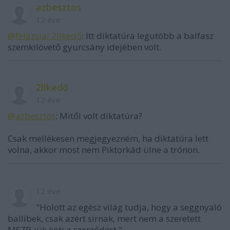
azbesztos
12 éve
@félázsiai 2llkedő
: Itt diktatúra legutóbb a balfasz
szemkilövető gyurcsány idejében volt.
2llkedő
12 éve
@azbesztos
: Mitől volt diktatúra?
Csak mellékesen megjegyezném, ha diktatúra lett
volna, akkor most nem Piktorkád ülne a trónon.
12 éve
"Holott az egész világ tudja, hogy a seggnyaló
ballibek, csak azért sírnak, mert nem a szeretett
MSZP-jük köti a szerződést."