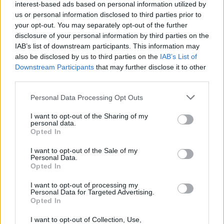
fasiszta himnusz szintén jó zeneileg.
interest-based ads based on personal information utilized by
us or personal information disclosed to third parties prior to
your opt-out. You may separately opt-out of the further
disclosure of your personal information by third parties on the
maxval a gondolkodó birca
IAB’s list of downstream participants. This information may
12 éve
also be disclosed by us to third parties on the
IAB’s List of
Downstream Participants
that may further disclose it to other
@Tarudi
:
third parties.
Putyin sem akarja.
Please note that this website/app uses one or more Google
Personal Data Processing Opt Outs
services and may gather and store information including but
not limited to your visit or usage behaviour. You may click to
I want to opt-out of the Sharing of my
personal data.
grant or deny consent to Google and its third-party tags to
Tarudi
Opted In
use your data for below specified purposes in below Google
12 éve
consent section.
I want to opt-out of the Sale of my
@maxval a gondolkodó birca
:
Personal Data.
Opted In
Fontossági sorrendben haladva, azért ez a
valótlanságod sem maradhat ki:
I want to opt-out of processing my
"A kommunizmus legnagyobb áldozata az orosz
Personal Data for Targeted Advertising.
nép."
Opted In
A kommunizmus legnagyobb áldozata az a
I want to opt-out of Collection, Use,
százmillió halott, akiket az "eszme" nevében