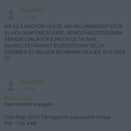
kvadrillio
12 éve
kKI AZ A NAGYON HÜLYE, AKI MILLIÁRDOKAT SZÓR
EL HOLOEMLÉKEZÉSEKRE, RENESZÁNSZOZÁSOKRA
AMIKOR CSALÁDOK EZREI VEGETÁLNAK,
KILAKOLTATÁSOKAT ESZKÖZÖLNEK VELÜK
SZEMBEN ÉS MILLIÓK MUNKANÉLKÜLIEK, ÉHEZNEK
???
kvadrillio
12 éve
@kvadrillio
:
Kapcsolódó anyagok
Civil Alap-2014 Támogatott pályázatok listája
Pdf - 705.4 KB