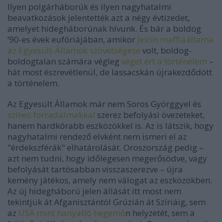
Ilyen polgárháborúk és ilyen nagyhatalmi
beavatkozások jelentették azt a négy évtizedet,
amelyet hidegháborúnak hívunk. És bár a boldog
’90-es évek eufóriájában, amikor
Jelcin maffiaállama
az Egyesült-Államok szövetségese
volt, boldog-
boldogtalan számára végleg
véget ért a történelem
–
hát most észrevétlenül, de lassacskán újrakezdődött
a történelem.
Az Egyesült Államok már nem Soros Györggyel és
színes forradalmakkal
szerez befolyási övezeteket,
hanem hardkórabb eszközökkel is. Az is látszik, hogy
nagyhatalmi rendező elvként nem ismeri el az
"érdekszférák" elhatárolását. Oroszország pedig –
azt nem tudni, hogy időlegesen megerősödve, vagy
befolyását tartósabban visszaszerezve – újra
kemény játékos, amely nem válogat az eszközökben.
Az új hidegháború jelen állását itt most nem
tekintjük át Afganisztántól Grúzián át Szíriáig, sem
az
USA mint hanyatló hegemó
n helyzetét, sem a