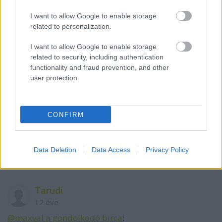
I want to allow Google to enable storage
randomuser1
related to personalization.
12 éve
I want to allow Google to enable storage
sztem most kéne visszakérni kárpátalját mert még
related to security, including authentication
az oláhok elkapkodják előlünk :)
functionality and fraud prevention, and other
user protection.
randomuser1
12 éve
CONFIRM
@maxval a gondolkodó birca
: miaz hogy közíró?
régebben csak simán kommenteltél, mint minden
Data Deletion
Data Access
Privacy Policy
rendes troll.
Tarudi
12 éve
@maxval a gondolkodó birca
: