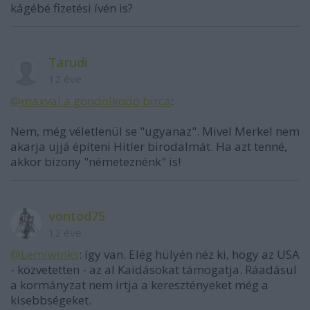
kágébé fizetési ívén is?
Tarudi
12 éve
@maxval a gondolkodó birca
:
Nem, még véletlenül se "ugyanaz". Mivel Merkel nem
akarja ujjá építeni Hitler birodalmát. Ha azt tenné,
akkor bizony "németeznénk" is!
vontod75
12 éve
@Lemiwinks
: így van. Elég hülyén néz ki, hogy az USA
- közvetetten - az al Kaidásokat támogatja. Ráadásul
a kormányzat nem irtja a keresztényeket még a
kisebbségeket.