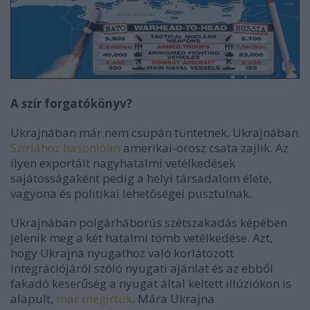
A szír forgatókönyv?
Ukrajnában már nem csupán tüntetnek. Ukrajnában
Szíriához hasonlóan
amerikai-orosz csata zajlik. Az
ilyen exportált nagyhatalmi vetélkedések
sajátosságaként pedig a helyi társadalom élete,
vagyona és politikai lehetőségei pusztulnak.
Ukrajnában polgárháborús szétszakadás képében
jelenik meg a két hatalmi tömb vetélkedése. Azt,
hogy Ukrajna nyugathoz való korlátozott
integrációjáról szóló nyugati ajánlat és az ebből
fakadó keserűség a nyugat által keltett illúziókon is
alapult,
már megírtuk
. Mára Ukrajna