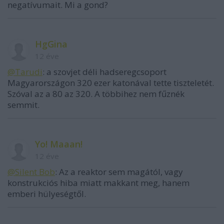
negatívumait. Mi a gond?
HgGina
12 éve
@Tarudi
: a szovjet déli hadseregcsoport
Magyarországon 320 ezer katonával tette tiszteletét.
Szóval az a 80 az 320. A többihez nem fűznék
semmit.
Yo! Maaan!
12 éve
@Silent Bob
: Az a reaktor sem magától, vagy
konstrukciós hiba miatt makkant meg, hanem
emberi hülyeségtől.