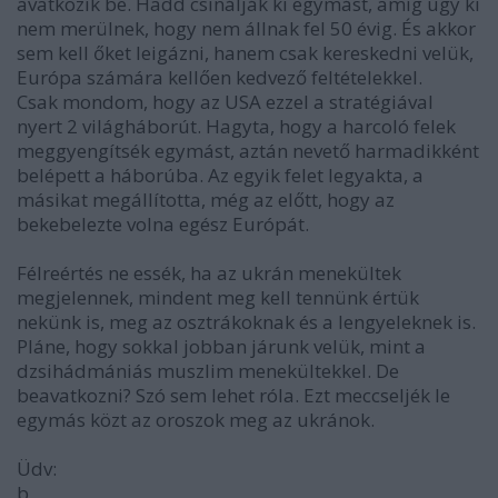
avatkozik be. Hadd csinálják ki egymást, amíg úgy ki
nem merülnek, hogy nem állnak fel 50 évig. És akkor
sem kell őket leigázni, hanem csak kereskedni velük,
Európa számára kellően kedvező feltételekkel.
Csak mondom, hogy az USA ezzel a stratégiával
nyert 2 világháborút. Hagyta, hogy a harcoló felek
meggyengítsék egymást, aztán nevető harmadikként
belépett a háborúba. Az egyik felet legyakta, a
másikat megállította, még az előtt, hogy az
bekebelezte volna egész Európát.
Félreértés ne essék, ha az ukrán menekültek
megjelennek, mindent meg kell tennünk értük
nekünk is, meg az osztrákoknak és a lengyeleknek is.
Pláne, hogy sokkal jobban járunk velük, mint a
dzsihádmániás muszlim menekültekkel. De
beavatkozni? Szó sem lehet róla. Ezt meccseljék le
egymás közt az oroszok meg az ukránok.
Üdv:
b