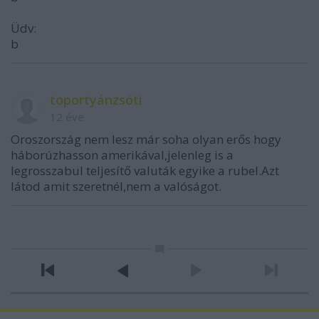
Üdv:
b
toportyánzsóti
12 éve
Oroszország nem lesz már soha olyan erős hogy
háborúzhasson amerikával,jelenleg is a
legrosszabul teljesítő valuták egyike a rubel.Azt
látod amit szeretnél,nem a valóságot.