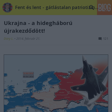
Fent és lent - gátlástalan patriotizmus
Ukrajna - a hidegháború
újrakezdődött!
Döry L.
•
2014. február 21.
121