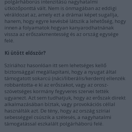
polgárháborús intenzitású nagyhatalmi
ütközőponttá vált. Nem is önmagában az eddigi
véráldozat az, amely ezt a drámai képet sugallja,
hanem, hogy egyre kevésbé látszik a lehetőség, hogy
innen a folyamatok hogyan kanyarodhatnának
vissza az erőszakmentesség és az ország egysége
felé.
Ki ütött először?
Szíriához hasonlóan itt sem lehetséges kellő
biztonsággal megállapítani, hogy a nyugat által
támogatott sokarcú (náci/liberális/kerdem) ellenzék
robbantotta-e ki az erőszakot, vagy az orosz-
szövetséges kormány fegyveres szervei tették
ugyanezt. Azt sem tudhatjuk, hogy az erőszak direkt
alkalmazásában bíztak, vagy provokációs céllal
használták azt. De tény, hogy az ország szíriai
sebességgel csúszik a szétesés, a nagyhatalmi
támogatással eszkalált polgárháború felé.