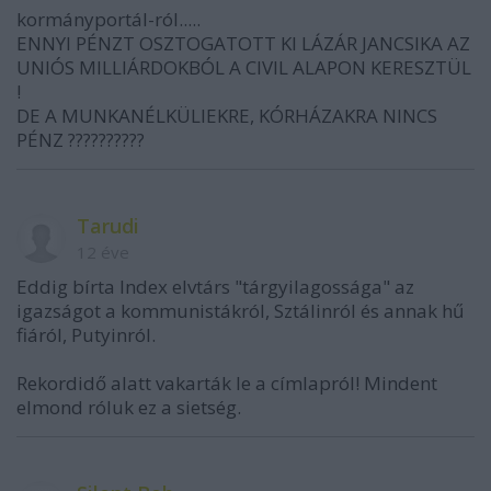
kormányportál-ról.....
ENNYI PÉNZT OSZTOGATOTT KI LÁZÁR JANCSIKA AZ
UNIÓS MILLIÁRDOKBÓL A CIVIL ALAPON KERESZTÜL
!
DE A MUNKANÉLKÜLIEKRE, KÓRHÁZAKRA NINCS
PÉNZ ??????????
Tarudi
12 éve
Eddig bírta Index elvtárs "tárgyilagossága" az
igazságot a kommunistákról, Sztálinról és annak hű
fiáról, Putyinról.
Rekordidő alatt vakarták le a címlapról! Mindent
elmond róluk ez a sietség.