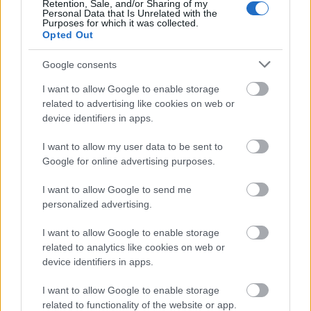
Retention, Sale, and/or Sharing of my
gyilkoltak meg a kommunisták. Ehhez vegyük hozzá
Personal Data that Is Unrelated with the
Purposes for which it was collected.
azt a félmilliárdot, akinek "csak" az életét tette
Opted Out
tönkre a kommunizmus, többek közt hazánkban is. S
teszi tönkre még ma is, például az ízig-vérig
Google consents
kommunista Észak-Koreában, Kubában, vagy
I want to allow Google to enable storage
Venezuelában és a "piaci" kommunista Kínában,
related to advertising like cookies on web or
vagy Vietnamban.
device identifiers in apps.
Tehát a kommunizmus EGYIK áldozata az orosz nép.
I want to allow my user data to be sent to
Így már igaz az állítás.
Google for online advertising purposes.
I want to allow Google to send me
personalized advertising.
tobeor
12 éve
I want to allow Google to enable storage
@maxval a gondolkodó birca
: te mint közíró? :) Na és
related to analytics like cookies on web or
mesélj hol írsz? :) Szent István is fanatikus volt ugye,
device identifiers in apps.
meg Széchényi is? Meg a 48-as és 56-os hősök is?
Idióta...
I want to allow Google to enable storage
related to functionality of the website or app.