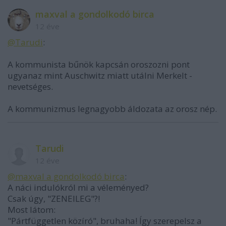
maxval a gondolkodó birca
12 éve
@Tarudi
:
A kommunista bűnök kapcsán oroszozni pont
ugyanaz mint Auschwitz miatt utálni Merkelt -
nevetséges.
A kommunizmus legnagyobb áldozata az orosz nép.
Tarudi
12 éve
@maxval a gondolkodó birca
:
A náci indulókról mi a véleményed?
Csak úgy, "ZENEILEG"?!
Most látom:
"Pártfüggetlen közíró", bruhaha! Így szerepelsz a