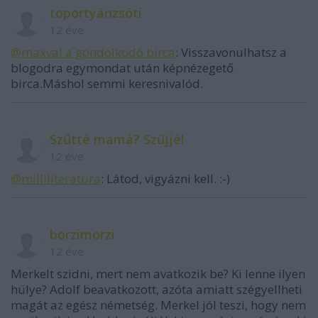
toportyánzsóti
12 éve
@maxval a gondolkodó birca
: Visszavonulhatsz a
blogodra egymondat után képnézegető
birca.Máshol semmi keresnivalód.
Szűtté mamá? Szűjjé!
12 éve
@milliliteratura
: Látod, vigyázni kell. :-)
borzimorzi
12 éve
Merkelt szidni, mert nem avatkozik be? Ki lenne ilyen
hülye? Adolf beavatkozott, azóta amiatt szégyellheti
magát az egész németség. Merkel jól teszi, hogy nem