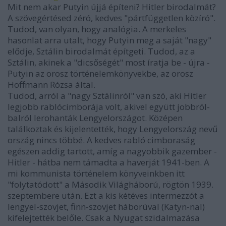
Mit nem akar Putyin újjá építeni? Hitler birodalmát?
A szövegértésed zéró, kedves "pártfüggetlen közíró".
Tudod, van olyan, hogy analógia. A merkeles
hasonlat arra utalt, hogy Putyin meg a saját "nagy"
elődje, Sztálin birodalmát építgeti. Tudod, az a
Sztálin, akinek a "dicsőségét" most íratja be - újra -
Putyin az orosz történelemkönyvekbe, az orosz
Hoffmann Rózsa által.
Tudod, arról a "nagy Sztálinról" van szó, aki Hitler
legjobb rablócimborája volt, akivel együtt jobbról-
balról lerohanták Lengyelországot. Középen
találkoztak és kijelentették, hogy Lengyelország nevű
ország nincs többé. A kedves rabló cimboraság
egészen addig tartott, amíg a nagyobbik gazember -
Hitler - hátba nem támadta a haverját 1941-ben. A
mi kommunista történelem könyveinkben itt
"folytatódott" a Második Világháború, rögtön 1939.
szeptembere után. Ezt a kis kétéves intermezzót a
lengyel-szovjet, finn-szovjet háborúval (Katyn-nal)
kifelejtették belőle. Csak a Nyugat szidalmazása