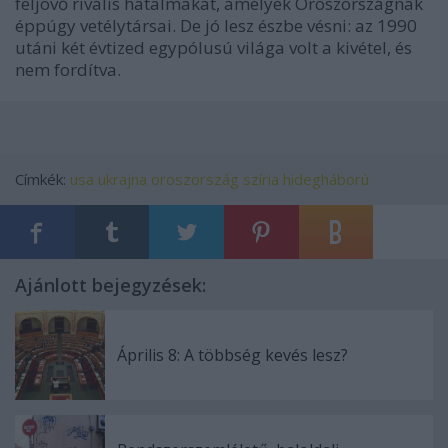
feljövő rivális hatalmakat, amelyek Oroszországnak
éppúgy vetélytársai. De jó lesz észbe vésni: az 1990
utáni két évtized egypólusú világa volt a kivétel, és
nem fordítva.
Címkék:
usa
ukrajna
oroszország
szíria
hidegháború
Ajánlott bejegyzések:
Április 8: A többség kevés lesz?