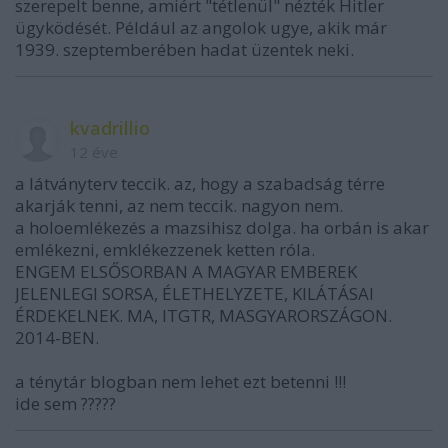
szerepelt benne, amiért "tétlenül" nézték Hitler
ügyködését. Például az angolok ugye, akik már
1939. szeptemberében hadat üzentek neki.
kvadrillio
12 éve
a látványterv teccik. az, hogy a szabadság térre
akarják tenni, az nem teccik. nagyon nem.
a holoemlékezés a mazsihisz dolga. ha orbán is akar
emlékezni, emklékezzenek ketten róla.
ENGEM ELSŐSORBAN A MAGYAR EMBEREK
JELENLEGI SORSA, ÉLETHELYZETE, KILÁTÁSAI
ÉRDEKELNEK. MA, ITGTR, MASGYARORSZÁGON.
2014-BEN.
a ténytár blogban nem lehet ezt betenni !!!
ide sem ?????