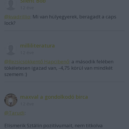
Silent Bob
12 éve
@kvadrillio
: Mi van hülyegyerek, beragadt a caps
lock?
milliliteratura
12 éve
@Rezsicsökkentő Hapcibenő
: a második felében
tökéletesen igazad van, -4,75 körül van mindkét
szemem :)
maxval a gondolkodó birca
12 éve
@Tarudi
:
Elismerik Sztálin pozitívumait, nem titkolva