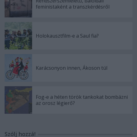
Rendszerszemléletű, baloldali
feministaként a transzkérdésről
Holokausztfilm-e a Saul fia?
Karácsonyon innen, Ákoson túl
Fog-e a héten török tankokat bombázni
az orosz légierő?
Szólj hozzá!