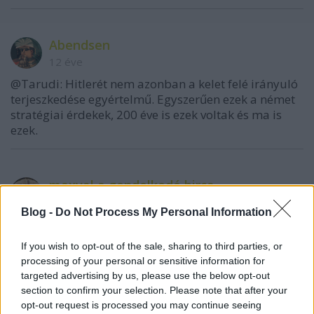
Abendsen
12 éve
@Tarudi: Hitlerét nem azonban a kelet felé irányuló
terjeszkedése egyértelmű. Egyszerűen ezek a német
stratégiai érdekek, 200 éve is ezek voltak és ma is
ezek.
maxval a gondolkodó birca
12 éve
Blog -
Do Not Process My Personal Information
@Tarudi
:
If you wish to opt-out of the sale, sharing to third parties, or
Mi a baj az orosz himnusszal? A szövege volt komcsi,
processing of your personal or sensitive information for
de a jelenlegi szövege teljesen új.
targeted advertising by us, please use the below opt-out
section to confirm your selection. Please note that after your
A náci indulók nem tetszenek. De pl. a spanyol
opt-out request is processed you may continue seeing