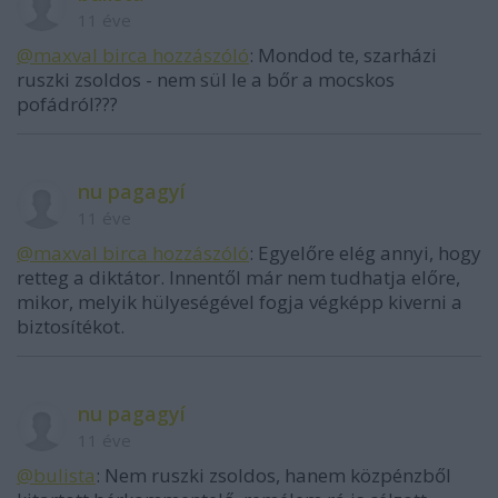
11 éve
@maxval birca hozzászóló
: Mondod te, szarházi
ruszki zsoldos - nem sül le a bőr a mocskos
pofádról???
nu pagagyí
11 éve
@maxval birca hozzászóló
: Egyelőre elég annyi, hogy
retteg a diktátor. Innentől már nem tudhatja előre,
mikor, melyik hülyeségével fogja végképp kiverni a
biztosítékot.
nu pagagyí
11 éve
@bulista
: Nem ruszki zsoldos, hanem közpénzből