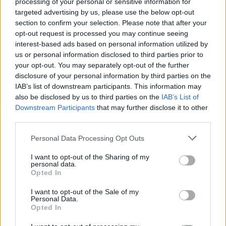
azért nem 250 ezres iPhone vagy Samsung Galaxy S5
processing of your personal or sensitive information for
van, hanem valami olcsóbb változat.
targeted advertising by us, please use the below opt-out
section to confirm your selection. Please note that after your
Egyébként szinte minden szavaddal egyetértek.
opt-out request is processed you may continue seeing
interest-based ads based on personal information utilized by
us or personal information disclosed to third parties prior to
@Keszthelyi.Aron
:
your opt-out. You may separately opt-out of the further
Konkrétan annyira, hogy ha nem ad pénzt rá az EU,
disclosure of your personal information by third parties on the
nem ér körbe az M0. Mai hír.
IAB’s list of downstream participants. This information may
also be disclosed by us to third parties on the
IAB’s List of
@Bolsi Buster
:
Downstream Participants
that may further disclose it to other
Rendben.
third parties.
De akkor az egyházaknak is lófaxt a pofájukba, hogy
téged idézzelek, tartsák el őket a híveik. Egyházi
Please note that this website/app uses one or more Google
Personal Data Processing Opt Outs
iskolákat is beleértve. Amelyiket nem tudják, arra az
services and may gather and store information including but
egyházra nincs szükség.
not limited to your visit or usage behaviour. You may click to
I want to opt-out of the Sharing of my
personal data.
Én benne lennék egy ilyen megoldásban.
grant or deny consent to Google and its third-party tags to
Opted In
use your data for below specified purposes in below Google
consent section.
I want to opt-out of the Sale of my
Personal Data.
Mr. Közbiztonság Szilárd
Opted In
11 éve