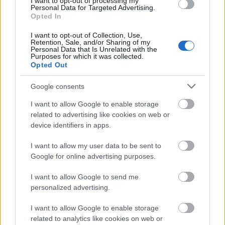
I want to opt-out of processing my
Personal Data for Targeted Advertising.
@P.Freddy
:
Opted In
Attól függ, minek a kétharmada.
A szavazásra jogosultaknak csak 27%-a, ami alig
I want to opt-out of Collection, Use,
több, mint egynegyed, a kétharmadnak ez alig több
Retention, Sale, and/or Sharing of my
Personal Data that Is Unrelated with the
mint egyharmada.
Purposes for which it was collected.
A szavazáson megjelenteknek a 44%-a, ami pedig a
Opted Out
megjelentek kétharmadának kétharmada.
Google consents
Szóval ez a kétharmad max. így jön össze.
I want to allow Google to enable storage
related to advertising like cookies on web or
device identifiers in apps.
P.Freddy
I want to allow my user data to be sent to
11 éve
Google for online advertising purposes.
@Mr. Közbiztonság Szilárd
: Persze:) Nem is fűzök sok
reményt a végkifejlethez, de maga a tény, hogy Kövér
I want to allow Google to send me
Lászlót végre bíróság elé állítják a kommunnista
personalized advertising.
múltja miatt, és szembesítik a napjainkban a
szájából fosódó hazugságaival, az már önmagában
I want to allow Google to enable storage
related to analytics like cookies on web or
is megér egy misét :)