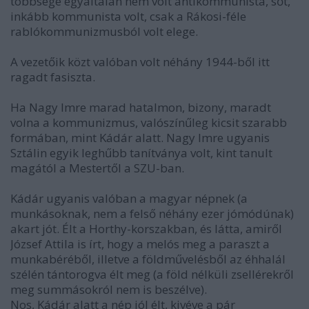
többsége egyáltalán nem volt antikommunista, sőt,
inkább kommunista volt, csak a Rákosi-féle
rablókommunizmusból volt elege.
A vezetőik közt valóban volt néhány 1944-ből itt
ragadt fasiszta.
Ha Nagy Imre marad hatalmon, bizony, maradt
volna a kommunizmus, valószínűleg kicsit szarabb
formában, mint Kádár alatt. Nagy Imre ugyanis
Sztálin egyik leghűbb tanítványa volt, kint tanult
magától a Mestertől a SZU-ban.
Kádár ugyanis valóban a magyar népnek (a
munkásoknak, nem a felső néhány ezer jómódúnak)
akart jót. Élt a Horthy-korszakban, és látta, amiről
József Attila is írt, hogy a melós meg a paraszt a
munkabéréből, illetve a földművelésből az éhhalál
szélén tántorogva élt meg (a föld nélküli zsellérekről
meg summásokról nem is beszélve).
Nos, Kádár alatt a nép jól élt, kivéve a pár