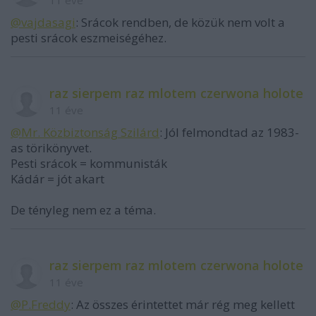
@vajdasagi
: Srácok rendben, de közük nem volt a
pesti srácok eszmeiségéhez.
raz sierpem raz mlotem czerwona holote
11 éve
@Mr. Közbiztonság Szilárd
: Jól felmondtad az 1983-
as törikönyvet.
Pesti srácok = kommunisták
Kádár = jót akart
De tényleg nem ez a téma.
raz sierpem raz mlotem czerwona holote
11 éve
@P.Freddy
: Az összes érintettet már rég meg kellett