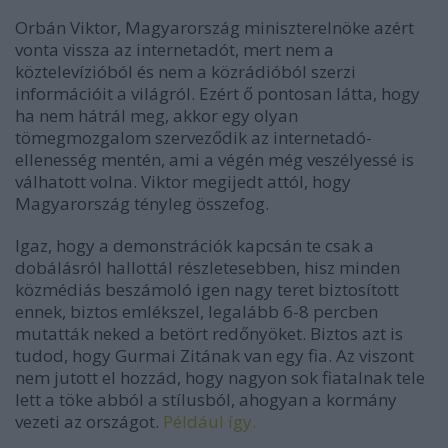
Orbán Viktor, Magyarország miniszterelnöke azért
vonta vissza az internetadót, mert nem a
köztelevízióból és nem a közrádióból szerzi
információit a világról. Ezért ő pontosan látta, hogy
ha nem hátrál meg, akkor egy olyan
tömegmozgalom szerveződik az internetadó-
ellenesség mentén, ami a végén még veszélyessé is
válhatott volna. Viktor megijedt attól, hogy
Magyarország tényleg összefog.
Igaz, hogy a demonstrációk kapcsán te csak a
dobálásról hallottál részletesebben, hisz minden
közmédiás beszámoló igen nagy teret biztosított
ennek, biztos emlékszel, legalább 6-8 percben
mutatták neked a betört redőnyöket. Biztos azt is
tudod, hogy Gurmai Zitának van egy fia. Az viszont
nem jutott el hozzád, hogy nagyon sok fiatalnak tele
lett a töke abból a stílusból, ahogyan a kormány
vezeti az országot.
Például így.