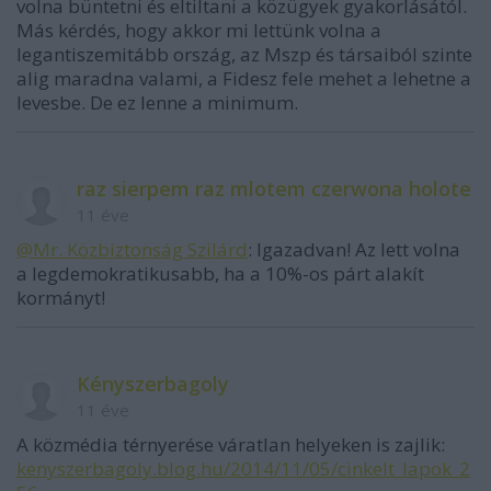
volna büntetni és eltiltani a közügyek gyakorlásától.
Más kérdés, hogy akkor mi lettünk volna a
legantiszemitább ország, az Mszp és társaiból szinte
alig maradna valami, a Fidesz fele mehet a lehetne a
levesbe. De ez lenne a minimum.
raz sierpem raz mlotem czerwona holote
11 éve
@Mr. Közbiztonság Szilárd
: Igazadvan! Az lett volna
a legdemokratikusabb, ha a 10%-os párt alakít
kormányt!
Kényszerbagoly
11 éve
A közmédia térnyerése váratlan helyeken is zajlik:
kenyszerbagoly.blog.hu/2014/11/05/cinkelt_lapok_2