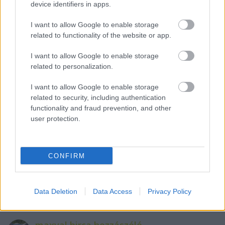
device identifiers in apps.
I want to allow Google to enable storage
Mr. Közbiztonság Szilárd
related to functionality of the website or app.
11 éve
I want to allow Google to enable storage
@P.Freddy
:
related to personalization.
Lesz ilyen?
Hol olvastad?
I want to allow Google to enable storage
Befizetnék rá. :-)
related to security, including authentication
functionality and fraud prevention, and other
user protection.
maxval birca hozzászóló
11 éve
CONFIRM
@csak egy néző
:
Magyarok voltak, norvég zsoldon.
Data Deletion
Data Access
Privacy Policy
maxval birca hozzászóló