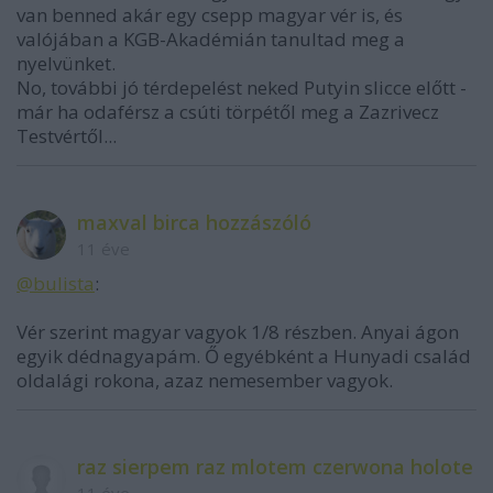
van benned akár egy csepp magyar vér is, és
valójában a KGB-Akadémián tanultad meg a
nyelvünket.
No, további jó térdepelést neked Putyin slicce előtt -
már ha odaférsz a csúti törpétől meg a Zazrivecz
Testvértől...
maxval birca hozzászóló
11 éve
@bulista
:
Vér szerint magyar vagyok 1/8 részben. Anyai ágon
egyik dédnagyapám. Ő egyébként a Hunyadi család
oldalági rokona, azaz nemesember vagyok.
raz sierpem raz mlotem czerwona holote
11 éve