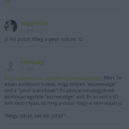
56
doggfather
11 éve
jó kis poszt, főleg a pesti srácos. :D
vajdasagi
11 éve
@raz sierpem raz mlotem czerwona holote
: Mert Te
aztán pontosan tudod, hogy milyen "eszmeisége"
volt a "pesti srácoknak"! És persze mindegyiknek
pontosan egyféle "eszmeisége" volt. És az volt a JÓ.
Ami nem olyan, az meg a rossz. Vagy a nem olyan jó.
"Négy láb jó, két láb jobb!".