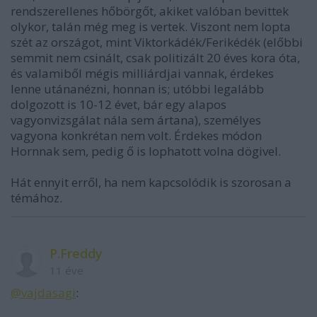
rendszerellenes hőbörgőt, akiket valóban bevittek
olykor, talán még meg is vertek. Viszont nem lopta
szét az országot, mint Viktorkádék/Ferikédék (előbbi
semmit nem csinált, csak politizált 20 éves kora óta,
és valamiből mégis milliárdjai vannak, érdekes
lenne utánanézni, honnan is; utóbbi legalább
dolgozott is 10-12 évet, bár egy alapos
vagyonvizsgálat nála sem ártana), személyes
vagyona konkrétan nem volt. Érdekes módon
Hornnak sem, pedig ő is lophatott volna dögivel.
Hát ennyit erről, ha nem kapcsolódik is szorosan a
témához.
P.Freddy
11 éve
@vajdasagi
: