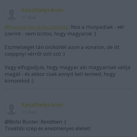
Keszthelyi.Aron
11 éve
@maxval birca hozzászóló
: Nos a Hunyadiak - vér
szerint - nem biztos, hogy magyarok :)
Eszmeiséget tán örököltél azon a vonalon, de itt
cseppnyi vérről volt szó :)
Vagy elfogadjuk, hogy magyar aki magyarnak vallja
magát - és akkor csak annyit kell tenned, hogy
kimondod :)
Keszthelyi.Aron
11 éve
@Bolsi Buster: Rendben :)
További szép és eredményes életet!