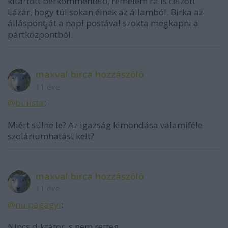
kitartott bérkommentelő, remélem rá is célzott
Lázár, hogy túl sokan élnek az államból. Birka az
álláspontját a napi postával szokta megkapni a
pártközpontból.
maxval birca hozzászóló
11 éve
@bulista
:
Miért sülne le? Az igazság kimondása valamiféle
szoláriumhatást kelt?
maxval birca hozzászóló
11 éve
@nu pagagyí
:
Nincs diktátor, s nem retteg.