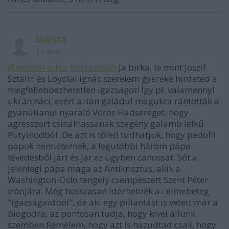
bulista
11 éve
@maxval birca hozzászóló
: Ja birka, te mint Joszif
Sztálin és Loyolai Ignác szerelem gyereke hirdeted a
megfellebbezhetetlen igazságot! Így pl. valamennyi
ukrán náci, ezért aztán galádul magukra rántották a
gyanútlanul nyaraló Vörös Hadsereget, hogy
agresszort csinálhassanak szegény galamb lelkű
Putyinodból. De azt is tőled tudhatjuk, hogy pedofil
papok nemléteznek, a legutóbbi három pápa
tévedésből járt és jár ez ügyben canossát. Sőt a
jelenlegi pápa maga az Antikrisztus, akik a
Washington-Oslo tengely csempészett Szent Péter
trónjára. Még hosszasan idézhetnék az elmebeteg
"igazságaidból", de aki egy pillantást is vetett már a
blogodra, az pontosan tudja, hogy kivel állunk
szemben.Remélem, hogy azt is hazudtad csak, hogy