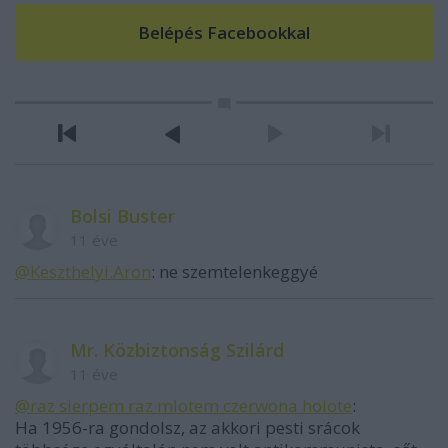
Bolsi Buster
11 éve
@Keszthelyi.Aron
: ne szemtelenkeggyé
Mr. Közbiztonság Szilárd
11 éve
@raz sierpem raz mlotem czerwona holote
:
Ha 1956-ra gondolsz, az akkori pesti srácok