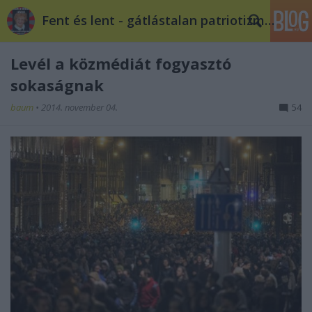
Fent és lent - gátlástalan patriotizmus
Levél a közmédiát fogyasztó
sokaságnak
baum
•
2014. november 04.
54