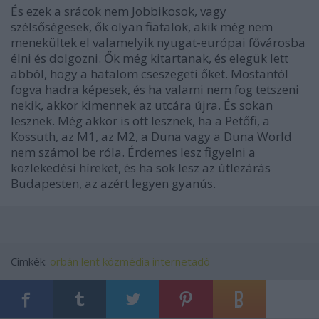
És ezek a srácok nem Jobbikosok, vagy
szélsőségesek, ők olyan fiatalok, akik még nem
menekültek el valamelyik nyugat-európai fővárosba
élni és dolgozni. Ők még kitartanak, és elegük lett
abból, hogy a hatalom cseszegeti őket. Mostantól
fogva hadra képesek, és ha valami nem fog tetszeni
nekik, akkor kimennek az utcára újra. És sokan
lesznek. Még akkor is ott lesznek, ha a Petőfi, a
Kossuth, az M1, az M2, a Duna vagy a Duna World
nem számol be róla. Érdemes lesz figyelni a
közlekedési híreket, és ha sok lesz az útlezárás
Budapesten, az azért legyen gyanús.
Címkék:
orbán
lent
közmédia
internetadó