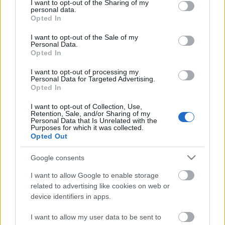
hangulat uralkodik a választópolgárok
not limited to your visit or usage behaviour. You may click to
I want to opt-out of the Sharing of my
personal data.
értelmesebbik, még nem…
grant or deny consent to Google and its third-party tags to
Opted In
use your data for below specified purposes in below Google
consent section.
A jótékonyság álarca: hogyan
I want to opt-out of the Sale of my
Personal Data.
támogatják a szegények a
Opted In
gazdagokat?
I want to opt-out of processing my
Personal Data for Targeted Advertising.
filippova
•
2014. január 08.
119
Opted In
I want to opt-out of Collection, Use,
A nemzetközi segélyezés ideája mindössze egy jól
Retention, Sale, and/or Sharing of my
Personal Data that Is Unrelated with the
sikerült PR-kampány, ami eltereli a figyelmet a
Purposes for which it was collected.
fejlődő országok kifosztásáról - állítja a London
Opted Out
School of Economics tanára, Dr Jason Hickel,
decemberben megjelent cikkében. Hickel szerint a
Google consents
velünk elhitetett történettel szemben…
I want to allow Google to enable storage
related to advertising like cookies on web or
Hány magyart küldünk még
device identifiers in apps.
Cameronnak?
I want to allow my user data to be sent to