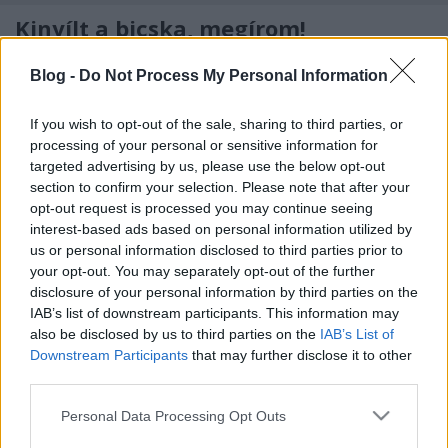
Kinyílt a bicska, megírom!
Fent és Lent
•
2014. január 10.
15
Blog -
Do Not Process My Personal Information
Scheiring Gábor határozott önmosdatásba kezdett
If you wish to opt-out of the sale, sharing to third parties, or
hivatalos facebook-oldalán, annak érdekében, hogy
processing of your personal or sensitive information for
legalább saját magával elhitesse, miként jutott el
targeted advertising by us, please use the below opt-out
anti-gyurcsányizmustól Gyurcsányig. Megpróbáltuk
section to confirm your selection. Please note that after your
dekódolni szavai jelentését, amiben Üstös Miklós
opt-out request is processed you may continue seeing
segített nekünk. Semmilyen…
interest-based ads based on personal information utilized by
us or personal information disclosed to third parties prior to
Túszul ejtett ország
your opt-out. You may separately opt-out of the further
disclosure of your personal information by third parties on the
aaron.
•
2014. január 09.
90
IAB’s list of downstream participants. This information may
also be disclosed by us to third parties on the
IAB’s List of
Downstream Participants
that may further disclose it to other
„Ma tíz magyarból nyolc bizonytalanságban él, a
third parties.
maradék kettő meg külföldön…” Ismeretlen
Facebook-huszár Ha volt, akkor is rég volt már ilyen:
Please note that this website/app uses one or more Google
Personal Data Processing Opt Outs
fél évvel a választás előtt a „nincs kire szavaznom”-
services and may gather and store information including but