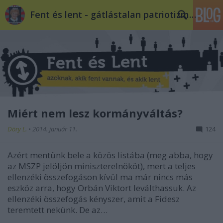
Fent és lent - gátlástalan patriotizmus
Miért nem lesz kormányváltás?
Döry L.
•
2014. január 11.
124
Azért mentünk bele a közös listába (meg abba, hogy
az MSZP jelöljön miniszterelnököt), mert a teljes
ellenzéki összefogáson kívül ma már nincs más
eszköz arra, hogy Orbán Viktort leválthassuk. Az
ellenzéki összefogás kényszer, amit a Fidesz
teremtett nekünk. De az…