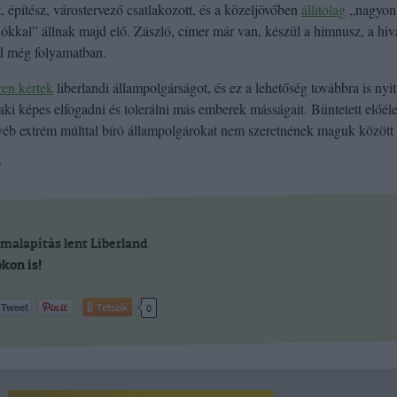
 építész, várostervező csatlakozott, és a közeljövőben
állítólag
„nagyon
iókkal” állnak majd elő. Zászló, címer már van, készül a himnusz, a hiv
d még folyamatban.
ren kértek
liberlandi állampolgárságot, és ez a lehetőség továbbra is nyit
ki képes elfogadni és tolerálni más emberek másságait. Büntetett előéle
éb extrém múlttal bíró állampolgárokat nem szeretnének maguk között 
?
amalapítás
lent
Liberland
kon is!
Tetszik
0