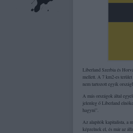
Liberland Szerbia és Horvá
mellett. A 7 km
2
-es terüle
nem tartozott egyik ország
A más országok által egyelő
jelenleg ő Liberland elnök
hagyni”.
Az alapítók kapitalista, a
képzelnek el, és már az ál