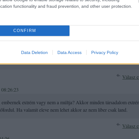
21:59:52
cation functionality and fraud prevention, and other user protection.
 szerb terület, Szerbia szerint nem szerb terület, a horvátok szerint ne
CONFIRM
kell nyilvánítani ("történelmi alapon") és az egész Kárpát-medence
Data Deletion
Data Access
Privacy Policy
ellett Szerbia és Horvátország a szláv testvériség nevében rendezné a
Válasz e
 08:26:23
ik embernek extrém vagy nem a múltja? Akkor minden társadalom extré
őfordul. Ha valamit eleve nem lehet akkor az nem liber csak land.
Válasz e
24:36