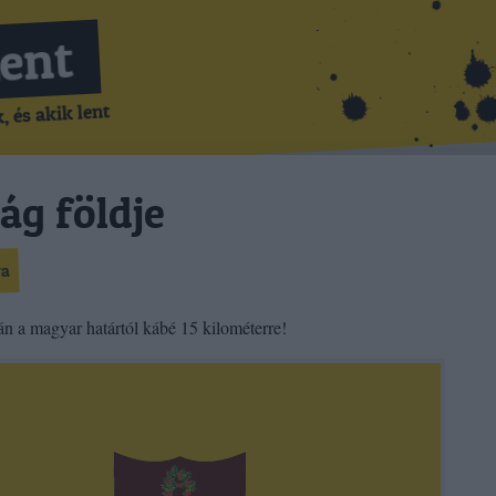
Lent
 és akik lent
ág földje
va
-án a magyar határtól kábé 15 kilométerre!