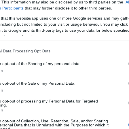
. This information may also be disclosed by us to third parties on the
IA
Részletek a
Felhasználási feltételekben
és az
adatvédelmi tájékoztatóban
.
Participants
that may further disclose it to other third parties.
·
http://bircahang.org
2015.04.30. 17:03:48
elős szerkesztő
 that this website/app uses one or more Google services and may gath
including but not limited to your visit or usage behaviour. You may click 
 to Google and its third-party tags to use your data for below specifi
ogle consent section.
Válasz e
l Data Processing Opt Outs
atorium.blog.hu
2015.04.30. 18:42:26
filo/posts/375634715953039
o opt-out of the Sharing of my personal data.
,
In
filo/posts/374051039444740
o opt-out of the Sale of my Personal Data.
Válasz e
In
18:53:50
to opt-out of processing my Personal Data for Targeted
ing.
sajátosan sikerült határrendezés eredményeként eddig senkiföldje volt:
In
zághoz sem."
o opt-out of Collection, Use, Retention, Sale, and/or Sharing
ersonal Data that Is Unrelated with the Purposes for which it
lected.