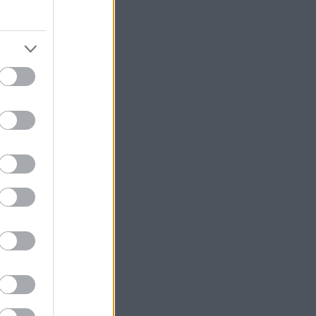
 a
rre