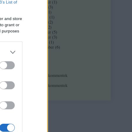
2017 november
(
1
)
B’s List of
2017 február
(
3
)
2016 június
(
1
)
2016 március
(
1
)
er and store
2016 február
(
2
)
to grant or
2016 január
(
2
)
ed purposes
2015 december
(
5
)
2015 november
(
3
)
rre
2015 október
(
1
)
2015 szeptember
(
6
)
Tovább
...
Feedek
RSS 2.0
bejegyzések
,
kommentek
Atom
bejegyzések
,
kommentek
rre