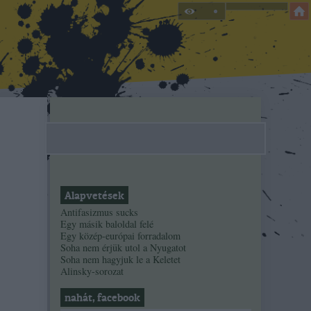
Alapvetések
Antifasizmus sucks
Egy másik baloldal felé
Egy közép-európai forradalom
Soha nem érjük utol a Nyugatot
Soha nem hagyjuk le a Keletet
Alinsky-sorozat
nahát, facebook