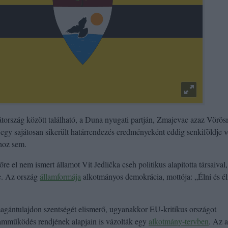
tország között található, a Duna nyugati partján, Zmajevac azaz Vörös
t egy sajátosan sikerült határrendezés eredményeként eddig senkiföldje v
hoz sem.
re el nem ismert államot Vít Jedlička cseh politikus alapította társaival,
e. Az ország
államformája
alkotmányos demokrácia, mottója: „Élni és él
 magántulajdon szentségét elismerő, ugyanakkor EU-kritikus országot
lamműködés rendjének alapjain is vázolták egy
alkotmány-tervben
. Az a