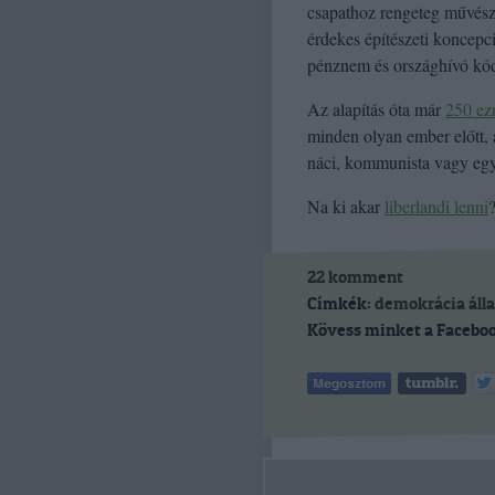
csapathoz rengeteg művész,
érdekes építészeti koncepc
pénznem és országhívó kó
Az alapítás óta már
250 ez
minden olyan ember előtt, a
náci, kommunista vagy egy
Na ki akar
liberlandi lenni
22
komment
Címkék:
demokrácia
áll
Kövess minket a Faceboo