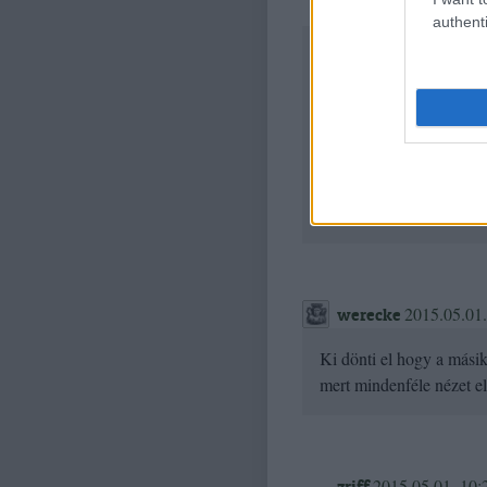
2015.04.30. 
GERI87
authenti
A Nemzetközi jog szerint
horvát terület.
Megoldás:
akkor magyar területnek 
egységes felháborodása m
dolgot:)
2015.05.01.
werecke
Ki dönti el hogy a más
mert mindenféle nézet el
2015.05.01. 10:
zriff