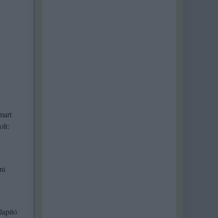
mart
olt:
ni
lapító