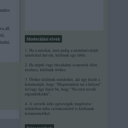
atalos
va áll
tű,
Moderálási elvek
tudni.
1. Ha a másikat, nem pedig a mondanivalóját
minősíted durván, kitiltunk egy időre.
2. Ha népek vagy társadalmi csoportok ellen
uszítasz, kitiltunk örökre.
3. Örökre kitiltunk mindenkit, aki úgy kezdi a
kommentjét, hogy "Megmondom mi a helyzet"
és/vagy úgy fejezi be, hogy "Na ezen tessék
elgondolkodni".
4. A szerzők lelki egészségük megőrzése
érdekében néha szórakozásból is kitiltanak
kommentelőket.