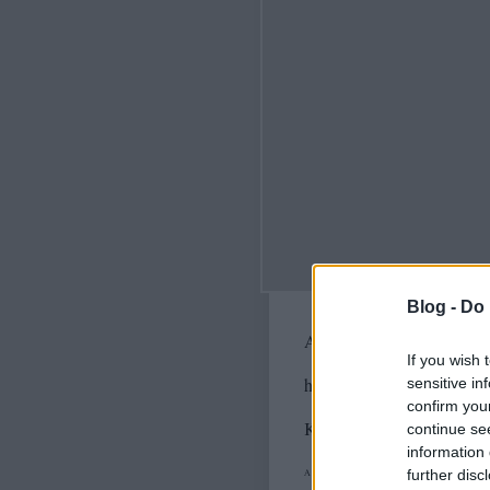
Blog -
Do 
A bejegyzés trackback cím
If you wish 
https://fenteslent.blog.hu/
sensitive in
confirm you
Kommentek:
continue se
information 
further disc
A hozzászólások a
vonatkozó jogszabályok
értelm