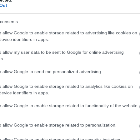
Out
".
consents
ület.
o allow Google to enable storage related to advertising like cookies on
alú határvita nem jelenti hogy sehová sem tartozik egy terület!
evice identifiers in apps.
zetre" pl a Közel-Keleten...de ez nem az a helyzet!
o allow my user data to be sent to Google for online advertising
s.
/Saudi%E2%80%93Iraqi_neutral_zone
to allow Google to send me personalized advertising.
/Saudi%E2%80%93Kuwaiti_neutral_zone
o allow Google to enable storage related to analytics like cookies on
g alapján a volt tagköztársasági határok érvényesek vagyis, a határ nem
evice identifiers in apps.
ovábbiakban sem.
o allow Google to enable storage related to functionality of the website
okat írnak.
o allow Google to enable storage related to personalization.
Válasz e
o allow Google to enable storage related to security, including