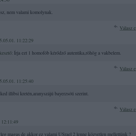
gész, nem valami komolynak.
Válasz e
5.05.01. 11:22:29
kesztő
: Írja ezt 1 homofób kérődző autentika,röhög a vakbelem.
Válasz e
5.05.01. 11:25:40
ed illibsi kretén,aranyszájú bayerzsóti szerint.
Válasz e
 12:11:49
yleg magas de akkor ez valami USrael 2 lenne közvetlen mellettünk ?