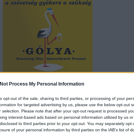
Not Process My Personal Information
e:
to opt-out of the sale, sharing to third parties, or processing of your per
api/trackback/id/7417936
formation for targeted advertising by us, please use the below opt-out s
r selection. Please note that after your opt-out request is processed y
eing interest-based ads based on personal information utilized by us or
disclosed to third parties prior to your opt-out. You may separately opt-
losure of your personal information by third parties on the IAB’s list of
ében felhasználói tartalomnak minősülnek, értük a
szolgáltatás technikai
üzemeltetője semmilyen felelősséget nem vállal, azokat nem