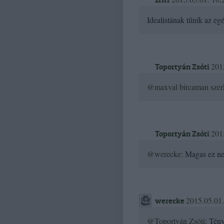
Idealistának tűnik az e
201
Toportyán Zsóti
@maxval bircaman szer
201
Toportyán Zsóti
@werecke
: Magas ez nek
2015.05.01.
werecke
@Toportyán Zsóti
: Tén