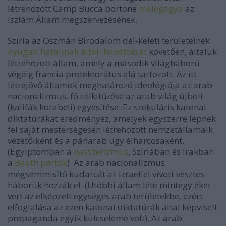
létrehozott Camp Bucca börtöne
melegágya
az
Iszlám Állam megszervezésének.
Szíria az Oszmán Birodalom dél-keleti területeinek
nyugati hatalmak általi felosztását
követően, általuk
létrehozott állam, amely a második világháború
végéig francia protektorátus alá tartozott. Az itt
létrejövő államok meghatározó ideológiája az arab
nacionalizmus, fő célkitűzése az arab világ újboli
(kalifák korabeli) egyesítése. Ez szekuláris katonai
diktatúrákat eredményez, amelyek egyszerre lépnek
fel saját mesterségesen létrehozott nemzetállamaik
vezetőiként és a pánarab ügy élharcosaként.
(Egyiptomban a
nasszerizmus
, Szíriában és Irakban
a
Baath pártok
). Az arab nacionalizmus
megsemmisítő kudarcát az Izraellel vívott vesztes
háborúk hozzák el. (Utóbbi állam léte mintegy éket
vert az elképzelt egységes arab területekbe, ezért
elfoglalása az ezen katonai diktatúrák által képviselt
propaganda egyik kulcseleme volt). Az arab