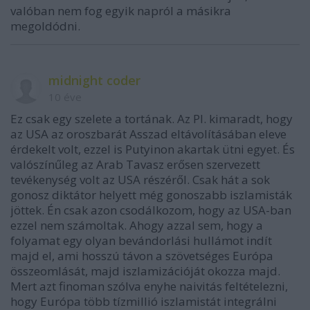
valóban nem fog egyik napról a másikra
megoldódni.
midnight coder
10 éve
Ez csak egy szelete a tortának. Az Pl. kimaradt, hogy
az USA az oroszbarát Asszad eltávolításában eleve
érdekelt volt, ezzel is Putyinon akartak ütni egyet. És
valószínűleg az Arab Tavasz erősen szervezett
tevékenység volt az USA részéről. Csak hát a sok
gonosz diktátor helyett még gonoszabb iszlamisták
jöttek. Én csak azon csodálkozom, hogy az USA-ban
ezzel nem számoltak. Ahogy azzal sem, hogy a
folyamat egy olyan bevándorlási hullámot indít
majd el, ami hosszú távon a szövetséges Európa
összeomlását, majd iszlamizációját okozza majd.
Mert azt finoman szólva enyhe naivitás feltételezni,
hogy Európa több tízmillió iszlamistát integrálni