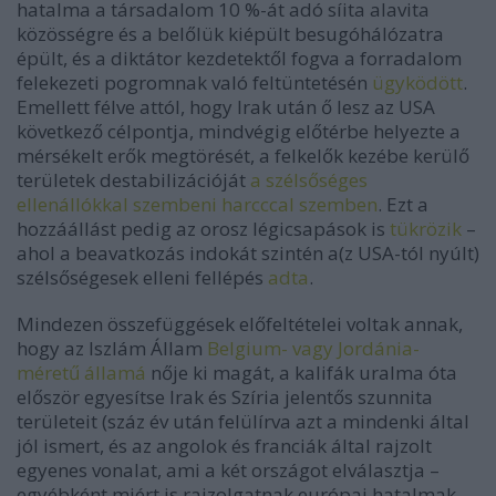
hatalma a társadalom 10 %-át adó síita alavita
közösségre és a belőlük kiépült besugóhálózatra
épült, és a diktátor kezdetektől fogva a forradalom
felekezeti pogromnak való feltüntetésén
ügyködött
.
Emellett félve attól, hogy Irak után ő lesz az USA
következő célpontja, mindvégig előtérbe helyezte a
mérsékelt erők megtörését, a felkelők kezébe kerülő
területek destabilizációját
a szélsőséges
ellenállókkal szembeni harcccal szemben
. Ezt a
hozzáállást pedig az orosz légicsapások is
tükrözik
–
ahol a beavatkozás indokát szintén a(z USA-tól nyúlt)
szélsőségesek elleni fellépés
adta
.
Mindezen összefüggések előfeltételei voltak annak,
hogy az Iszlám Állam
Belgium- vagy Jordánia-
méretű államá
nője ki magát, a kalifák uralma óta
először egyesítse Irak és Szíria jelentős szunnita
területeit (száz év után felülírva azt a mindenki által
jól ismert, és az angolok és franciák által rajzolt
egyenes vonalat, ami a két országot elválasztja –
egyébként miért is rajzolgatnak európai hatalmak