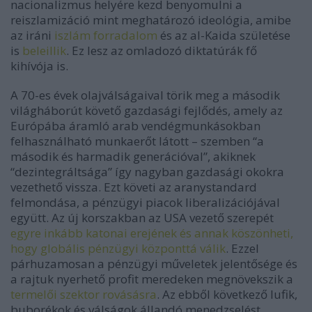
nacionalizmus helyére kezd benyomulni a
reiszlamizáció mint meghatározó ideológia, amibe
az iráni
iszlám forradalom
és az al-Kaida születése
is
beleillik
. Ez lesz az omladozó diktatúrák fő
kihívója is.
A 70-es évek olajválságaival törik meg a második
világháborút követő gazdasági fejlődés, amely az
Európába áramló arab vendégmunkásokban
felhasználható munkaerőt látott – szemben “a
második és harmadik generációval”, akiknek
“dezintegráltsága” így nagyban gazdasági okokra
vezethető vissza. Ezt követi az aranystandard
felmondása, a pénzügyi piacok liberalizációjával
együtt. Az új korszakban az USA vezető szerepét
egyre inkább katonai erejének és annak köszönheti,
hogy globális pénzügyi központtá válik
. Ezzel
párhuzamosan a pénzügyi műveletek jelentősége és
a rajtuk nyerhető profit meredeken megnövekszik a
termelői szektor rovásásra
. Az ebből következő lufik,
buborékok és válságok állandó menedzselést