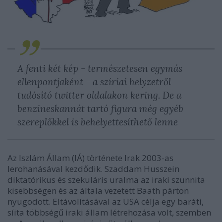
A fenti két kép - természetesen egymás
ellenpontjaként - a szíriai helyzetről
tudósító twitter oldalakon kering. De a
benzineskannát tartó figura még egyéb
szereplőkkel is behelyettesíthető lenne
Az Iszlám Állam (IÁ) története Irak 2003-as
lerohanásával kezdődik. Szaddam Husszein
diktatórikus és szekuláris uralma az iraki szunnita
kisebbségen és az általa
vezetett B
aath párton
nyugodott. Eltávolításával az USA célja egy baráti,
síita többségű iraki állam létrehozása volt, szemben