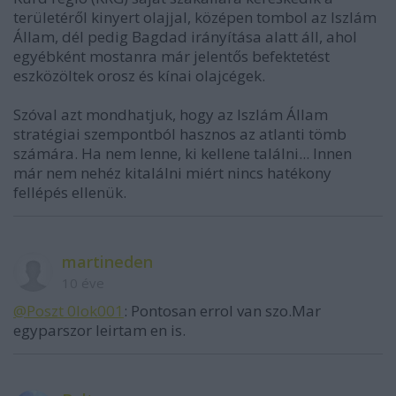
területéről kinyert olajjal, középen tombol az Iszlám
Állam, dél pedig Bagdad irányítása alatt áll, ahol
egyébként mostanra már jelentős befektetést
eszközöltek orosz és kínai olajcégek.
Szóval azt mondhatjuk, hogy az Iszlám Állam
stratégiai szempontból hasznos az atlanti tömb
számára. Ha nem lenne, ki kellene találni... Innen
már nem nehéz kitalálni miért nincs hatékony
fellépés ellenük.
martineden
10 éve
@Poszt 0lok001
: Pontosan errol van szo.Mar
egyparszor leirtam en is.