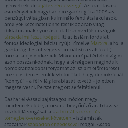
igényelnek, de
a játék zéróösszegű
. Az arab tavasz
eseményeinek nagyban mozgatórugói a 2008-as
pénzügyi válságban kulmináló fenti átalakulások,
amelyek kezelhetetlenné teszik az arab világ
diktatúráinak nyomása alatt szenvedők országok
társadalmi feszültségeit
. Itt az iszlám fordulat
fontos ideológiai bázist nyújt, rímelve
Marxra
, ahol a
gazdasági feszültségek spirituális(nak álcázott)
formában jelentkeznek. Mikor európai értelmiségiek
azon bosszankodnak, hogy a térségben megindult
demokratizálódási folyamat az iszlám előretörését
hozza, érdemes emlékeztetni őket, hogy demokráciát
“könnyű” – a fél világ lerablását követő – jólétben
megszervezni. Persze még ott se feltétlenül.
Bashar el-Assad sajátságos módon megy
mindennek elébe, amikor a begyűrűző arab tavasz
kezdeti lázongásaira –
a brutális terrort és
tömegbelövetéseket követően
– iszlamisták
százainak
szabadon engedésével
reagál. Assad