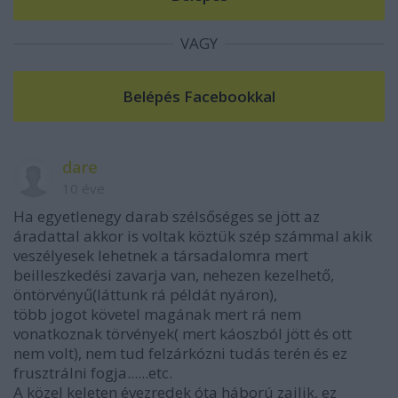
VAGY
dare
10 éve
Ha egyetlenegy darab szélsőséges se jött az
áradattal akkor is voltak köztük szép számmal akik
veszélyesek lehetnek a társadalomra mert
beilleszkedési zavarja van, nehezen kezelhető,
öntörvényű(láttunk rá példát nyáron),
több jogot követel magának mert rá nem
vonatkoznak törvények( mert káoszból jött és ott
nem volt), nem tud felzárkózni tudás terén és ez
frusztrálni fogja......etc.
A közel keleten évezredek óta háború zajlik, ez