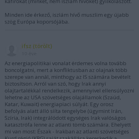
kafírokat (minket, nem iszlám hívőket) gyilkolászott.
Minden ide érkező, iszlám hívő muszlim egy újabb
szög Európa koporsójába.
ifsz (törölt)
10 éve
Az energiapolitikai vonalat érdemes volna tovább
boncolgatni, mert a konfliktusban az olajnak több
szerepe van annál, minthogy az IS számára bevételt
biztosítson. Arról van szó, hogy Irak annyi
olajtartalékkal rendelkezik, amennyivel ellensúlyozni
lehetne az USA szövetséges olajállamok (Szaúd,
Katar, Kuwait) energiapiaci súlyát. Egy orosz
befolyás alatt álló siíta tengelybe (úgymint Irán,
Szíria, Irak) integrálódott egységes Irak valóságos
katasztrófa lenne az atlanti tömb számára. Ehelyett
mi van most: Észak - Irakban az atlanti szövetséges
Kurd régió (KRG) saját szakállára kereskedik a