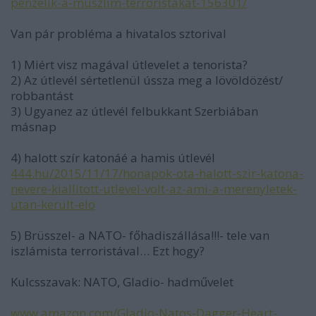
penzelik-a-muszlim-terroristakat-156301/
Van pár probléma a hivatalos sztorival
1) Miért visz magával útlevelet a tenorista?
2) Az útlevél sértetlenül ússza meg a lövöldözést/
robbantást
3) Ugyanez az útlevél felbukkant Szerbiában
másnap
4) halott szír katonáé a hamis útlevél
444.hu/2015/11/17/honapok-ota-halott-szir-katona-
nevere-kiallitott-utlevel-volt-az-ami-a-merenyletek-
utan-kerult-elo
5) Brüsszel- a NATO- főhadiszállása!!!- tele van
iszlámista terroristával… Ezt hogy?
Kulcsszavak: NATO, Gladio- hadművelet
www.amazon.com/Gladio-Natos-Dagger-Heart-