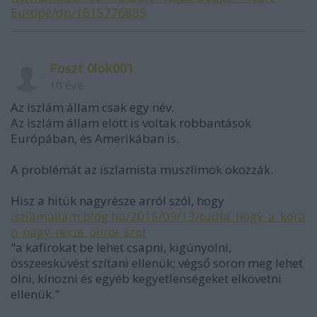
Europe/dp/1615776885
Poszt 0lok001
10 éve
Az iszlám állam csak egy név.
Az iszlám állam elött is voltak robbantások
Európában, és Amerikában is.
A problémát az iszlamista muszlimok okozzák.
Hisz a hitük nagyrésze arról szól, hogy
iszlamallam.blog.hu/2015/09/13/tudta_hogy_a_kora
n_nagy_resze_onrol_szol
"a kafírokat be lehet csapni, kigúnyolni,
összeesküvést szítani ellenük; végső soron meg lehet
ölni, kínozni és egyéb kegyetlenségeket elkövetni
ellenük."