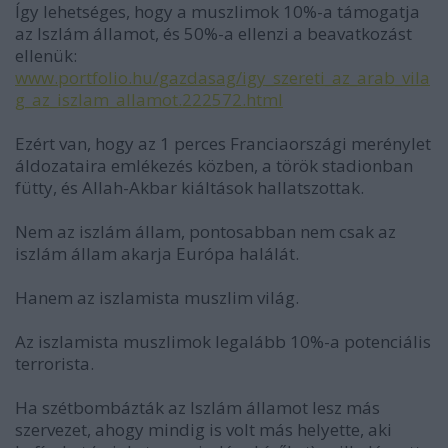
Így lehetséges, hogy a muszlimok 10%-a támogatja
az Iszlám államot, és 50%-a ellenzi a beavatkozást
ellenük:
www.portfolio.hu/gazdasag/igy_szereti_az_arab_vila
g_az_iszlam_allamot.222572.html
Ezért van, hogy az 1 perces Franciaországi merénylet
áldozataira emlékezés közben, a török stadionban
fütty, és Allah-Akbar kiáltások hallatszottak.
Nem az iszlám állam, pontosabban nem csak az
iszlám állam akarja Európa halálát.
Hanem az iszlamista muszlim világ.
Az iszlamista muszlimok legalább 10%-a potenciális
terrorista.
Ha szétbombázták az Iszlám államot lesz más
szervezet, ahogy mindig is volt más helyette, aki