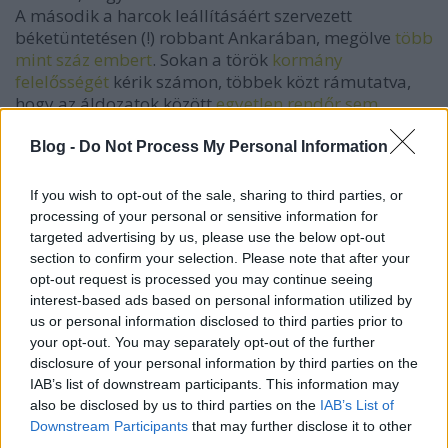
A második a harcok leállításáért szervezett
béketüntetésen (!) robbant Ankarában, megölve
több
mint száz embert
. Sokan a török
kormány
felelősségét
kérik számon, többek közt rámutatva,
hogy az áldozatok között
egyetlen rendőr sem
volt
. Emellett a török állam –
amellyel Európa
egyezkedik a migránsok távoltartásáról
– nagyban
Blog -
Do Not Process My Personal Information
hozzájárul az
Iszlám Állam olajbevételeinek
realizáláshoz
. Ezeket a
számokat látva
nehéz
If you wish to opt-out of the sale, sharing to third parties, or
elképzelni, miért lenne szüksége az Iszlám Államnak
processing of your personal or sensitive information for
bárkit a menekülthullámmal küldeni Európába,
targeted advertising by us, please use the below opt-out
hiszen minden erőforrása adott, hogy ezt
section to confirm your selection. Please note that after your
biztonságos úton megtegye.
opt-out request is processed you may continue seeing
interest-based ads based on personal information utilized by
Látni kell, hogy a Közel-Keleten totális háború zajlik,
us or personal information disclosed to third parties prior to
ahol a változó szövetségi rendszerek leginkább a
your opt-out. You may separately opt-out of the further
síita-szunnita szembenállás mentén kristályosodnak
disclosure of your personal information by third parties on the
IAB’s list of downstream participants. This information may
ki
, és az Iszlám Állam ebben az egyik fontos
also be disclosed by us to third parties on the
IAB’s List of
szereplő. Franciaország ezt a - valószínűleg
Downstream Participants
that may further disclose it to other
generációk identitását meghatározó - mini-
third parties.