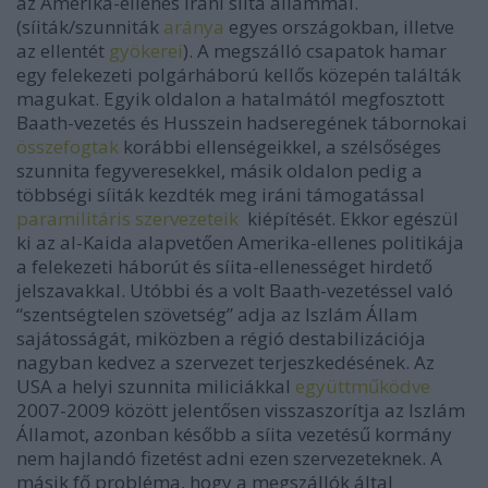
az Amerika-ellenes iráni síita állammal.
(síiták/szunniták
aránya
egyes országokban, illetve
az ellentét
gyökerei
). A megszálló csapatok hamar
egy felekezeti polgárháború kellős közepén találták
magukat. Egyik oldalon a hatalmától megfosztott
Baath-vezetés és Husszein hadseregének tábornokai
összefogtak
korábbi ellenségeikkel, a szélsőséges
szunnita fegyveresekkel, másik oldalon pedig a
többségi síiták kezdték meg iráni támogatással
paramilitáris szervezeteik
kiépítését. Ekkor egészül
ki az al-Kaida alapvetően Amerika-ellenes politikája
a felekezeti háborút és síita-ellenességet hirdető
jelszavakkal. Utóbbi és a volt Baath-vezetéssel való
“szentségtelen szövetség” adja az Iszlám Állam
sajátosságát, miközben a régió destabilizációja
nagyban kedvez a szervezet terjeszkedésének. Az
USA a helyi szunnita miliciákkal
együttműködve
2007-2009 között jelentősen visszaszorítja az Iszlám
Államot, azonban később a síita vezetésű kormány
nem hajlandó fizetést adni ezen szervezeteknek. A
másik fő probléma, hogy a megszállók által