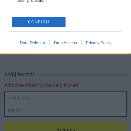
user protection.
Nyilatkozat a menekültek sorsának
jobbításááért
CONFIRM
A kommentelők után már magát is
Data Deletion
Data Access
Privacy Policy
cenzúrázza a 444
Szólj hozzá!
A hozzászóláshoz be kell lépned!