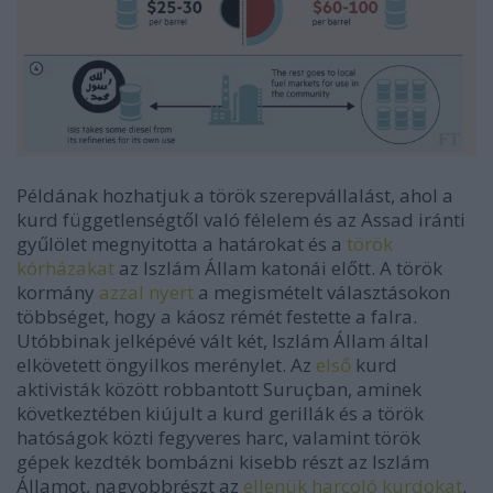
Példának hozhatjuk a török szerepvállalást, ahol a
kurd függetlenségtől való félelem és az Assad iránti
gyűlölet megnyitotta a határokat és a
török
kórházakat
az Iszlám Állam katonái előtt. A török
kormány
azzal nyert
a megismételt választásokon
többséget, hogy a káosz rémét festette a falra.
Utóbbinak jelképévé vált két, Iszlám Állam által
elkövetett öngyilkos merénylet. Az
első
kurd
aktivisták között robbantott
Suruç
ban, aminek
következtében kiújult a kurd gerillák és a török
hatóságok közti fegyveres harc, valamint török
gépek kezdték bombázni kisebb részt az Iszlám
Államot, nagyobbrészt az
ellenük harcoló kurdokat
.