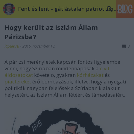
Fent és lent - gátlástalan patriotizmus
Hogy került az Iszlám Állam
Párizsba?
lapulevel
•
2015. november 18.
8
A párizsi merényletek kapcsán fontos figyelembe
venni, hogy Szíriában mindennaposak a
civil
áldozatokat
követelő, gyakran
kórházakat
és
piactereket
érő bombázások, illetve, hogy a nyugati
politikák nagyban felelősek a Szíriában kialakult
helyzetért, az Iszlám Állam létéért és támadásaiért.