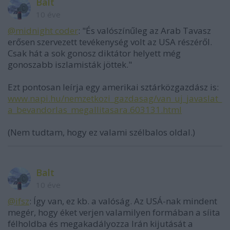
Balt
10 éve
@midnight coder
: "És valószínűleg az Arab Tavasz
erősen szervezett tevékenység volt az USA részéről.
Csak hát a sok gonosz diktátor helyett még
gonoszabb iszlamisták jöttek."
Ezt pontosan leírja egy amerikai sztárközgazdász is:
www.napi.hu/nemzetkozi_gazdasag/van_uj_javaslat_
a_bevandorlas_megallitasara.603131.html
(Nem tudtam, hogy ez valami szélbalos oldal.)
Balt
10 éve
@ifsz
: Így van, ez kb. a valóság. Az USÁ-nak mindent
megér, hogy éket verjen valamilyen formában a síita
félholdba és megakadályozza Irán kijutását a