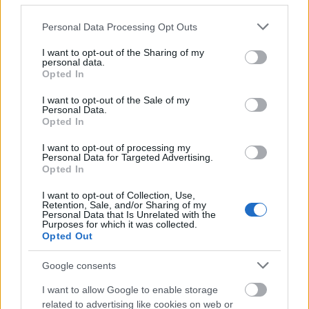
világháborút támogatja be
duzzadó
fegyverexportjával
, miután száz évvel ezelőtt
Please note that this website/app uses one or more Google
Personal Data Processing Opt Outs
önkényesen megrajzolta, hol húzódjanak a
services and may gather and store information including but
térségbeli államhatárok. Mindeközben illúzió azt
not limited to your visit or usage behaviour. You may click to
I want to opt-out of the Sharing of my
personal data.
gondolni, hogy
értékesebb a globális északra, mint
grant or deny consent to Google and its third-party tags to
Opted In
délre születni
, és hogy a fennálló globális
use your data for below specified purposes in below Google
egyenlőtlenségeket a puszta erőszakon kívül
consent section.
I want to opt-out of the Sale of my
bármilyen európai érték vagy felsőbbrendűség
Personal Data.
Opted In
alátámasztja. Enélkül nem lenne se Iszlám Állam, se
terrorizmus. Abban pedig semmi meglepő nincs,
I want to opt-out of processing my
hogy ha egy államot bombáznak, az visszatámad.
Personal Data for Targeted Advertising.
Persze bombázzák csak és irtsák ki az Iszlám
Opted In
Államot, de ha a macskát kidobjuk az ajtón, akkor az
I want to opt-out of Collection, Use,
ablakon fog visszajönni!
Retention, Sale, and/or Sharing of my
Personal Data that Is Unrelated with the
Purposes for which it was collected.
A szerző a
Helyzet Műhely
tagja.
Opted Out
Google consents
I want to allow Google to enable storage
related to advertising like cookies on web or
Címkék:
politika
usa
szíria
közel-kelet
lent
iszlám állam