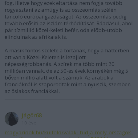
fog, illetve hogy ezek eltartása nem fogja tovább
rogyasztani az amúgy is az összeomlás szélén
táncoló európai gazdaságot. Az összeomlás pedig
tovább erősíti az iszlám térhódítását. Ráadásul, ahol
pár tízmillió közel-keleti befér, oda előbb-utóbb
elindulnak az afrikaiak is.
A másik fontos szelete a tortának, hogy a háttérben
ott van a Közel-Keleten is lezajlott
népességrobbanás. A szírek ma több mint 20
millióan vannak, de az 50-es évek környékén még 5
bőven millió alatt volt a számuk. Az arabok a
franciáknál is szaporodtak mint a nyuszik, szemben
az őslakos franciákkal.
jágör68
10 éve
magyaridok.hu/kulfold/valaki-tudja-mely-orszagok-