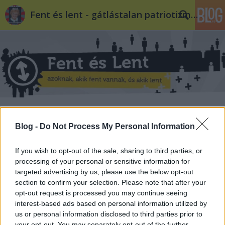
Fent és lent - gátlástalan patriotizmus
Szép Magyar Bölcsességek és
Blog -
Do Not Process My Personal Information
Szólások XXXIV.
Döry L.
•
2015. május 24.
10
If you wish to opt-out of the sale, sharing to third parties, or
processing of your personal or sensitive information for
2015 Simicska Lajos és Vida Ildikó egymást kínálják
targeted advertising by us, please use the below opt-out
cigarettával. Németh Lászlóné már pattintja is elő
section to confirm your selection. Please note that after your
kedves Ronson-ját, André M. Goodfriend hasis-
opt-out request is processed you may continue seeing
interest-based ads based on personal information utilized by
pipájából ütögeti ki a maradványokat, Lázár egy
us or personal information disclosed to third parties prior to
Moët Chandonért int a pincérnek, a 444 és az Index
your opt-out. You may separately opt-out of the further