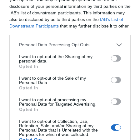
gonzói a sajtószobában…
disclosure of your personal information by third parties on the
IAB’s list of downstream participants. This information may
A repülés kifinomult
also be disclosed by us to third parties on the
IAB’s List of
Downstream Participants
that may further disclose it to other
könyörtelensége
third parties.
Fent és Lent Vendégszerző
•
2015. május 23.
0
Please note that this website/app uses one or more Google
Personal Data Processing Opt Outs
services and may gather and store information including but
tukán írása Nem tudok mit kezdeni a luxussal, nem
not limited to your visit or usage behaviour. You may click to
I want to opt-out of the Sharing of my
tudom értékelni. Cancún és Párizs között a business
personal data.
grant or deny consent to Google and its third-party tags to
Opted In
class legalsó osztályára kaptam jegyet. Megnéztem
use your data for below specified purposes in below Google
a szolgáltatást, csak hogy tudjam, mire számítsak:
consent section.
I want to opt-out of the Sale of my
kényelmesebb ülés, több kaja, mittudomén. Priority
Personal Data.
Opted In
lane, beállok,…
I want to opt-out of processing my
A neoliberalizmus meghalt, ideje
Personal Data for Targeted Advertising.
Opted In
eltemetni
I want to opt-out of Collection, Use,
Fent és Lent Vendégszerző
•
2015. május 19.
12
Retention, Sale, and/or Sharing of my
Personal Data that Is Unrelated with the
Purposes for which it was collected.
Opted Out