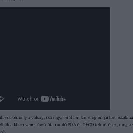
alános élmény a válság, csakúgy, mint amikor még én jártam iskolába
yítják a kilencvenes évek óta romló PISA és OECD felmérések, meg az
zok.