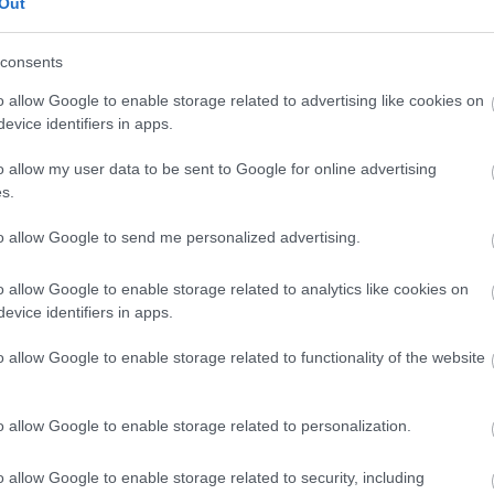
Out
Részletek a
Felhasználási feltételekben
és az
adatvédelmi tájékoztatóban
.
consents
ttp://bircahang.org
2016.02.20. 10:24:27
o allow Google to enable storage related to advertising like cookies on
tális liberális iskolarendszert: az eredmény katasztrofális.
evice identifiers in apps.
o allow my user data to be sent to Google for online advertising
Válasz e
s.
2016.02.20. 10:27:12
en rab ló
to allow Google to send me personalized advertising.
tt ott vannak, Soros György mögött is, a háttér-képek mögött is...
o allow Google to enable storage related to analytics like cookies on
evice identifiers in apps.
Válasz e
o allow Google to enable storage related to functionality of the website
2.20. 10:47:01
o allow Google to enable storage related to personalization.
o allow Google to enable storage related to security, including