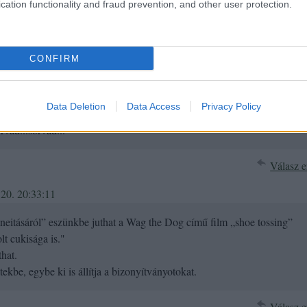
cation functionality and fraud prevention, and other user protection.
CONFIRM
gondolt problémafelvetésből indult ki és ma sincs másképp. Ha az első
na válaszolni, ha utána nem nézték volna a tanárt hülyének. Így van ez a
Data Deletion
Data Access
Privacy Policy
k a hatalom szaglása....Mint ahogy ennek a cikkírónak is csak pénztárc
rvad...sorvad...
Válasz e
20. 20:33:11
eitásáról” eszünkbe juthat a Wag the Dog című film „shoe tossing”
t cukisága is."
that.
tekbe, egybe ki is állítja a bizonyítványotokat.
Válasz e