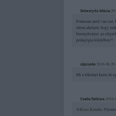
20
Sebestyén Mária
Pontosan arról van szó, 
elérni,ahelyett, hogy t
bizonyítványt, az elégt
pedagógia kölelében?!
2016.06.20.
ulpius66
Mi a tökömet keres itt e
2016.0
Csaba Szikora
@Kisss Katalin
: Nyomor