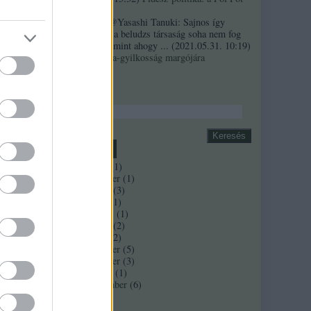
szindróma
Sztancsek:
@Yasashi Tanuki: Sajnos így
valahogy. Ez a beludzs társaság soha nem fog
integrálódni, mint ahogy ...
(
2021.05.31. 10:19
)
A Bándy Kata-gyilkosság margójára
Keresés
rre
Archívum
2018 április
(
1
)
2017 november
(
1
)
2017 február
(
3
)
2016 június
(
1
)
2016 március
(
1
)
rre
2016 február
(
2
)
2016 január
(
2
)
2015 december
(
5
)
2015 november
(
3
)
2015 október
(
1
)
2015 szeptember
(
6
)
Tovább
...