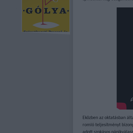
Eközben az oktatásban ált
romló teljesítményt bizon
adott szokásos pánikválas