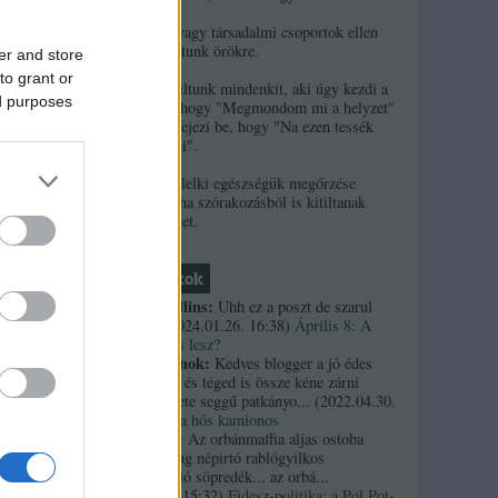
2. Ha népek vagy társadalmi csoportok ellen
uszítasz, kitiltunk örökre.
er and store
to grant or
3. Örökre kitiltunk mindenkit, aki úgy kezdi a
ed purposes
kommentjét, hogy "Megmondom mi a helyzet"
és/vagy úgy fejezi be, hogy "Na ezen tessék
elgondolkodni".
4. A szerzők lelki egészségük megőrzése
érdekében néha szórakozásból is kitiltanak
kommentelőket.
Friss topikok
necrophil collins:
Uhh ez a poszt de szarul
öregedett.
(
2024.01.26. 16:38
)
Április 8: A
többség kevés lesz?
Custertábornok:
Kedves blogger a jó édes
kurvaanyádat és téged is össze kéne zárni
ezekkel a fekete seggű patkányo...
(
2022.04.30.
01:14
)
Árpi, a hős kamionos
kiskutyauto:
Az orbánmaffia aljas ostoba
arrogáns hazug népirtó rablógyilkos
országromboló söpredék... az orbá...
(
2021.10.19. 15:32
)
Fidesz-politika: a Pol Pot-
 ellenőrzi.