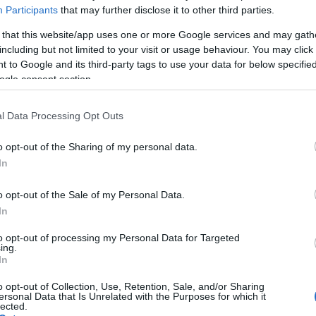
Participants
that may further disclose it to other third parties.
 that this website/app uses one or more Google services and may gath
including but not limited to your visit or usage behaviour. You may click 
 to Google and its third-party tags to use your data for below specifi
ogle consent section.
l Data Processing Opt Outs
o opt-out of the Sharing of my personal data.
In
o opt-out of the Sale of my Personal Data.
In
e:
to opt-out of processing my Personal Data for Targeted
ing.
api/trackback/id/8404424
In
o opt-out of Collection, Use, Retention, Sale, and/or Sharing
ersonal Data that Is Unrelated with the Purposes for which it
lected.
ében felhasználói tartalomnak minősülnek, értük a
szolgáltatás technikai
üzemeltetője semmilyen felelősséget nem vállal, azokat nem