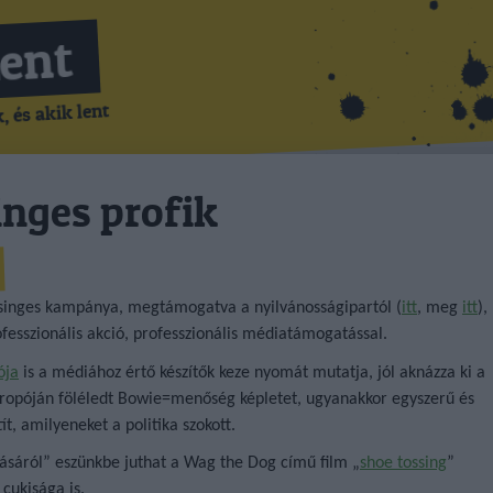
Lent
 és akik lent
inges profik
ásinges kampánya, megtámogatva a nyilvánosságipartól (
itt
, meg
itt
),
ofesszionális akció, professzionális médiatámogatással.
ója
is a médiához értő készítők keze nyomát mutatja, jól aknázza ki a
ropóján föléledt Bowie=menőség képletet, ugyanakkor egyszerű és
t, amilyeneket a politika szokott.
ásáról” eszünkbe juthat a Wag the Dog című film „
shoe tossing
”
cukisága is.