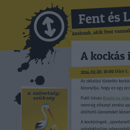
Fent és 
azoknak, akik fent vannak,
A kockás 
Döry L.
2016.02.20. 10:00
Az oktatási tüntetés kock
bizonyítja, hogy ez egy pr
Pukli István
Bowie-es vide
nemrég elhunyt zenész ap
átélhető üzeneteket közvetí
A kockásingek „spontaneit
spindoktorilag odagondolt 