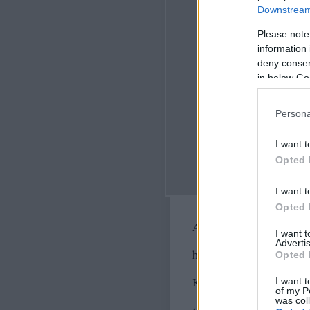
Downstream 
Please note
information 
deny consent
in below Go
Persona
I want t
Opted 
I want t
Opted 
A bejegyzés trackback cím
I want 
Advertis
https://fenteslent.blog.hu/
Opted 
Kommentek:
I want t
of my P
was col
A hozzászólások a
vonatkozó jogszabályok
értelm