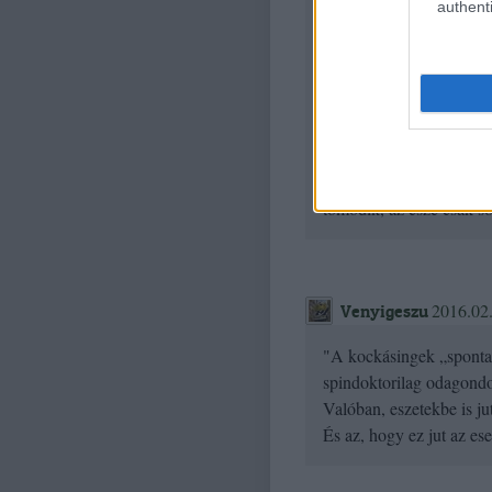
authenti
3.Profi médiaarcok
4.Profi ármányok
5.Profi ellenérdekek
Holott:
Az egész az értelmes, át
levélre méltóztattak vol
autokráciában. Elvesződi
tömődik, az esze csak so
2016.02.
Venyigeszu
"A kockásingek „spontan
spindoktorilag odagondol
Valóban, eszetekbe is ju
És az, hogy ez jut az ese