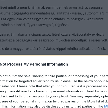
ései mintha nem kínálnának semmit ennek orvoslására, csupán a
légiumait (igazgatói mindenhatóság) állítatnák vissza, „autonómia”cí
 az egyik oka volt az egyenlőtlen oktatási minőségnek. Az elitként
 mindent: tanárt, "gyerekanyagot", fejpénzt.
zegregálni akarta a cigányságot, létrehozta a középosztály exkluzív
 azért ez a pedagóguskar és korábbi működési modelljük is részes volt
nek, de a magyar oktatásról távlatos képpel mintha adósak lennének.
Not Process My Personal Information
ing
kon is!
to opt-out of the sale, sharing to third parties, or processing of your per
formation for targeted advertising by us, please use the below opt-out s
r selection. Please note that after your opt-out request is processed y
Tetszik
0
eing interest-based ads based on personal information utilized by us or
disclosed to third parties prior to your opt-out. You may separately opt-
losure of your personal information by third parties on the IAB’s list of
. This information may also be disclosed by us to third parties on the
IA