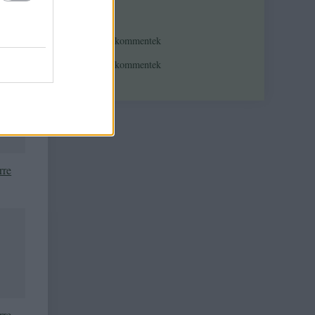
Feedek
RSS 2.0
bejegyzések
,
kommentek
Atom
bejegyzések
,
kommentek
z
ája
rre
rre