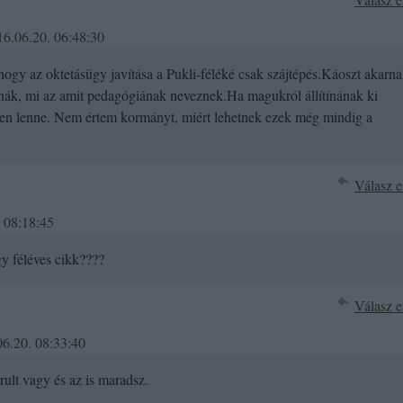
16.06.20. 06:48:30
hogy az oktetásügy javítása a Pukli-féléké csak szájtépés.Káoszt akarn
udnák, mi az amit pedagógiának neveznek.Ha magukról állítínának ki
elen lenne. Nem értem kormányt, miért lehetnek ezek még mindig a
Válasz e
 08:18:45
gy féléves cikk????
Válasz e
6.20. 08:33:40
ult vagy és az is maradsz.