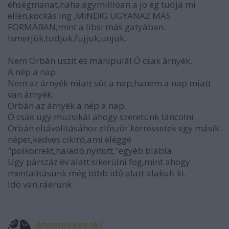
éhségmanat,haha,egymillioan a jo ég tudja mi
ellen,kockás ing ,MINDIG UGYANAZ MÁS
FORMÁBAN,mint a libsi más gatyában.
Ismerjük,tudjuk,fujjuk,unjuk.
Nem Orbán uszit és manipulál.Ö csak árnyék.
A nép a nap.
Nem az árnyék miatt süt a nap,hanem a nap miatt
van árnyék.
Orbán az árnyék a nép a nap.
Ö csak ugy muzsikál ahogy szeretünk táncolni.
Orbán eltávolitásához először kerressetek egy másik
népet,kedves cikiró,ami eléggé
"polkorrekt,haladó,nyitott,"egyéb blabla.
Ugy párszáz év alatt sikerülni fog,mint ahogy
mentalitásunk még több idő alatt alakult ki.
Idö van,ráérünk.
énnemvagyok?