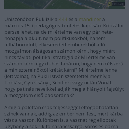
Uniszónóban Puklizik a
444
és a
mandiner
a
március 15-i pedagógus-tüntetés kapcsán. Kritizálni
persze lehet, na de mi értelme van egy pár hete-
hónapja alakult, nem politikusokból, hanem
felháborodott, elkeseredett emberekből álló
mozgalmon álságosan számon kérni, hogy miért
nincs távlati politikai stratégiája? Mi értelme van
számon kérni egy dühös tanáron, hogy nem célszerű
a miniszterelnöktől krétát kérni? Mi értelme lenne
(lett volna), ha Pukli István szeretettel meghívja
Tóbiást, Gyurcsányt, Schiffert vagy netán Vonát,
hogy patinás neveikkel adják meg a hiányolt fajsúlyt
a mozgalom első padsorának?
Amíg a palettán csak teljességgel elfogadhatatlan
színek vannak, addig az ember nem fest, mert kárba
vész a vászon. Különben is, a vásznat rég ellopták
úgyhogy a sok rikító narancssárga, vörös és barna