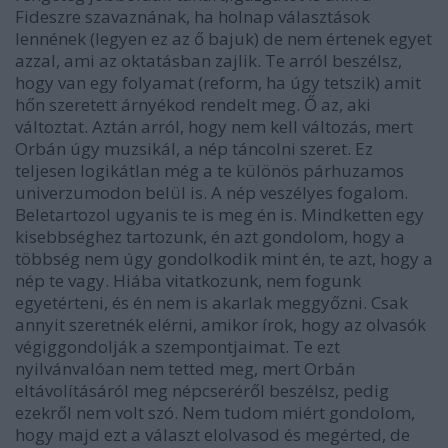
Fideszre szavaznának, ha holnap választások
lennének (legyen ez az ő bajuk) de nem értenek egyet
azzal, ami az oktatásban zajlik. Te arról beszélsz,
hogy van egy folyamat (reform, ha úgy tetszik) amit
hőn szeretett árnyékod rendelt meg. Ő az, aki
változtat. Aztán arról, hogy nem kell változás, mert
Orbán úgy muzsikál, a nép táncolni szeret. Ez
teljesen logikátlan még a te különös párhuzamos
univerzumodon belül is. A nép veszélyes fogalom.
Beletartozol ugyanis te is meg én is. Mindketten egy
kisebbséghez tartozunk, én azt gondolom, hogy a
többség nem úgy gondolkodik mint én, te azt, hogy a
nép te vagy. Hiába vitatkozunk, nem fogunk
egyetérteni, és én nem is akarlak meggyőzni. Csak
annyit szeretnék elérni, amikor írok, hogy az olvasók
végiggondolják a szempontjaimat. Te ezt
nyilvánvalóan nem tetted meg, mert Orbán
eltávolításáról meg népcseréről beszélsz, pedig
ezekről nem volt szó. Nem tudom miért gondolom,
hogy majd ezt a választ elolvasod és megérted, de