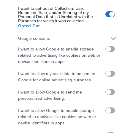
I want to opt-out of Collection, Use,
2015 legszebb magyar bölcsességei és
Retention, Sale, and/or Sharing of my
szólásai
Personal Data that Is Unrelated with the
Purposes for which it was collected.
Opted Out
Google consents
Párizs: embertelen düh
I want to allow Google to enable storage
related to advertising like cookies on web or
device identifiers in apps.
I want to allow my user data to be sent to
A bevándorlás és a magyar nyilvánosság
Google for online advertising purposes.
I want to allow Google to send me
personalized advertising.
Szólj hozzá!
I want to allow Google to enable storage
related to analytics like cookies on web or
A hozzászóláshoz be kell lépned!
device identifiers in apps.