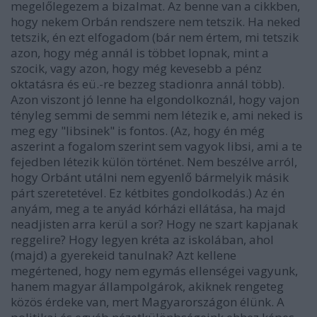
megelőlegezem a bizalmat. Az benne van a cikkben,
hogy nekem Orbán rendszere nem tetszik. Ha neked
tetszik, én ezt elfogadom (bár nem értem, mi tetszik
azon, hogy még annál is többet lopnak, mint a
szocik, vagy azon, hogy még kevesebb a pénz
oktatásra és eü.-re bezzeg stadionra annál több).
Azon viszont jó lenne ha elgondolkoznál, hogy vajon
tényleg semmi de semmi nem létezik e, ami neked is
meg egy "libsinek" is fontos. (Az, hogy én még
aszerint a fogalom szerint sem vagyok libsi, ami a te
fejedben létezik külön történet. Nem beszélve arról,
hogy Orbánt utálni nem egyenlő bármelyik másik
párt szeretetével. Ez kétbites gondolkodás.) Az én
anyám, meg a te anyád kórházi ellátása, ha majd
neadjisten arra kerül a sor? Hogy ne szart kapjanak
reggelire? Hogy legyen kréta az iskolában, ahol
(majd) a gyerekeid tanulnak? Azt kellene
megértened, hogy nem egymás ellenségei vagyunk,
hanem magyar állampolgárok, akiknek rengeteg
közös érdeke van, mert Magyarországon élünk. A