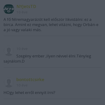
NYJetsTD
10 éve
A fő félremagyarázót kell először likvidálni: ez a
birca. Amint ez megvan, lehet vitázni, hogy Orbán-e
a jó vagy valaki más.
10 éve
Szegény ember ,ilyen névvel élni.Tényleg
sajnálom.D
bontottcsirke
10 éve
HOgy lehet erről ennyit írni?