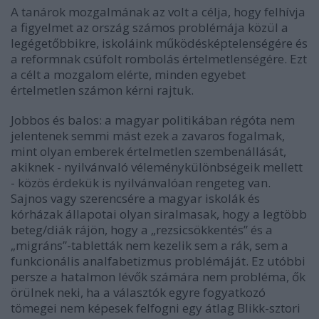
A tanárok mozgalmának az volt a célja, hogy felhívja
a figyelmet az ország számos problémája közül a
legégetőbbikre, iskoláink működésképtelenségére és
a reformnak csúfolt rombolás értelmetlenségére. Ezt
a célt a mozgalom elérte, minden egyebet
értelmetlen számon kérni rajtuk.
Jobbos és balos: a magyar politikában régóta nem
jelentenek semmi mást ezek a zavaros fogalmak,
mint olyan emberek értelmetlen szembenállását,
akiknek - nyilvánvaló véleménykülönbségeik mellett
- közös érdekük is nyilvánvalóan rengeteg van.
Sajnos vagy szerencsére a magyar iskolák és
kórházak állapotai olyan siralmasak, hogy a legtöbb
beteg/diák rájön, hogy a „rezsicsökkentés” és a
„migráns”-tabletták nem kezelik sem a rák, sem a
funkcionális analfabetizmus problémáját. Ez utóbbi
persze a hatalmon lévők számára nem probléma, ők
örülnek neki, ha a választók egyre fogyatkozó
tömegei nem képesek felfogni egy átlag Blikk-sztori