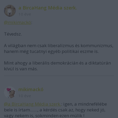
a BircaHang Média szerk.
10 éve
@mikimackó
:
Tévedsz.
A világban nem csak liberalizmus és kommunizmus,
hanem még tucatnyi egyéb politikai eszme is.
Mint ahogy a liberális demokrácián és a diktatúrán
kívül is van más.
mikimackó
10 éve
@a BircaHang Média szerk.
: igen, a mindnefélébe
bele is írtam......., a kérdés csak az, hogy neked jó,
vagy nekem is, sokminden ezen múlik !