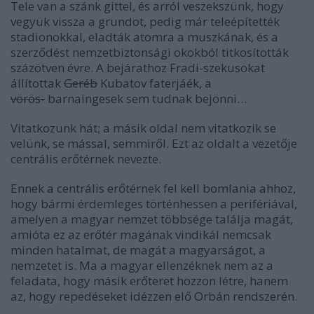
Tele van a szánk gittel, és arról veszekszünk, hogy
vegyük vissza a grundot, pedig már teleépítették
stadionokkal, eladták atomra a muszkának, és a
szerződést nemzetbiztonsági okokból titkosították
százötven évre. A bejárathoz Fradi-szekusokat
állítottak
Geréb
Kubatov faterjáék, a
vörös-
barnaingesek sem tudnak bejönni…
Vitatkozunk hát; a másik oldal nem vitatkozik se
velünk, se mással, semmiről. Ezt az oldalt a vezetője
centrális erőtérnek
nevezte.
Ennek a centrális erőtérnek fel kell bomlania ahhoz,
hogy bármi érdemleges történhessen a perifériával,
amelyen a magyar nemzet többsége találja magát,
amióta ez az erőtér magának vindikál nemcsak
minden hatalmat, de magát a magyarságot, a
nemzetet
is. Ma a magyar ellenzéknek nem az a
feladata, hogy másik erőteret hozzon létre, hanem
az, hogy repedéseket idézzen elő Orbán rendszerén.