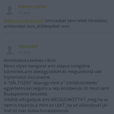
Fekete péter
10 éve
@BircaHang Média
: izmusokat nem lehet likvidálni,
embereket sem, élőlényeket sem.
népoldali
10 éve
Álmotokban,kedves cikiró.
Nincs olyan hangulat ami alapul szolgálna
bárminek,ami abeágyzódott és megszokottá vált
foylamatot visszavetné.
A "VÁLTOZÁS" éppugy mint a" sztrájk,tüntetés"
egyértelmüen negativ a nép körében,és itt most nem
Budapeströl beszélek.
Inkább elfogadjuk ami MEGSZOKOTTAT ,még ha az
nem is olyan jo,a mint az UJAT ,ha az változással jár.
Volt itt már bohocforradalom és