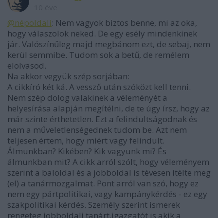
10 éve
@népoldali
: Nem vagyok biztos benne, mi az oka,
hogy válaszolok neked. De egy esély mindenkinek
jár. Valószínűleg majd megbánom ezt, de sebaj, nem
kerül semmibe. Tudom sok a betű, de remélem
elolvasod.
Na akkor vegyük szép sorjában:
A cikkíró két ká. A vessző után szóközt kell tenni.
Nem szép dolog valakinek a véleményét a
helyesírása alapján megítélni, de te úgy írsz, hogy az
már szinte érthetetlen. Ezt a felindultságodnak és
nem a műveletlenségednek tudom be. Azt nem
teljesen értem, hogy miért vagy felindult.
Álmunkban? Kikében? Kik vagyunk mi? És
álmunkban mit? A cikk arról szólt, hogy véleményem
szerint a baloldal és a jobboldal is tévesen ítélte meg
(el) a tanármozgalmat. Pont arról van szó, hogy ez
nem egy pártpolitikai, vagy kampánykérdés - ez egy
szakpolitikai kérdés. Személy szerint ismerek
rengeteg jobboldali tanárt,igazgatót is akik a