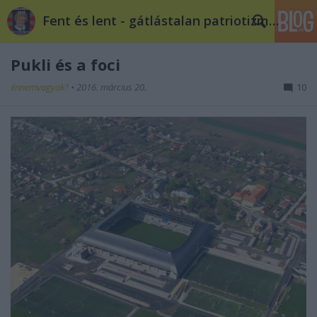
Fent és lent - gátlástalan patriotizmus
Pukli és a foci
énnemvagyok?
•
2016. március 20.
10