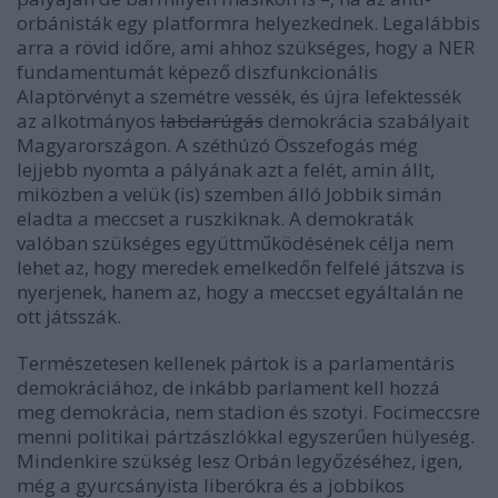
orbánisták egy platformra helyezkednek. Legalábbis
arra a rövid időre, ami ahhoz szükséges, hogy a NER
fundamentumát képező diszfunkcionális
Alaptörvényt a szemétre vessék, és újra lefektessék
az alkotmányos
labdarúgás
demokrácia szabályait
Magyarországon. A széthúzó Összefogás még
lejjebb nyomta a pályának azt a felét, amin állt,
miközben a velük (is) szemben álló Jobbik simán
eladta a meccset a ruszkiknak. A demokraták
valóban szükséges együttműködésének célja nem
lehet az, hogy meredek emelkedőn felfelé játszva is
nyerjenek, hanem az, hogy a meccset egyáltalán ne
ott játsszák.
Természetesen kellenek pártok is a parlamentáris
demokráciához, de inkább parlament kell hozzá
meg demokrácia, nem stadion és szotyi. Focimeccsre
menni politikai pártzászlókkal egyszerűen hülyeség.
Mindenkire szükség lesz Orbán legyőzéséhez, igen,
még a gyurcsányista liberókra és a jobbikos