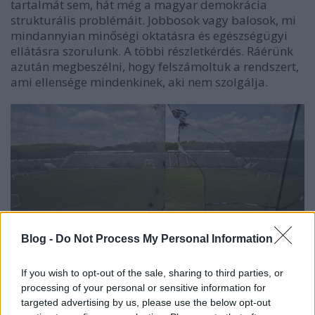
tartalmát sem, hát még a magyar demokrácia
strukturális problémáit. Jobbosok vagy balosok, mi
mindannyian minőségi oktatásra és egészségügyi
ellátásra szorulunk. A többi részletkérdés. Ráérünk
azután megbeszélni, hogy felszámoltuk a rendszert,
ami ellensége mindenkinek, aki nem szolgálja.
Blog -
Do Not Process My Personal Information
If you wish to opt-out of the sale, sharing to third parties, or
processing of your personal or sensitive information for
targeted advertising by us, please use the below opt-out