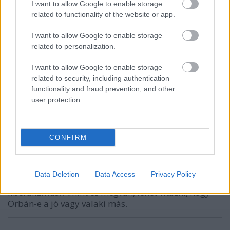
I want to allow Google to enable storage
related to functionality of the website or app.
I want to allow Google to enable storage
related to personalization.
I want to allow Google to enable storage
related to security, including authentication
VAGY
functionality and fraud prevention, and other
user protection.
CONFIRM
BircaHang Média
10 éve
Data Deletion
Data Access
Privacy Policy
A fő ellenséget kell először likvidálni: ez a
liberalizmus. Amint ez megvan, lehet vitázni, hogy
Orbán-e a jó vagy valaki más.