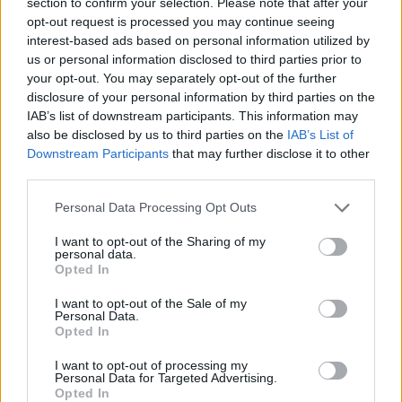
section to confirm your selection. Please note that after your
opt-out request is processed you may continue seeing
interest-based ads based on personal information utilized by
us or personal information disclosed to third parties prior to
Címkék:
orbán
fidesz
pukli
vona
pedagógus
lent
schiffer
fent
your opt-out. You may separately opt-out of the further
mandiner
kockás ing
444
disclosure of your personal information by third parties on the
IAB’s list of downstream participants. This information may
also be disclosed by us to third parties on the
IAB’s List of
Downstream Participants
that may further disclose it to other
third parties.
Ajánlott bejegyzések:
Please note that this website/app uses one or more Google
Personal Data Processing Opt Outs
services and may gather and store information including but
not limited to your visit or usage behaviour. You may click to
I want to opt-out of the Sharing of my
Osztálypolitika és identitáspolitika
personal data.
grant or deny consent to Google and its third-party tags to
Opted In
use your data for below specified purposes in below Google
consent section.
I want to opt-out of the Sale of my
Personal Data.
Opted In
A világ 13. legmenőbb dolga lett az
Airbnb miatt kiszorulni az albérletünkből
I want to opt-out of processing my
Personal Data for Targeted Advertising.
Opted In