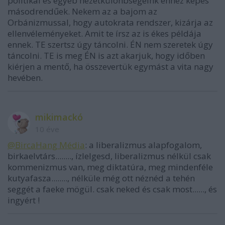
politikai és egyéb nézetkülönbségeink ehhez képes
másodrendűek. Nekem az a bajom az
Orbánizmussal, hogy autokrata rendszer, kizárja az
ellenvéleményeket. Amit te írsz az is ékes példája
ennek. TE szertsz úgy táncolni. ÉN nem szeretek úgy
táncolni. TE is meg ÉN is azt akarjuk, hogy időben
kiérjen a mentő, ha összevertük egymást a vita nagy
hevében.
mikimackó
10 éve
@BircaHang Média
: a liberalizmus alapfogalom,
birkaelvtárs........, ízlelgesd, liberalizmus nélkül csak
kommenizmus van, meg diktatúra, meg mindenféle
kutyafasza........, nélküle még ott néznéd a tehén
seggét a faeke mögül. csak neked és csak most......, és
ingyért !