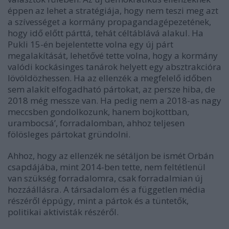
éppen az lehet a stratégiája, hogy nem teszi meg azt
a szívességet a kormány propagandagépezetének,
hogy idő előtt párttá, tehát céltáblává alakul. Ha
Pukli 15-én bejelentette volna egy új párt
megalakítását, lehetővé tette volna, hogy a kormány
valódi kockásinges tanárok helyett egy absztrakcióra
lövöldözhessen. Ha az ellenzék a megfelelő időben
sem alakít elfogadható pártokat, az persze hiba, de
2018 még messze van. Ha pedig nem a 2018-as nagy
meccsben gondolkozunk, hanem bojkottban,
urambocsá’, forradalomban, ahhoz teljesen
fölösleges pártokat gründolni.
Ahhoz, hogy az ellenzék ne sétáljon be ismét Orbán
csapdájába, mint 2014-ben tette, nem feltétlenül
van szükség forradalomra, csak forradalmian új
hozzáállásra. A társadalom és a független média
részéről éppúgy, mint a pártok és a tüntetők,
politikai aktivisták részéről.