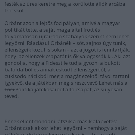
festék az üres keretre meg a körülötte állók arcába
fröcsköl.
Orbánt azon a lejtős focipályán, amivé a magyar
politikát tette, a saját maga által írott és
folyamatosan újraíródó szabályok szerint nem lehet
legyőzni. Ráadásul Orbánék – sőt, sajnos úgy tűnik,
ellenségeik közül is sokan – azt a jogot is fenntartják,
hogy az ellenzék csapatát is ők válogassák ki. Aki azt
gondolja, hogy a Fideszt le tudja győzni a bukott
baloldalból és annak esküdt ellenségeiből, a
cukisodó nácikból meg a magát ezektől távol tartani
igyekvő, de a játékban mégis részt vevő Lehet más a
Foci
Politika játékosaiból álló csapat, az súlyosan
téved.
Ennek ellentmondani látszik a másik alapvetés:
Orbánt
csak akkor
lehet legyőzni – nemhogy a saját
pályáján de bármilyen másikon is –, ha az anti-