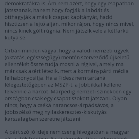
demokratákra is. Ám nem azért, hogy egy csapatban
játsszanak, hanem hogy fogják a labdát és
otthagyják a másik csapat kapitányát, hadd
hisztizzen a lejtő alján, mikor rájön, hogy nincs mivel,
nincs kinek gólt rúgnia. Nem játszik vele a kétfarkú
kutya se.
Orbán minden vágya, hogy a valódi nemzeti ügyek
(oktatás, egészségügy) mentén szerveződő újkeletű
ellenzékét össze tudja mosni a régivel, amely ma
már csak azért létezik, mert a kormánypárti média
felhabonyosítja. Ha a Fidesz nem tartaná
lélegeztetőgépen az MSZP-t, a Jobbikkal kellene
felvennie a harcot. Márpedig nemzeti színekben egy
országban csak egy csapat szokott játszani. Olyan
nincs, hogy a cséká narancsos-árpádsávos, a
jobbszélső meg nyilaskeresztes-kiskutyás
karszalagban szeretne játszani.
A
párt
szó jó ideje nem cseng hívogatóan a magyar
választók fülében. Az új demokratikus ellenzéknek