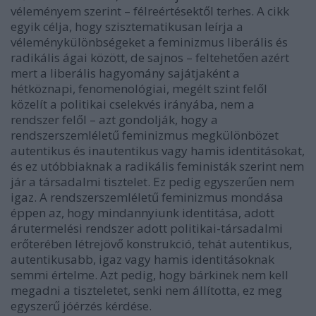
véleményem szerint – félreértésektől terhes. A cikk
egyik célja, hogy szisztematikusan leírja a
véleménykülönbségeket a feminizmus liberális és
radikális ágai között, de sajnos – feltehetően azért
mert a liberális hagyomány sajátjaként a
hétköznapi, fenomenológiai, megélt szint felől
közelít a politikai cselekvés irányába, nem a
rendszer felől – azt gondolják, hogy a
rendszerszemléletű feminizmus megkülönbözet
autentikus és inautentikus vagy hamis identitásokat,
és ez utóbbiaknak a radikális feministák szerint nem
jár a társadalmi tisztelet. Ez pedig egyszerűen nem
igaz. A rendszerszemléletű feminizmus mondása
éppen az, hogy mindannyiunk identitása, adott
árutermelési rendszer adott politikai-társadalmi
erőterében létrejövő konstrukció, tehát autentikus,
autentikusabb, igaz vagy hamis identitásoknak
semmi értelme. Azt pedig, hogy bárkinek nem kell
megadni a tiszteletet, senki nem állította, ez meg
egyszerű jóérzés kérdése.