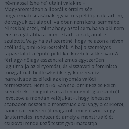
névmással (she-he) utalni valakire –
Magyarországon a liberális értelmiség
öngyarmatosításának egy vicces példájának tartom,
de vegyük ezt alapul. Valóban nem kerül semmibe.
Nincs baj ezzel, mint ahogy azzal sem, ha valaki nem
érzi magát abba a nembe tartozónak, amibe
született. Vagy ha azt szeretné, hogy ne azon a néven
szólítsák, amire keresztelték. A baj a személyes
tapasztalatra épülő politikai követelésekkel van. A
férfiagy-nőiagy esszencializmus egyszerűen
legitimálja az elnyomást, és visszaveti a feminista
mozgalmat, beilleszkedik egy konzervatív
narratívába és elfedi az elnyomás valódi
természetét. Nem arról van szó, amit Réz és Reich
kiemelnek – megint csak a fenomenológiai szintről
levezetve a mondanivalójukat –, hogy lehessen
szabadon beszélni a menstruációról vagy a csiklóról,
hanem a rendszerről magáról, ami először is egy
árutermelési rendszer és amely a menstruáló és
csiklóval rendelkező testet gyarmatosítja.