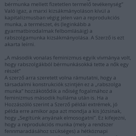
bérmunka mellett fizetetlen termelő tevékenység”
Való igaz, a marxi kizsákmányoláson kívül a
kapitalizmusban végig jelen van a reprodukciós
munka, a természet, és (leginkább a
gyarmatbirodalmak felbomlásáig) a
rabszolgamunka kizsákmányolása. A Szerző is ezt
akarta leírni.
„A második vonalas feminizmus egyik vívmánya volt,
hogy rabszolgákból bérmunkásokká tette a nők egy
részét”
A szerző arra szeretett volna rámutatni, hogy a
társadalmi konstrukciók szintjén ez a „rabszolga
munka” hozzákötődik a nőiség fogalmához a
feminizmus második hulláma után is. Ha a
Hozzászóló szerint a Szerző példái extrémek, jó
példa erre amikor apa azt mondja a kis Józsinak,
hogy „Segítünk anyának elmosogatni”. Ez kifejezni,
hogy a reprodukciós munka (mely a rendszer
fennmaradásához szükséges) a hétköznapi