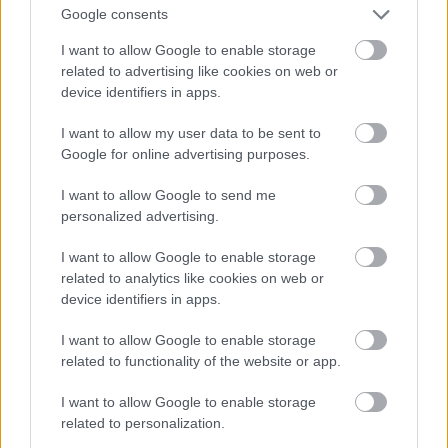
rámutat, hogy nőnek lenni a kapitalizmusban nem
Google consents
elsősorban petefészek kérdése (az ültetvényen
I want to allow Google to enable storage
dolgozó férfi rabszolgának is több köze volt a
related to advertising like cookies on web or
kapitalizmusba "kódolt" nőfogalomhoz, mint pl.
device identifiers in apps.
Hillary Clintonnak).
I want to allow my user data to be sent to
"a feminista mozgalom ebből a nézőpontból a
Google for online advertising purposes.
reprodukcióra képes női test felszabadítására
irányuló mozgalom"
I want to allow Google to send me
personalized advertising.
Hogy milyen képességeket tulajdonít valaki egy
testnek, az politikai döntés. A női test pl. nem csak
I want to allow Google to enable storage
"reprodukcióra képes," de a reprodukció
related to analytics like cookies on web or
megtagadására is. Ennek említése nélkül kicsit
device identifiers in apps.
ijesztő a konklúzió:
I want to allow Google to enable storage
"ma a rendszer kelet-európai helyiértékén a
related to functionality of the website or app.
mozgalom elsődleges tétje az életmentés, az egyre
I want to allow Google to enable storage
szűkülő strukturális cselekvési térben a
related to personalization.
reprodukcióra képes test védelme a konkrét fizikai