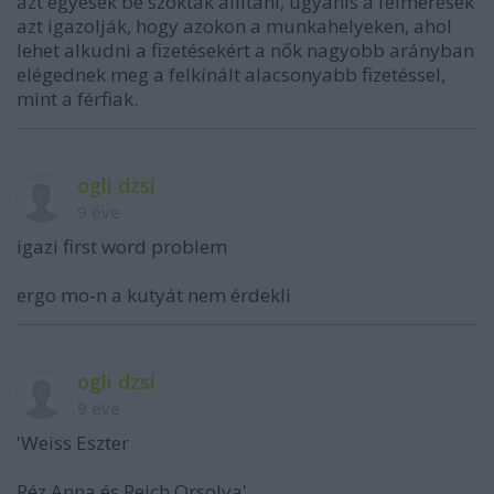
azt egyesek be szokták állítani, ugyanis a felmérések
azt igazolják, hogy azokon a munkahelyeken, ahol
lehet alkudni a fizetésekért a nők nagyobb arányban
elégednek meg a felkínált alacsonyabb fizetéssel,
mint a férfiak.
ogli dzsí
9 éve
igazi first word problem
ergo mo-n a kutyát nem érdekli
ogli dzsí
9 éve
'Weiss Eszter
Réz Anna és Reich Orsolya'