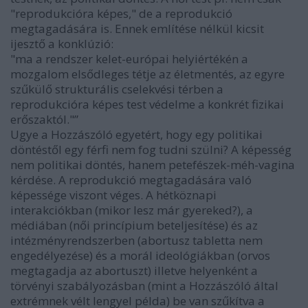
"reprodukcióra képes," de a reprodukció
megtagadására is. Ennek említése nélkül kicsit
ijesztő a konklúzió:
"ma a rendszer kelet-európai helyiértékén a
mozgalom elsődleges tétje az életmentés, az egyre
szűkülő strukturális cselekvési térben a
reprodukcióra képes test védelme a konkrét fizikai
erőszaktól."”
Ugye a Hozzászóló egyetért, hogy egy politikai
döntéstől egy férfi nem fog tudni szülni? A képesség
nem politikai döntés, hanem petefészek-méh-vagina
kérdése. A reprodukció megtagadására való
képessége viszont véges. A hétköznapi
interakciókban (mikor lesz már gyereked?), a
médiában (női princípium beteljesítése) és az
intézményrendszerben (abortusz tabletta nem
engedélyezése) és a morál ideológiákban (orvos
megtagadja az abortuszt) illetve helyenként a
törvényi szabályozásban (mint a Hozzászóló által
extrémnek vélt lengyel példa) be van szűkítva a