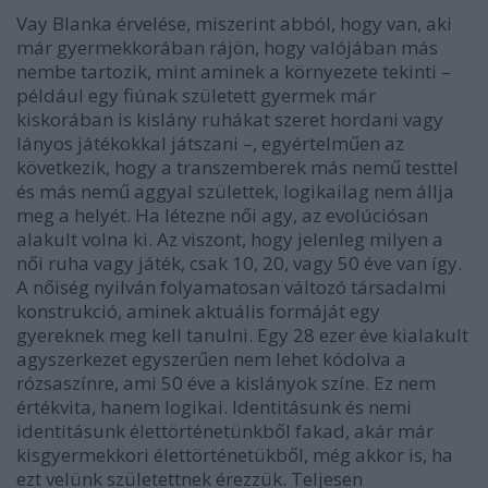
Vay Blanka érvelése, miszerint abból, hogy van, aki
már gyermekkorában rájön, hogy valójában más
nembe tartozik, mint aminek a környezete tekinti –
például egy fiúnak született gyermek már
kiskorában is kislány ruhákat szeret hordani vagy
lányos játékokkal játszani ­–, egyértelműen az
következik, hogy a transzemberek más nemű testtel
és más nemű aggyal születtek, logikailag nem állja
meg a helyét. Ha létezne női agy, az evolúciósan
alakult volna ki. Az viszont, hogy jelenleg milyen a
női ruha vagy játék, csak 10, 20, vagy 50 éve van így.
A nőiség nyilván folyamatosan változó társadalmi
konstrukció, aminek aktuális formáját egy
gyereknek meg kell tanulni. Egy 28 ezer éve kialakult
agyszerkezet egyszerűen nem lehet kódolva a
rózsaszínre, ami 50 éve a kislányok színe. Ez nem
értékvita, hanem logikai. Identitásunk és nemi
identitásunk élettörténetünkből fakad, akár már
kisgyermekkori élettörténetükből, még akkor is, ha
ezt velünk születettnek érezzük. Teljesen