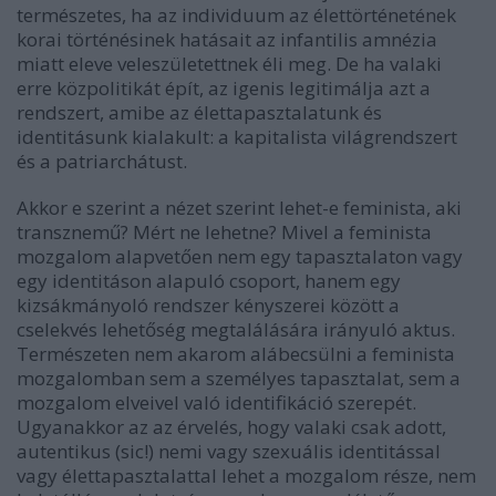
természetes, ha az individuum az élettörténetének
korai történésinek hatásait az infantilis amnézia
miatt eleve veleszületettnek éli meg. De ha valaki
erre közpolitikát épít, az igenis legitimálja azt a
rendszert, amibe az élettapasztalatunk és
identitásunk kialakult: a kapitalista világrendszert
és a patriarchátust.
Akkor e szerint a nézet szerint lehet-e feminista, aki
transznemű? Mért ne lehetne? Mivel a feminista
mozgalom alapvetően nem egy tapasztalaton vagy
egy identitáson alapuló csoport, hanem egy
kizsákmányoló rendszer kényszerei között a
cselekvés lehetőség megtalálására irányuló aktus.
Természeten nem akarom alábecsülni a feminista
mozgalomban sem a személyes tapasztalat, sem a
mozgalom elveivel való identifikáció szerepét.
Ugyanakkor az az érvelés, hogy valaki csak adott,
autentikus (sic!) nemi vagy szexuális identitással
vagy élettapasztalattal lehet a mozgalom része, nem