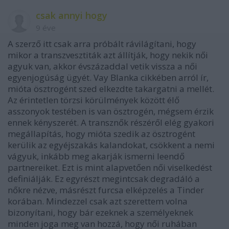
csak annyi hogy
9 éve
A szerző itt csak arra próbált rávilágítani, hogy
mikor a transzvesztiták azt állítják, hogy nekik női
agyuk van, akkor évszázaddal vetik vissza a női
egyenjogúság ügyét. Vay Blanka cikkében arról ír,
mióta ösztrogént szed elkezdte takargatni a mellét.
Az érintetlen törzsi körülmények között élő
asszonyok testében is van ösztrogén, mégsem érzik
ennek kényszerét. A transznők részéről elég gyakori
megállapítás, hogy mióta szedik az ösztrogént
kerülik az egyéjszakás kalandokat, csökkent a nemi
vágyuk, inkább meg akarják ismerni leendő
partnereiket. Ezt is mint alapvetően női viselkedést
definiálják. Ez egyrészt megintcsak degradáló a
nőkre nézve, másrészt furcsa elképzelés a Tinder
korában. Mindezzel csak azt szerettem volna
bizonyítani, hogy bár ezeknek a személyeknek
minden joga meg van hozzá, hogy női ruhában