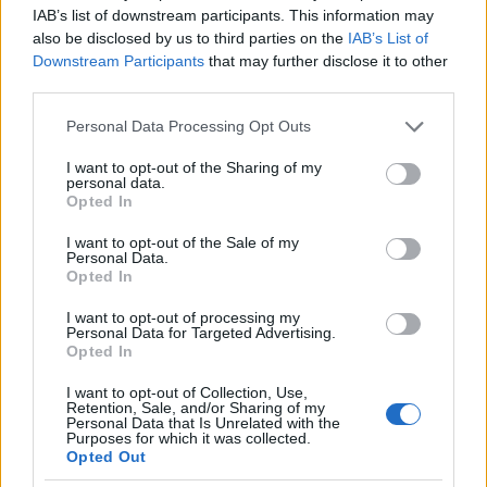
Tamás Nagypál
IAB’s list of downstream participants. This information may
9 éve
also be disclosed by us to third parties on the
IAB’s List of
Downstream Participants
that may further disclose it to other
"A nőiség konstrukciói úgy jönnek létre, hogy a
third parties.
reprodukciós kényszer és a hozzákötött fizetetlen
reprodukciós munkák kódolva vannak belé."
Please note that this website/app uses one or more Google
Personal Data Processing Opt Outs
services and may gather and store information including but
Igen, pont úgy, ahogy pl. a fekete afrikai rabszolgák
not limited to your visit or usage behaviour. You may click to
I want to opt-out of the Sharing of my
personal data.
testébe is "kódolva" volt a fizetetlen munka az
grant or deny consent to Google and its third-party tags to
Opted In
amerikai ültetvényeken, ami az uralkodó osztály és
use your data for below specified purposes in below Google
hatalmi intézményeik felőli kényszert jelenti, nem
consent section.
I want to opt-out of the Sale of my
pedig rendszer általi determinizmust (értsd: a
Personal Data.
Opted In
feketék rossz időben voltak rossz helyen). A
kapitalizmusban kezdetektől fogva létezik a
I want to opt-out of processing my
bérmunka mellett fizetetlen termelő tevékenység, a
Personal Data for Targeted Advertising.
Opted In
neoliberalizmus éppen ennek a kiterjesztéséről szól.
A második vonalas feminizmus egyik vívmánya volt,
I want to opt-out of Collection, Use,
hogy rabszolgákból bérmunkásokká tette a nők egy
Retention, Sale, and/or Sharing of my
Personal Data that Is Unrelated with the
részét, és ennek az emancipatórikus narratívának a
Purposes for which it was collected.
történelmi teleológiáját kérőjelezi meg a
Opted Out
transszexuálisok puszta léte, hiszen világosan