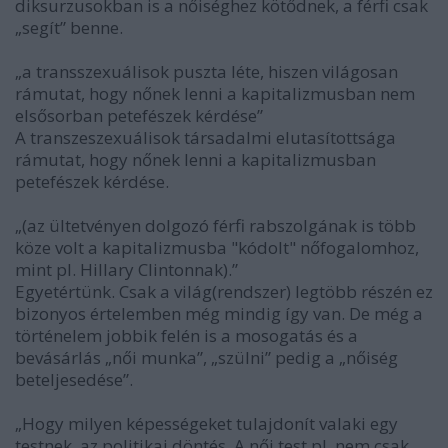
diksurzusokban is a nőiséghez kötődnek, a férfi csak
„segít” benne.
„a transszexuálisok puszta léte, hiszen világosan
rámutat, hogy nőnek lenni a kapitalizmusban nem
elsősorban petefészek kérdése”
A transzeszexuálisok társadalmi elutasítottsága
rámutat, hogy nőnek lenni a kapitalizmusban
petefészek kérdése.
„(az ültetvényen dolgozó férfi rabszolgának is több
köze volt a kapitalizmusba "kódolt" nőfogalomhoz,
mint pl. Hillary Clintonnak).”
Egyetértünk. Csak a világ(rendszer) legtöbb részén ez
bizonyos értelemben még mindig így van. De még a
történelem jobbik felén is a mosogatás és a
bevásárlás „női munka”, „szülni” pedig a „nőiség
beteljesedése”.
„Hogy milyen képességeket tulajdonít valaki egy
testnek, az politikai döntés. A női test pl. nem csak