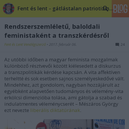
Fent és lent - gátlástalan patriotizmus
Rendszerszemléletű, baloldali
feministaként a transzkérdésről
Fent és Lent Vendégszerző
•
2017. február 06.
24
Az utóbbi időben a magyar feminista mozgalmak
különböző résztvevői között kiélesedett a diskurzus
a transzpolitikák kérdése kapcsán. A vita affektíven
terheltté és sok esetben sajnos személyeskedővé vált.
Mindehhez, azt gondolom, nagyban hozzájárult az
egyébként alapvetően tudományos és vélemény-vita
erkölcsi dimenzióba tolása, ami gátolja a szabad és
indulatmentes véleménycserét –­ Mészáros György
ezt nevezte
liberális diktatúrának
.