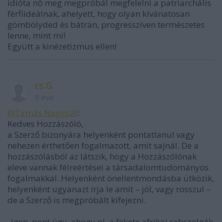
idióta nő meg megpróbál megfelelni a patriarchális
férfiideálnak, ahelyett, hogy olyan kívánatosan
gömbölyded és bátran, progresszíven természetes
lenne, mint mi!
Együtt a kinézetizmus ellen!
cs.G.
9 éve
@Tamás Nagypál
:
Kedves Hozzászóló,
a Szerző bizonyára helyenként pontatlanul vagy
nehezen érthetően fogalmazott, amit sajnál. De a
hozzászólásból az látszik, hogy a Hozzászólónak
eleve vannak félreértései a társadalomtudományos
fogalmakkal. Helyenként önellentmondásba ütközik,
helyenként ugyanazt írja le amit – jól, vagy rosszul –
de a Szerző is megpróbált kifejezni.
„Igen, pont úgy, ahogy pl. a fekete afrikai rabszolgák