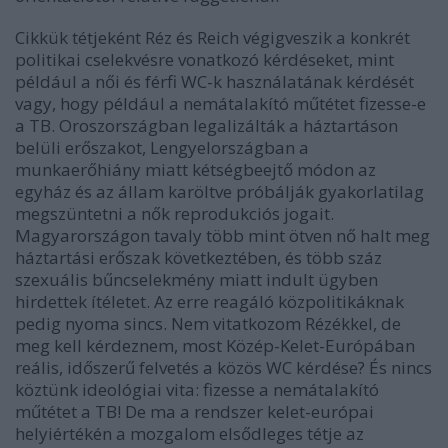
Cikkük tétjeként Réz és Reich végigveszik a konkrét
politikai cselekvésre vonatkozó kérdéseket, mint
például a női és férfi WC-k használatának kérdését
vagy, hogy például a nemátalakító műtétet fizesse-e
a TB. Oroszországban legalizálták a háztartáson
belüli erőszakot, Lengyelországban a
munkaerőhiány miatt kétségbeejtő módon az
egyház és az állam karöltve próbálják gyakorlatilag
megszüntetni a nők reprodukciós jogait.
Magyarországon tavaly több mint ötven nő halt meg
háztartási erőszak következtében, és több száz
szexuális bűncselekmény miatt indult ügyben
hirdettek ítéletet. Az erre reagáló közpolitikáknak
pedig nyoma sincs. Nem vitatkozom Rézékkel, de
meg kell kérdeznem, most Közép-Kelet-Európában
reális, időszerű felvetés a közös WC kérdése? És nincs
köztünk ideológiai vita: fizesse a nemátalakító
műtétet a TB! De ma a rendszer kelet-európai
helyiértékén a mozgalom elsődleges tétje az