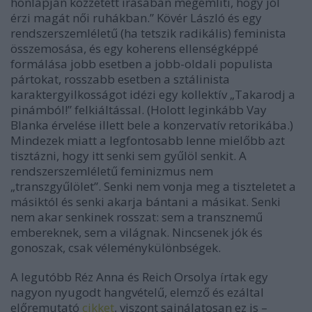
honlapján közzétett írásában megemlíti, hogy jól
érzi magát női ruhákban.” Kövér László és egy
rendszerszemléletű (ha tetszik radikális) feminista
összemosása, és egy koherens ellenségképpé
formálása jobb esetben a jobb-oldali populista
pártokat, rosszabb esetben a sztálinista
karaktergyilkosságot idézi egy kollektív „Takarodj a
pinámból!” felkiáltással. (Holott leginkább Vay
Blanka érvelése illett bele a konzervatív retorikába.)
Mindezek miatt a legfontosabb lenne mielőbb azt
tisztázni, hogy itt senki sem gyűlöl senkit. A
rendszerszemléletű feminizmus nem
„transzgyűlölet”. Senki nem vonja meg a tiszteletet a
másiktól és senki akarja bántani a másikat. Senki
nem akar senkinek rosszat: sem a transznemű
embereknek, sem a világnak. Nincsenek jók és
gonoszak, csak véleménykülönbségek.
A legutóbb Réz Anna és Reich Orsolya írtak egy
nagyon nyugodt hangvételű, elemző és ezáltal
előremutató
cikket
, viszont sajnálatosan ez is –