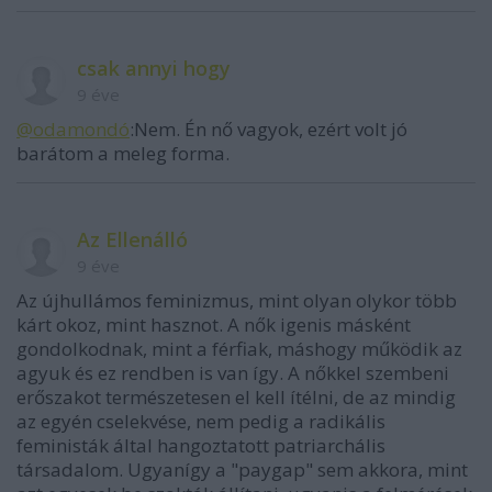
csak annyi hogy
9 éve
@odamondó
:Nem. Én nő vagyok, ezért volt jó
barátom a meleg forma.
Az Ellenálló
9 éve
Az újhullámos feminizmus, mint olyan olykor több
kárt okoz, mint hasznot. A nők igenis másként
gondolkodnak, mint a férfiak, máshogy működik az
agyuk és ez rendben is van így. A nőkkel szembeni
erőszakot természetesen el kell ítélni, de az mindig
az egyén cselekvése, nem pedig a radikális
feministák által hangoztatott patriarchális
társadalom. Ugyanígy a "paygap" sem akkora, mint