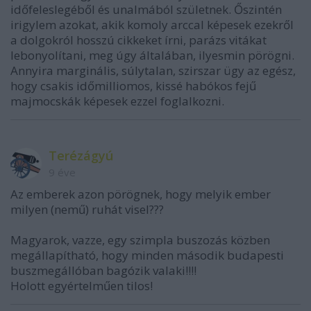
időfeleslegéből és unalmából születnek. Őszintén
irigylem azokat, akik komoly arccal képesek ezekről
a dolgokról hosszú cikkeket írni, parázs vitákat
lebonyolítani, meg úgy általában, ilyesmin pörögni.
Annyira marginális, súlytalan, szirszar ügy az egész,
hogy csakis időmilliomos, kissé habókos fejű
majmocskák képesek ezzel foglalkozni.
Terézágyú
9 éve
Az emberek azon pörögnek, hogy melyik ember
milyen (nemű) ruhát visel???
Magyarok, vazze, egy szimpla buszozás közben
megállapítható, hogy minden második budapesti
buszmegállóban bagózik valaki!!!!
Holott egyértelműen tilos!