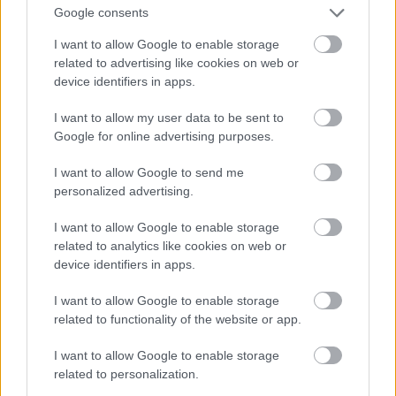
rámutat, hogy nőnek lenni a kapitalizmusban nem
Google consents
elsősorban petefészek kérdése (az ültetvényen
I want to allow Google to enable storage
dolgozó férfi rabszolgának is több köze volt a
related to advertising like cookies on web or
kapitalizmusba "kódolt" nőfogalomhoz, mint pl.
device identifiers in apps.
Hillary Clintonnak).
I want to allow my user data to be sent to
"a feminista mozgalom ebből a nézőpontból a
Google for online advertising purposes.
reprodukcióra képes női test felszabadítására
irányuló mozgalom"
I want to allow Google to send me
personalized advertising.
Hogy milyen képességeket tulajdonít valaki egy
testnek, az politikai döntés. A női test pl. nem csak
I want to allow Google to enable storage
"reprodukcióra képes," de a reprodukció
related to analytics like cookies on web or
megtagadására is. Ennek említése nélkül kicsit
device identifiers in apps.
ijesztő a konklúzió:
I want to allow Google to enable storage
"ma a rendszer kelet-európai helyiértékén a
related to functionality of the website or app.
mozgalom elsődleges tétje az életmentés, az egyre
I want to allow Google to enable storage
szűkülő strukturális cselekvési térben a
related to personalization.
reprodukcióra képes test védelme a konkrét fizikai