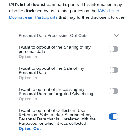
Tamás Nagypál
IAB’s list of downstream participants. This information may
9 éve
also be disclosed by us to third parties on the
IAB’s List of
Downstream Participants
that may further disclose it to other
"A nőiség konstrukciói úgy jönnek létre, hogy a
third parties.
reprodukciós kényszer és a hozzákötött fizetetlen
reprodukciós munkák kódolva vannak belé."
Please note that this website/app uses one or more Google
Personal Data Processing Opt Outs
services and may gather and store information including but
Igen, pont úgy, ahogy pl. a fekete afrikai rabszolgák
not limited to your visit or usage behaviour. You may click to
I want to opt-out of the Sharing of my
personal data.
testébe is "kódolva" volt a fizetetlen munka az
grant or deny consent to Google and its third-party tags to
Opted In
amerikai ültetvényeken, ami az uralkodó osztály és
use your data for below specified purposes in below Google
hatalmi intézményeik felőli kényszert jelenti, nem
consent section.
I want to opt-out of the Sale of my
pedig rendszer általi determinizmust (értsd: a
Personal Data.
Opted In
feketék rossz időben voltak rossz helyen). A
kapitalizmusban kezdetektől fogva létezik a
I want to opt-out of processing my
bérmunka mellett fizetetlen termelő tevékenység, a
Personal Data for Targeted Advertising.
Opted In
neoliberalizmus éppen ennek a kiterjesztéséről szól.
A második vonalas feminizmus egyik vívmánya volt,
I want to opt-out of Collection, Use,
hogy rabszolgákból bérmunkásokká tette a nők egy
Retention, Sale, and/or Sharing of my
Personal Data that Is Unrelated with the
részét, és ennek az emancipatórikus narratívának a
Purposes for which it was collected.
történelmi teleológiáját kérőjelezi meg a
Opted Out
transszexuálisok puszta léte, hiszen világosan