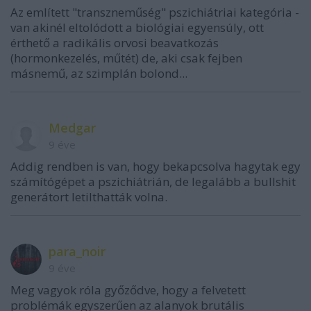
Az említett "transzneműség" pszichiátriai kategória -
van akinél eltolódott a biológiai egyensúly, ott
érthető a radikális orvosi beavatkozás
(hormonkezelés, műtét) de, aki csak fejben
másnemű, az szimplán bolond...
Medgar
9 éve
Addig rendben is van, hogy bekapcsolva hagytak egy
számítógépet a pszichiátrián, de legalább a bullshit
generátort letilthatták volna.
para_noir
9 éve
Meg vagyok róla győződve, hogy a felvetett
problémák egyszerűen az alanyok brutális