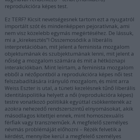
reprodukcióra képes test.
Ez TERF? Kicsit nevetségesnek tartom ezt a nyugatról
importált szót és mindenképpen pejoratívnak, ami
nem visz közelebb egymás megértéséhez. De lássuk,
mi a „kirekesztés”! Összemosódik a liberális
interpretációban, mit jelent a feminista mozgalom
objektumának és szubjektumának lenni, mit jelent a
nőiség a mozgalom számára és mit a hétköznapi
interakciókban. Mint leírtam, a feminista mozgalom
ebből a nézőpontból a reprodukcióra képes női test
felszabadítására irányuló mozgalom, és mint arra
Weiss Eszter is utal, a tüneti kezelésnek tűnő liberális
identitáspolitika helyett a női (reprodukcióra képes)
testre vonatkozó politikák egyúttal csökkentenék az
azokra nehezedő rendszerszintű elnyomásokat, akik
másodlagos kitettjei ennek, mint homoszexuális
férfiak vagy transzneműek. A megfelelő személyes
névmás problémáját előhozni – Rézék felvetik a
kérdést, mennyibe kerül a megfelelő személyes