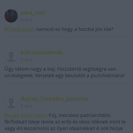
para_noir
9 éve
@Terézágyú
: namost ez hogy a faszba jön ide?
bölcsészmérnök
9 éve
Úgy látom nagy a baj. Hozzáértő segítségre van
szükségetek. Kérjetek egy beutalót a pszichiátriára!
Bajtay_Csordáss_Jusztícia
9 éve
@csak annyi hogy
: Fúj, mocskos patriarchális
férfiideál! Ideje lenne az erős és okos nőknek mint te
vagy én leszámolni az ilyen ideálokkal! A sok hülye