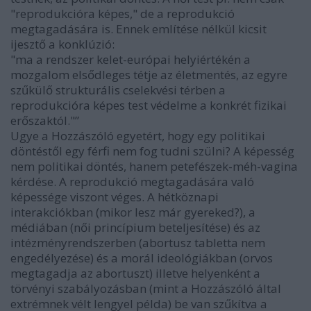
"reprodukcióra képes," de a reprodukció
megtagadására is. Ennek említése nélkül kicsit
ijesztő a konklúzió:
"ma a rendszer kelet-európai helyiértékén a
mozgalom elsődleges tétje az életmentés, az egyre
szűkülő strukturális cselekvési térben a
reprodukcióra képes test védelme a konkrét fizikai
erőszaktól."”
Ugye a Hozzászóló egyetért, hogy egy politikai
döntéstől egy férfi nem fog tudni szülni? A képesség
nem politikai döntés, hanem petefészek-méh-vagina
kérdése. A reprodukció megtagadására való
képessége viszont véges. A hétköznapi
interakciókban (mikor lesz már gyereked?), a
médiában (női princípium beteljesítése) és az
intézményrendszerben (abortusz tabletta nem
engedélyezése) és a morál ideológiákban (orvos
megtagadja az abortuszt) illetve helyenként a
törvényi szabályozásban (mint a Hozzászóló által
extrémnek vélt lengyel példa) be van szűkítva a