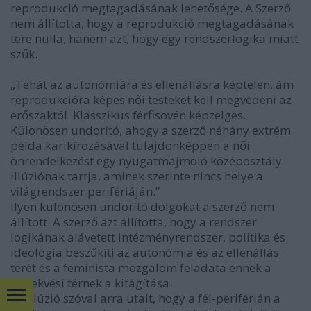
reprodukció megtagadásának lehetősége. A Szerző
nem állította, hogy a reprodukció megtagadásának
tere nulla, hanem azt, hogy egy rendszerlogika miatt
szűk.
„Tehát az autonómiára és ellenállásra képtelen, ám
reprodukcióra képes női testeket kell megvédeni az
erőszaktól. Klasszikus férfisovén képzelgés.
Különösen undorító, ahogy a szerző néhány extrém
példa karikírozásával tulajdonképpen a női
önrendelkezést egy nyugatmajmoló középosztály
illúziónak tartja, aminek szerinte nincs helye a
világrendszer perifériáján.”
Ilyen különösen undorító dolgokat a szerző nem
állított. A szerző azt állította, hogy a rendszer
logikának alávetett intézményrendszer, politika és
ideológia beszűkíti az autonómia és az ellenállás
terét és a feminista mozgalom feladata ennek a
cselekvési térnek a kitágítása.
Az illúzió szóval arra utalt, hogy a fél-periférián a