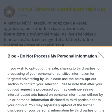
MaxVal BircaMan alszerkesztőhelyettes
9 éve
A kérdés NEM létezik, mindez csak a kései,
agonizáló, posztmodern kapitalizmus és
liberalizmus műproblémája. Az ilyen kérdések
fenntartásának célja egyedül a háttérhatalom
uralmának meghosszabbítása.
Vannak nemi beteg emberek, ez tény, de ők szimplán
Blog -
Do Not Process My Personal Information
betegek. Identitásképző tényezőnek tekinteni egy
betegséget abszurdum, az ezt elfogadó társadalom
If you wish to opt-out of the sale, sharing to third parties, or
pedig öngyilkos társadalom.
processing of your personal or sensitive information for
targeted advertising by us, please use the below opt-out
A beteg társadalmak egyetlen gyógyszere az
section to confirm your selection. Please note that after your
atomfegyverrel való megszórás. Nincs más út
opt-out request is processed you may continue seeing
számukra a kipustzuláson kívül.
interest-based ads based on personal information utilized by
us or personal information disclosed to third parties prior to
your opt-out. You may separately opt-out of the further
disclosure of your personal information by third parties on the