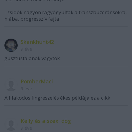
- zsidók nagyon rágyógyultak a transzbuzeránsokra,
hiába, progresszív fajta
Skankhunt42
9 éve
gusztustalanok vagytok
PomberMaci
9 éve
A lilaködös fingreszelés ékes példája ez a cikk.
Kelly és a szexi dög
9 éve