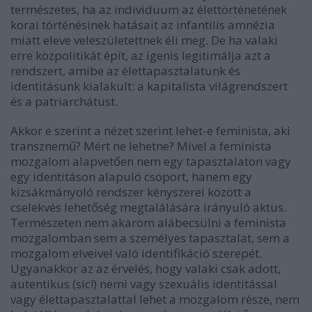
természetes, ha az individuum az élettörténetének
korai történésinek hatásait az infantilis amnézia
miatt eleve veleszületettnek éli meg. De ha valaki
erre közpolitikát épít, az igenis legitimálja azt a
rendszert, amibe az élettapasztalatunk és
identitásunk kialakult: a kapitalista világrendszert
és a patriarchátust.
Akkor e szerint a nézet szerint lehet-e feminista, aki
transznemű? Mért ne lehetne? Mivel a feminista
mozgalom alapvetően nem egy tapasztalaton vagy
egy identitáson alapuló csoport, hanem egy
kizsákmányoló rendszer kényszerei között a
cselekvés lehetőség megtalálására irányuló aktus.
Természeten nem akarom alábecsülni a feminista
mozgalomban sem a személyes tapasztalat, sem a
mozgalom elveivel való identifikáció szerepét.
Ugyanakkor az az érvelés, hogy valaki csak adott,
autentikus (sic!) nemi vagy szexuális identitással
vagy élettapasztalattal lehet a mozgalom része, nem