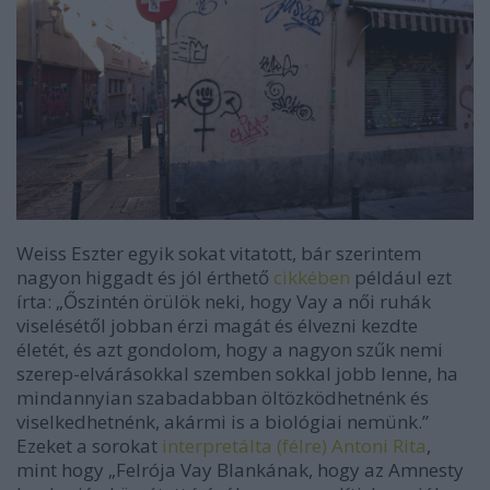
Weiss Eszter egyik sokat vitatott, bár szerintem
nagyon higgadt és jól érthető
cikkében
például ezt
írta: „Őszintén örülök neki, hogy Vay a női ruhák
viselésétől jobban érzi magát és élvezni kezdte
életét, és azt gondolom, hogy a nagyon szűk nemi
szerep-elvárásokkal szemben sokkal jobb lenne, ha
mindannyian szabadabban öltözködhetnénk és
viselkedhetnénk, akármi is a biológiai nemünk.”
Ezeket a sorokat
interpretálta (félre) Antoni Rita
,
mint hogy „Felrója Vay Blankának, hogy az Amnesty