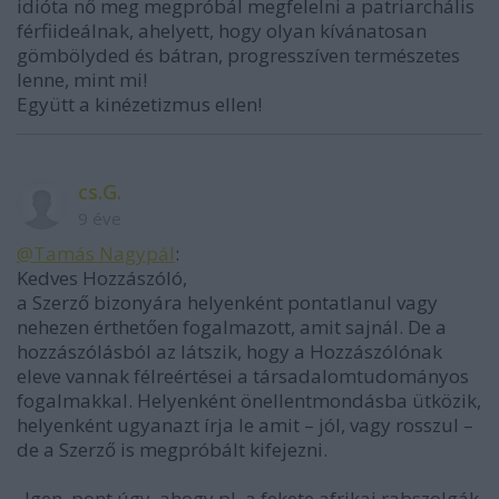
idióta nő meg megpróbál megfelelni a patriarchális
férfiideálnak, ahelyett, hogy olyan kívánatosan
gömbölyded és bátran, progresszíven természetes
lenne, mint mi!
Együtt a kinézetizmus ellen!
cs.G.
9 éve
@Tamás Nagypál
:
Kedves Hozzászóló,
a Szerző bizonyára helyenként pontatlanul vagy
nehezen érthetően fogalmazott, amit sajnál. De a
hozzászólásból az látszik, hogy a Hozzászólónak
eleve vannak félreértései a társadalomtudományos
fogalmakkal. Helyenként önellentmondásba ütközik,
helyenként ugyanazt írja le amit – jól, vagy rosszul –
de a Szerző is megpróbált kifejezni.
„Igen, pont úgy, ahogy pl. a fekete afrikai rabszolgák