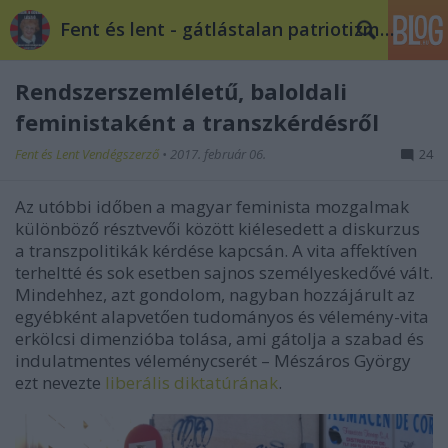
Fent és lent - gátlástalan patriotizmus
Rendszerszemléletű, baloldali
feministaként a transzkérdésről
Fent és Lent Vendégszerző
•
2017. február 06.
24
Az utóbbi időben a magyar feminista mozgalmak
különböző résztvevői között kiélesedett a diskurzus
a transzpolitikák kérdése kapcsán. A vita affektíven
terheltté és sok esetben sajnos személyeskedővé vált.
Mindehhez, azt gondolom, nagyban hozzájárult az
egyébként alapvetően tudományos és vélemény-vita
erkölcsi dimenzióba tolása, ami gátolja a szabad és
indulatmentes véleménycserét –­ Mészáros György
ezt nevezte
liberális diktatúrának
.