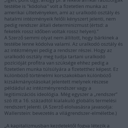
testébe is "kódolva" volt a fizetetlen munka az
amerikai ültetvényeken, ami az uralkodó osztály és
hatalmi intézményeik felőli kényszert jelenti, nem
pedig rendszer általi determinizmust (értsd: a
feketék rossz időben voltak rossz helyen).”
A Szerző semmi olyat nem állított, hogy bárkinek a
testébe lenne kódolva valami. Az uralkodó osztály és
az intézményei pedig a rendszer részei. Hogy az
uralkodó osztály meg tudja tartani uralkodó
pozícióját profitra van szüksége ehhez pedig a
fizetetlen munka túlsúlyára a fizetetthez képest. Ez
különböző történelmi korszakokban különböző
kizsákmányolásokat jelentett melynek részese
példádul az intézményrendszer vagy a
legitimizációs ideológia. Még egyszer a „rendszer”
szó itt a 16. századtól kialakuló globális termelési
rendszert jelenti. (A Szerző elolvasásra javasolja:
Wallerstein: bevezetés a világrendszer-elméletbe.)
„A kapitalizmusban kezdetektől fogva létezik a