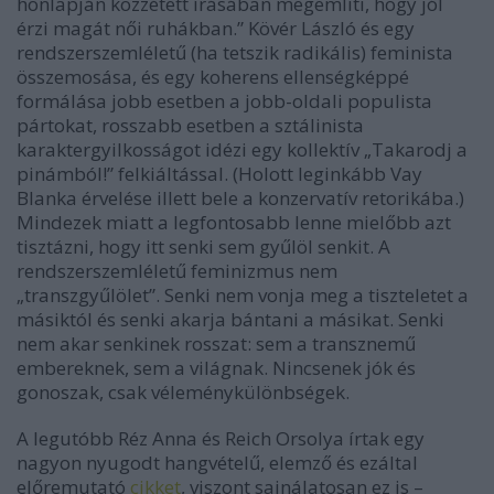
honlapján közzétett írásában megemlíti, hogy jól
érzi magát női ruhákban.” Kövér László és egy
rendszerszemléletű (ha tetszik radikális) feminista
összemosása, és egy koherens ellenségképpé
formálása jobb esetben a jobb-oldali populista
pártokat, rosszabb esetben a sztálinista
karaktergyilkosságot idézi egy kollektív „Takarodj a
pinámból!” felkiáltással. (Holott leginkább Vay
Blanka érvelése illett bele a konzervatív retorikába.)
Mindezek miatt a legfontosabb lenne mielőbb azt
tisztázni, hogy itt senki sem gyűlöl senkit. A
rendszerszemléletű feminizmus nem
„transzgyűlölet”. Senki nem vonja meg a tiszteletet a
másiktól és senki akarja bántani a másikat. Senki
nem akar senkinek rosszat: sem a transznemű
embereknek, sem a világnak. Nincsenek jók és
gonoszak, csak véleménykülönbségek.
A legutóbb Réz Anna és Reich Orsolya írtak egy
nagyon nyugodt hangvételű, elemző és ezáltal
előremutató
cikket
, viszont sajnálatosan ez is –