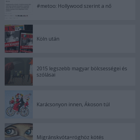
#metoo: Hollywood szerint a nő
Köln után
2015 legszebb magyar bölcsességei és
szólásai
Karácsonyon innen, Ákoson túl
Migránskvóta=röghöz kötés