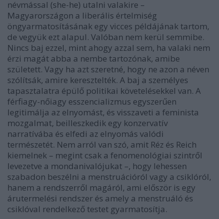
névmással (she-he) utalni valakire –
Magyarországon a liberális értelmiség
öngyarmatosításának egy vicces példájának tartom,
de vegyük ezt alapul. Valóban nem kerül semmibe.
Nincs baj ezzel, mint ahogy azzal sem, ha valaki nem
érzi magát abba a nembe tartozónak, amibe
született. Vagy ha azt szeretné, hogy ne azon a néven
szólítsák, amire keresztelték. A baj a személyes
tapasztalatra épülő politikai követelésekkel van. A
férfiagy-nőiagy esszencializmus egyszerűen
legitimálja az elnyomást, és visszaveti a feminista
mozgalmat, beilleszkedik egy konzervatív
narratívába és elfedi az elnyomás valódi
természetét. Nem arról van szó, amit Réz és Reich
kiemelnek – megint csak a fenomenológiai szintről
levezetve a mondanivalójukat –, hogy lehessen
szabadon beszélni a menstruációról vagy a csiklóról,
hanem a rendszerről magáról, ami először is egy
árutermelési rendszer és amely a menstruáló és
csiklóval rendelkező testet gyarmatosítja.