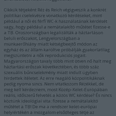
Cikkük tétjeként Réz és Reich végigveszik a konkrét
politikai cselekvésre vonatkozó kérdéseket, mint
például a női és férfi WC-k használatának kérdését
vagy, hogy például a nemátalakító műtétet fizesse-e
a TB. Oroszországban legalizálták a háztartáson
belüli erőszakot, Lengyelországban a
munkaerőhiány miatt kétségbeejtő módon az
egyház és az állam karöltve próbálják gyakorlatilag
megszüntetni a nők reprodukciós jogait.
Magyarországon tavaly több mint ötven nő halt meg
háztartási erőszak következtében, és több száz
szexuális bűncselekmény miatt indult ügyben
hirdettek ítéletet. Az erre reagáló közpolitikáknak
pedig nyoma sincs. Nem vitatkozom Rézékkel, de
meg kell kérdeznem, most Közép-Kelet-Európában
reális, időszerű felvetés a közös WC kérdése? És nincs
köztünk ideológiai vita: fizesse a nemátalakító
műtétet a TB! De ma a rendszer kelet-európai
helyiértékén a mozgalom elsődleges tétje az