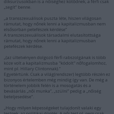
diksurzusokban is a nőiséghez kötődnek, a férfi csak
„segít” benne.
„a transszexuálisok puszta léte, hiszen világosan
rámutat, hogy nőnek lenni a kapitalizmusban nem
elsősorban petefészek kérdése”
A transzeszexuálisok társadalmi elutasítottsága
rámutat, hogy nőnek lenni a kapitalizmusban
petefészek kérdése.
„(az ültetvényen dolgozó férfi rabszolgának is több
köze volt a kapitalizmusba "kódolt" nőfogalomhoz,
mint pl. Hillary Clintonnak).”
Egyetértünk. Csak a világ(rendszer) legtöbb részén ez
bizonyos értelemben még mindig így van. De még a
történelem jobbik felén is a mosogatás és a
bevásárlás „női munka”, „szülni” pedig a „nőiség
beteljesedése”.
„Hogy milyen képességeket tulajdonít valaki egy
testnek, az politikai döntés. A női test pl. nem csak