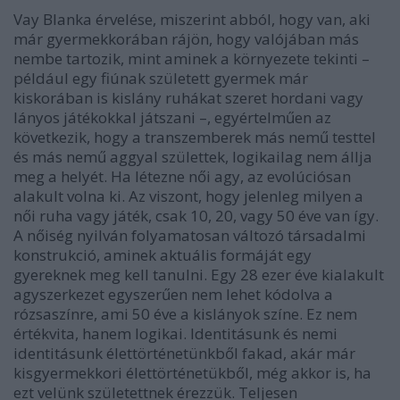
Vay Blanka érvelése, miszerint abból, hogy van, aki
már gyermekkorában rájön, hogy valójában más
nembe tartozik, mint aminek a környezete tekinti –
például egy fiúnak született gyermek már
kiskorában is kislány ruhákat szeret hordani vagy
lányos játékokkal játszani ­–, egyértelműen az
következik, hogy a transzemberek más nemű testtel
és más nemű aggyal születtek, logikailag nem állja
meg a helyét. Ha létezne női agy, az evolúciósan
alakult volna ki. Az viszont, hogy jelenleg milyen a
női ruha vagy játék, csak 10, 20, vagy 50 éve van így.
A nőiség nyilván folyamatosan változó társadalmi
konstrukció, aminek aktuális formáját egy
gyereknek meg kell tanulni. Egy 28 ezer éve kialakult
agyszerkezet egyszerűen nem lehet kódolva a
rózsaszínre, ami 50 éve a kislányok színe. Ez nem
értékvita, hanem logikai. Identitásunk és nemi
identitásunk élettörténetünkből fakad, akár már
kisgyermekkori élettörténetükből, még akkor is, ha
ezt velünk születettnek érezzük. Teljesen