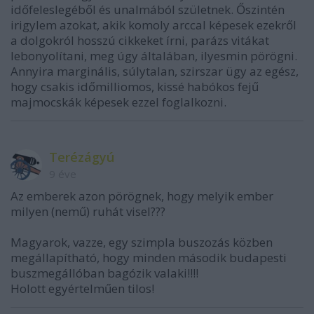
időfeleslegéből és unalmából születnek. Őszintén
irigylem azokat, akik komoly arccal képesek ezekről
a dolgokról hosszú cikkeket írni, parázs vitákat
lebonyolítani, meg úgy általában, ilyesmin pörögni.
Annyira marginális, súlytalan, szirszar ügy az egész,
hogy csakis időmilliomos, kissé habókos fejű
majmocskák képesek ezzel foglalkozni.
Terézágyú
9 éve
Az emberek azon pörögnek, hogy melyik ember
milyen (nemű) ruhát visel???
Magyarok, vazze, egy szimpla buszozás közben
megállapítható, hogy minden második budapesti
buszmegállóban bagózik valaki!!!!
Holott egyértelműen tilos!