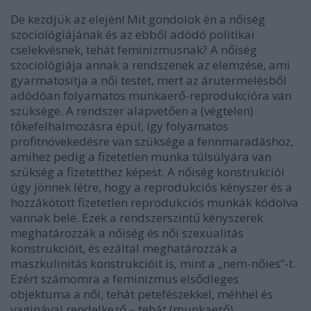
De kezdjük az elején! Mit gondolok én a nőiség
szociológiájának és az ebből adódó politikai
cselekvésnek, tehát feminizmusnak? A nőiség
szociológiája annak a rendszenek az elemzése, ami
gyarmatosítja a női testet, mert az árutermelésből
adódóan folyamatos munkaerő-reprodukcióra van
szüksége. A rendszer alapvetően a (végtelen)
tőkefelhalmozásra épül, így folyamatos
profitnövekedésre van szüksége a fennmaradáshoz,
amihez pedig a fizetetlen munka túlsúlyára van
szükség a fizetetthez képest. A nőiség konstrukciói
úgy jönnek létre, hogy a reprodukciós kényszer és a
hozzákötött fizetetlen reprodukciós munkák kódolva
vannak belé. Ezek a rendszerszintű kényszerek
meghatározzák a nőiség és női szexualitás
konstrukcióit, és ezáltal meghatározzák a
maszkulinitás konstrukcióit is, mint a „nem-nőies”-t.
Ezért számomra a feminizmus elsődleges
objektuma a női, tehát petefészekkel, méhhel és
vaginával rendelkező – tehát (munkaerő)