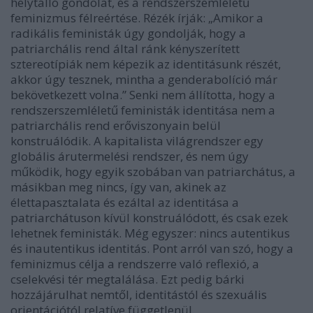
helytálló gondolat, és a rendszerszemléletű
feminizmus félreértése. Rézék írják: „Amikor a
radikális feministák úgy gondolják, hogy a
patriarchális rend által ránk kényszerített
sztereotípiák nem képezik az identitásunk részét,
akkor úgy tesznek, mintha a genderabolíció már
bekövetkezett volna.” Senki nem állította, hogy a
rendszerszemléletű feministák identitása nem a
patriarchális rend erőviszonyain belül
konstruálódik. A kapitalista világrendszer egy
globális árutermelési rendszer, és nem úgy
működik, hogy egyik szobában van patriarchátus, a
másikban meg nincs, így van, akinek az
élettapasztalata és ezáltal az identitása a
patriarchátuson kívül konstruálódott, és csak ezek
lehetnek feministák. Még egyszer: nincs autentikus
és inautentikus identitás. Pont arról van szó, hogy a
feminizmus célja a rendszerre való reflexió, a
cselekvési tér megtalálása. Ezt pedig bárki
hozzájárulhat nemtől, identitástól és szexuális
orientációtól relatíve függetlenül.