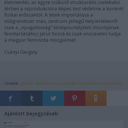
életmentés, az egyre szűkülő strukturális cselekvési
térben a reprodukcióra képes test védelme a konkrét
fizikai erőszaktól. A tétek importálása a
világrendszer más, centrum-jellegű helyiértékeiről
csak a „nyugatosság” középosztálybeli illúziójának
fenntartásához járul hozzá és csak visszavetni tudja
a magyar feminista mozgalmat.
Csányi Gergely
Címkék:
gender
feminizmus
szexuális orientáció
transznemű
Ajánlott bejegyzések: