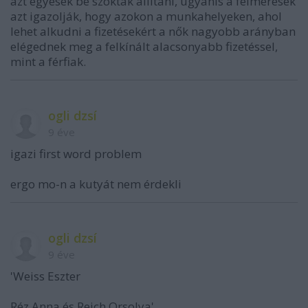
azt egyesek be szokták állítani, ugyanis a felmérések
azt igazolják, hogy azokon a munkahelyeken, ahol
lehet alkudni a fizetésekért a nők nagyobb arányban
elégednek meg a felkínált alacsonyabb fizetéssel,
mint a férfiak.
ogli dzsí
9 éve
igazi first word problem
ergo mo-n a kutyát nem érdekli
ogli dzsí
9 éve
'Weiss Eszter
Réz Anna és Reich Orsolya'