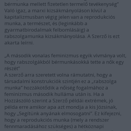
bérmunka mellett fizetetlen termelő tevékenység”
Való igaz, a marxi kizsákmányoláson kívül a
kapitalizmusban végig jelen van a reprodukciós
munka, a természet, és (leginkább a
gyarmatbirodalmak felbomlásáig) a
rabszolgamunka kizsákmányolása. A Szerző is ezt
akarta leírni.
„A második vonalas feminizmus egyik vívmánya volt,
hogy rabszolgákból bérmunkásokká tette a nők egy
részét”
A szerző arra szeretett volna rámutatni, hogy a
társadalmi konstrukciók szintjén ez a „rabszolga
munka” hozzákötődik a nőiség fogalmához a
feminizmus második hulláma után is. Ha a
Hozzászóló szerint a Szerző példái extrémek, jó
példa erre amikor apa azt mondja a kis Józsinak,
hogy „Segítünk anyának elmosogatni”. Ez kifejezni,
hogy a reprodukciós munka (mely a rendszer
fennmaradásához szükséges) a hétköznapi