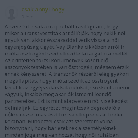
csak annyi hogy
9 éve
A szerző itt csak arra próbált rávilágítani, hogy
mikor a transzvesztiták azt állítják, hogy nekik női
agyuk van, akkor évszázaddal vetik vissza a női
egyenjogúság ügyét. Vay Blanka cikkében arról ír,
mióta ösztrogént szed elkezdte takargatni a mellét.
Az érintetlen törzsi körülmények között élő
asszonyok testében is van ösztrogén, mégsem érzik
ennek kényszerét. A transznők részéről elég gyakori
megállapítás, hogy mióta szedik az ösztrogént
kerülik az egyéjszakás kalandokat, csökkent a nemi
vágyuk, inkább meg akarják ismerni leendő
partnereiket. Ezt is mint alapvetően női viselkedést
definiálják. Ez egyrészt megintcsak degradáló a
nőkre nézve, másrészt furcsa elképzelés a Tinder
korában. Mindezzel csak azt szerettem volna
bizonyítani, hogy bár ezeknek a személyeknek
minden joga meg van hozzá, hogy női ruhában