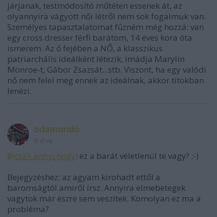
járjanak, testmódosító műtéten essenek át, az
olyannyira vágyott női létről nem sok fogalmuk van.
Személyes tapasztalatomat fűzném még hozzá: van
egy cross dresser férfi barátom, 14 éves kora óta
ismerem. Az ő fejében a NŐ, a klasszikus
patriarchális ideálként létezik, imádja Marylin
Monroe-t, Gábor Zsazsát...stb. Viszont, ha egy valódi
nő nem felel meg ennek az ideálnak, akkor titokban
lenézi.
odamondó
9 éve
@csak annyi hogy
: ez a barát véletlenül te vagy? :-)
Bejegyzéshez: az agyam kirohadt ettől a
baromságtól amiről írsz. Annyira elmebetegek
vagytok már észre sem veszitek. Komolyan ez ma a
probléma?