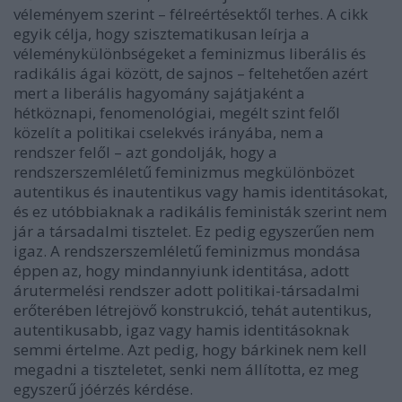
véleményem szerint – félreértésektől terhes. A cikk
egyik célja, hogy szisztematikusan leírja a
véleménykülönbségeket a feminizmus liberális és
radikális ágai között, de sajnos – feltehetően azért
mert a liberális hagyomány sajátjaként a
hétköznapi, fenomenológiai, megélt szint felől
közelít a politikai cselekvés irányába, nem a
rendszer felől – azt gondolják, hogy a
rendszerszemléletű feminizmus megkülönbözet
autentikus és inautentikus vagy hamis identitásokat,
és ez utóbbiaknak a radikális feministák szerint nem
jár a társadalmi tisztelet. Ez pedig egyszerűen nem
igaz. A rendszerszemléletű feminizmus mondása
éppen az, hogy mindannyiunk identitása, adott
árutermelési rendszer adott politikai-társadalmi
erőterében létrejövő konstrukció, tehát autentikus,
autentikusabb, igaz vagy hamis identitásoknak
semmi értelme. Azt pedig, hogy bárkinek nem kell
megadni a tiszteletet, senki nem állította, ez meg
egyszerű jóérzés kérdése.