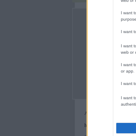
web or d
I want t
purpose
I want 
I want t
web or d
I want t
or app.
I want t
I want t
authenti
A bejegyzés trackback cím
https://fenteslent.blog.hu/