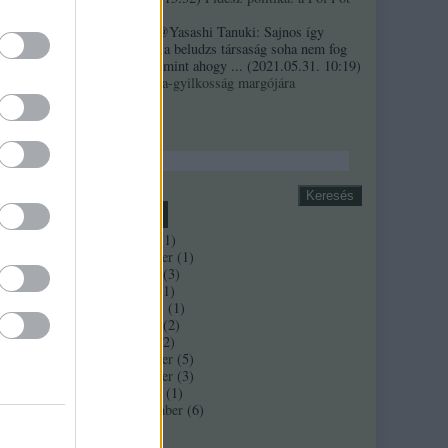
szindróma
Sztancsek:
@Yasashi Tanuki: Sajnos így
valahogy. Ez a beludzs társaság soha nem fog
integrálódni, mint ahogy ...
(
2021.05.31. 10:19
)
A Bándy Kata-gyilkosság margójára
Keresés
Archívum
2018 április
(
1
)
2017 november
(
1
)
2017 február
(
3
)
2016 június
(
1
)
2016 március
(
1
)
2016 február
(
2
)
2016 január
(
2
)
2015 december
(
5
)
2015 november
(
3
)
2015 október
(
1
)
2015 szeptember
(
6
)
Tovább
...