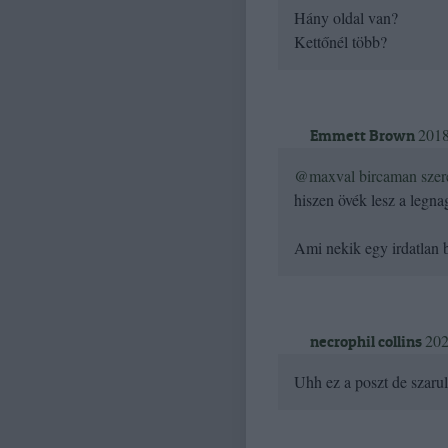
Hány oldal van?
Kettőnél több?
2018
Emmett Brown
@maxval bircaman szere
hiszen övék lesz a legna
Ami nekik egy irdatlan b
202
necrophil collins
Uhh ez a poszt de szarul