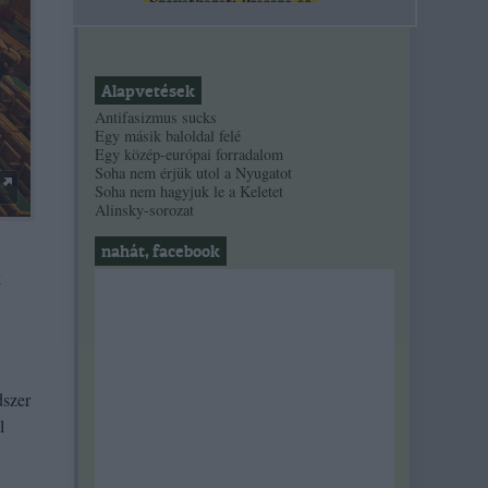
Alapvetések
Antifasizmus sucks
Egy másik baloldal felé
Egy közép-európai forradalom
Soha nem érjük utol a Nyugatot
Soha nem hagyjuk le a Keletet
Alinsky-sorozat
nahát, facebook
k
dszer
l