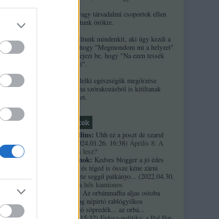
2. Ha népek vagy társadalmi csoportok ellen
te
uszítasz, kitiltunk örökre.
3. Örökre kitiltunk mindenkit, aki úgy kezdi a
mos
kommentjét, hogy "Megmondom mi a helyzet"
és/vagy úgy fejezi be, hogy "Na ezen tessék
elgondolkodni".
4. A szerzők lelki egészségük megőrzése
ók
érdekében néha szórakozásból is kitiltanak
kommentelőket.
e
Friss topikok
necrophil collins:
Uhh ez a poszt de szarul
öregedett.
(
2024.01.26. 16:38
)
Április 8: A
többség kevés lesz?
Custertábornok:
Kedves blogger a jó édes
kurvaanyádat és téged is össze kéne zárni
ezekkel a fekete seggű patkányo...
(
2022.04.30.
01:14
)
Árpi, a hős kamionos
kiskutyauto:
Az orbánmaffia aljas ostoba
arrogáns hazug népirtó rablógyilkos
országromboló söpredék... az orbá...
(
2021.10.19. 15:32
)
Fidesz-politika: a Pol Pot-