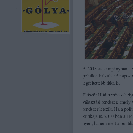
A 2018-as kampányban a vál
politikai kalkuláció napok 
legféltettebb titka is.
Először Hódmezővásáhelyen 
választási rendszer, amely 
rendszer létezik. Ha a poli
kritikája is. 2010-ben a Fi
nyert, hanem mert a politik