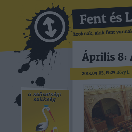
Fent és 
azoknak, akik fent vannak,
Április 8:
Döry L.
2018.04.05. 19:25