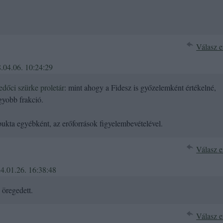
Válasz e
.04.06. 10:24:29
dőci szürke proletár
: mint ahogy a Fidesz is győzelemként értékelné,
gyobb frakció.
ukta egyébként, az erőforrások figyelembevételével.
Válasz e
4.01.26. 16:38:48
 öregedett.
Válasz e