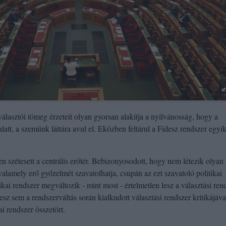
asztói tömeg érzeteit olyan gyorsan alakítja a nyilvánosság, hogy a
alatt, a szemünk láttára avul el. Eközben feltárul a Fidesz rendszer egyi
szétesett a centrális erőtér. Bebizonyosodott, hogy nem létezik olyan
valamely erő győzelmét szavatolhatja, csupán az ezt szavatoló politikai
tikai rendszer megváltozik - mint most - értelmetlen lesz a választási ren
desz sem a rendszerváltás során kialkudott választási rendszer kritikájáva
ai rendszer összetört.