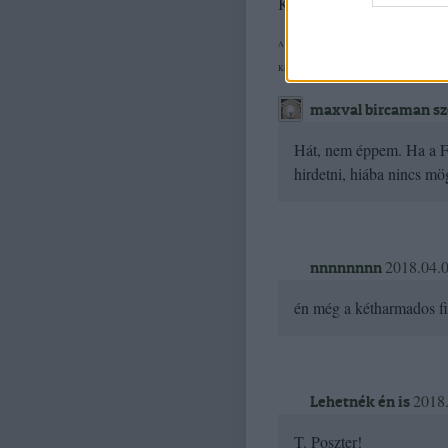
Kommentek:
A hozzászólások a
vonatkozó jogszabályok
értelm
Kifogás esetén forduljon a blog szerkesztőjéhez. 
maxval bircaman sze
Hát, nem éppem. Ha a Fi
hirdetni, hiába nincs mö
2018.04.0
nnnnnnnn
én még a kétharmados fi
2018.
Lehetnék én is
T. Poszter!