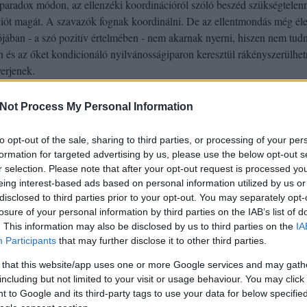
 paradox módon, az ellenzéki koordinációról szóló beszéd szükségtelen
ációt magát. A szavazók fognak koordinálni. De az ellentmondás még él
lójában - a szó pozitív értelmében - nem akarnak nyerni, hiszen nem tud
 és az őket kondicionáló nyilvánosságiparon keresztül rákényszerülhe
erjenek.
enki várta a fidesz nagy dobását. Ilyen nem volt. De félreértés, hogy
Not Process My Personal Information
ékonytalan, mert negatív, vagy mert a 2014-es kampányhoz képest
mban szegényes. Ez ugyanis csak részben döntések következménye, alap
to opt-out of the sale, sharing to third parties, or processing of your per
t egyik oldalnak sem áll érdekében beismernie. A fidesz-kormány az el
formation for targeted advertising by us, please use the below opt-out s
lanatig sem uralta a nyilvánosság, a szimbolikus felépítmény szintjét.
r selection. Please note that after your opt-out request is processed y
eing interest-based ads based on personal information utilized by us or
itikai gépezet, amely éppen a
szimbolikus hegemónia hiányának
evolúc
disclosed to third parties prior to your opt-out. You may separately opt-
002-2010). Annyira képes csak, hogy a saját bázisáig elérjen. Sem
losure of your personal information by third parties on the IAB’s list of
 már annak heves vitatására) sem lapok és csatornák tulajdonlása nem
. This information may also be disclosed by us to third parties on the
IA
lemény legyártásának eszközeit birtokolná. Ezek csupán egy pártsajtó e
Participants
that may further disclose it to other third parties.
ideszre szavaz, de senkihez nem ér el, aki aztán emiatt fidesz szavazóvá
 that this website/app uses one or more Google services and may gath
kampány azért volt egyedülálló siker, mert azt mutatta be, hogy politik
including but not limited to your visit or usage behaviour. You may click 
ajtó is felhasználható a fidesz érdekében. Ezt a sikert a Rogán csapat kép
 to Google and its third-party tags to use your data for below specifi