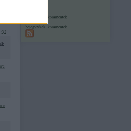
Feedek
RSS 2.0
 ellenőrzi.
bejegyzések
,
kommentek
Atom
bejegyzések
,
kommentek
2:32
ják
rre
rre