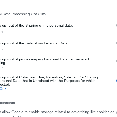
ogle consent section.
és keserű őrület végén? Talán olyan szoros eredmény, hogy vasárnap es
l Data Processing Opt Outs
elyik oldalnak van többsége. Egy ilyen helyzetben minden fel fog
atok, a határontúliak szavazatai, az érvénytelen voksok. A vesztesek szá
o opt-out of the Sharing of my personal data.
dják, heteken keresztül fellebbeznek, újraszámolnak.
In
mben a folyamat végén tudni fogjuk a mandátumok számát. De ez, a
o opt-out of the Sale of my Personal Data.
gek felfokozott várakozásával szembeállítva már kevés lesz. A választ
In
és nagyarányú győzelem esetén fogadnák el a többség uralmának a
 egyesek szerint politikai válság lesz, vagy mások ukrán forgatókönyvr
to opt-out of processing my Personal Data for Targeted
ing.
n ez az alapja.
In
o opt-out of Collection, Use, Retention, Sale, and/or Sharing
ersonal Data that Is Unrelated with the Purposes for which it
lected.
Out
kon is!
consents
Tetszik
0
o allow Google to enable storage related to advertising like cookies on