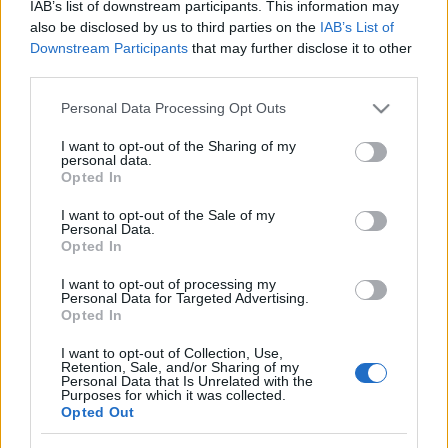
IAB’s list of downstream participants. This information may
filippova
•
2014. május 16.
9
also be disclosed by us to third parties on the
IAB’s List of
Downstream Participants
that may further disclose it to other
third parties.
Május 17-én civilek ismét tiltakoznak a Városliget
beépítése ellen: az eseményen focipályák mellett
Please note that this website/app uses one or more Google
Personal Data Processing Opt Outs
fákat is örökbe lehet majd fogadni. A fák fontosak, a
services and may gather and store information including but
fákat szeretjük, a fák a barátaink. A Ligetben pedig
not limited to your visit or usage behaviour. You may click to
I want to opt-out of the Sharing of my
vannak több száz éves, jelentős értékű példányok is,
personal data.
grant or deny consent to Google and its third-party tags to
Opted In
amelyek…
use your data for below specified purposes in below Google
consent section.
I want to opt-out of the Sale of my
Personal Data.
Kommunista-e a Fidesz állama?
Opted In
Döry L.
•
2013. október 29.
42
I want to opt-out of processing my
Personal Data for Targeted Advertising.
Opted In
A „matolcsyzmus” és a „gazdasági szabadságharc”,
a különadók, hatósági árképzés, az államosítások,
I want to opt-out of Collection, Use,
piacátrendezés és az ezekért vállalt konfliktusok
Retention, Sale, and/or Sharing of my
Personal Data that Is Unrelated with the
mögött nem valamiféle "kommunista" tempó
Purposes for which it was collected.
öröksége áll. Míg az elmúlt két évtizedben a helyi…
Opted Out