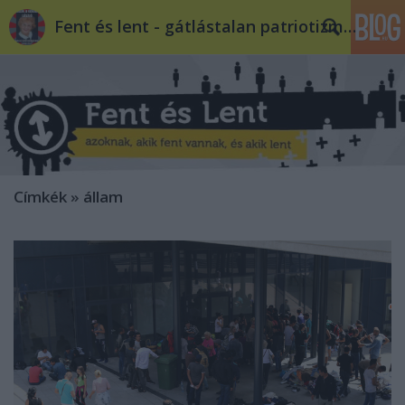
Fent és lent - gátlástalan patriotizmus
Címkék
»
állam