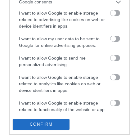
Google consents
Vallásszabadságot az egyházi
I want to allow Google to enable storage
iskolákba!
related to advertising like cookies on web or
napon tamas
•
2011. július 11.
1
device identifiers in apps.
I want to allow my user data to be sent to
Málnás Édesség!Mindenkinek joga van
Google for online advertising purposes.
világnézetileg irányult, vallásos, akármilyen
oktatáshoz. Én magam katkó suliból jöttem,
I want to allow Google to send me
hátrányát sohasem érzékeltem, köszönni is
personalized advertising.
köszönhetek neki sokat. Legkésőbb 19 évesen úgyis
mindenkinek kezébe akad Nietzsche. 25 éves
I want to allow Google to enable storage
korára…
related to analytics like cookies on web or
device identifiers in apps.
Jó reggelt! A Mal-t nem
I want to allow Google to enable storage
államosították!
related to functionality of the website or app.
napon tamás
•
2010. október 13.
126
I want to allow Google to enable storage
CONFIRM
related to personalization.
Érdekes, a blogszférában szinte világnézettől