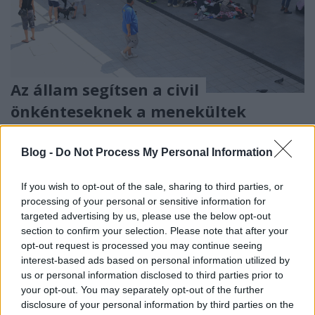
Az állam segítsen a civil
önkénteseknek a menekültek
ellátásában!
Blog -
Do Not Process My Personal Information
notandanafn
•
2015. július 11.
22
If you wish to opt-out of the sale, sharing to third parties, or
Az elmúlt napokban egyre több hírportálon jelentek
processing of your personal or sensitive information for
meg tudósítások az egyes pályaudvarokon
targeted advertising by us, please use the below opt-out
csatlakozásra váró, a hazai befogadó-állomásokra,
section to confirm your selection. Please note that after your
vagy Nyugat-Európába tartó menekültekről. A
opt-out request is processed you may continue seeing
magyar-szerb határt átlépő emberek kapnak egy
interest-based ads based on personal information utilized by
magyar nyelvű papírt a határrendészettől,…
us or personal information disclosed to third parties prior to
your opt-out. You may separately opt-out of the further
A fővárosnak nem kellenek a fák
disclosure of your personal information by third parties on the