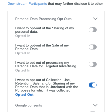
Downstream Participants
that may further disclose it to other
third parties.
Please note that this website/app uses one or more Google
Personal Data Processing Opt Outs
services and may gather and store information including but
not limited to your visit or usage behaviour. You may click to
I want to opt-out of the Sharing of my
personal data.
grant or deny consent to Google and its third-party tags to
Opted In
use your data for below specified purposes in below Google
consent section.
I want to opt-out of the Sale of my
Personal Data.
Opted In
A menekültek a kormány játékszerei
I want to opt-out of processing my
Fent és Lent Vendégszerző
•
2015. szeptember 09.
5
Personal Data for Targeted Advertising.
Opted In
markoláb írása Ebben a posztban arról szeretnék
I want to opt-out of Collection, Use,
írni, hogy milyen szerepe, felelőssége van a magyar
Retention, Sale, and/or Sharing of my
Personal Data that Is Unrelated with the
kormánynak a menekültkrízis eszkalálódásában.
Purposes for which it was collected.
Külön bejegyzés tárgya lehetne az Európai Unió,
Opted Out
egyes országok és politikusok felelőssége – ami
kétségkívül nem…
Google consents