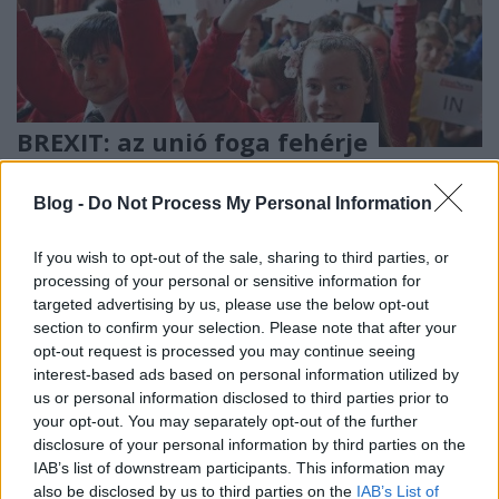
BREXIT: az unió foga fehérje
Döry L.
•
2016. június 29.
5
Blog -
Do Not Process My Personal Information
Illusztráció: politikailag megfelelően gondolkodó
angol gyermekek a népszavazás pedagógiai célú
If you wish to opt-out of the sale, sharing to third parties, or
iskolai eljátszása alkalmával. Mottó: „van olyan szar
processing of your personal or sensitive information for
targeted advertising by us, please use the below opt-out
minőség, amivel nem lehet sorsközösséget vállalni,
section to confirm your selection. Please note that after your
egyszerűen mert a hülyeség, kivagyiság, cinizmus,
opt-out request is processed you may continue seeing
felelőtlenség egy…
interest-based ads based on personal information utilized by
us or personal information disclosed to third parties prior to
your opt-out. You may separately opt-out of the further
disclosure of your personal information by third parties on the
IAB’s list of downstream participants. This information may
also be disclosed by us to third parties on the
IAB’s List of