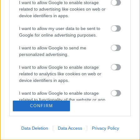
I want to allow Google to enable storage
Az ÁFA-csalás és az Unió
related to advertising like cookies on web or
device identifiers in apps.
Döry L.
•
2014. február 03.
12
I want to allow my user data to be sent to
Az Európai Unió csak azokat a határokat bontotta le,
Google for online advertising purposes.
és azon különbségeket szüntette meg, amelyek a
I want to allow Google to send me
tőke útjában álltak - a többi, a tőkének kedvező
personalized advertising.
nemzeti különbözőséget éppen hogy fenntartja.
Horváth András ügye nem csak arra mutatott rá,
I want to allow Google to enable storage
hogy a politikai elit és az…
related to analytics like cookies on web or
device identifiers in apps.
Hány magyart küldünk még
I want to allow Google to enable storage
Cameronnak?
related to functionality of the website or app.
CONFIRM
Max Károly
•
2014. január 07.
8
I want to allow Google to enable storage
related to personalization.
"A Nagy-Britanniába érkezők hozzájárultak a brit
Data Deletion
Data Access
Privacy Policy
gazdaság növekedéséhez és javították növekedési
I want to allow Google to enable storage
potenciálját is" - üzente Andor László
related to security, including authentication