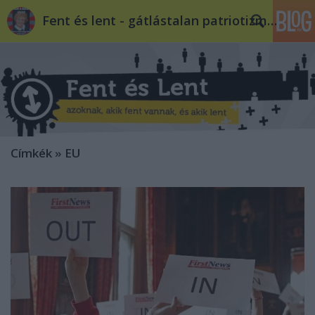
Fent és lent - gátlástalan patriotizmus
Címkék
»
EU