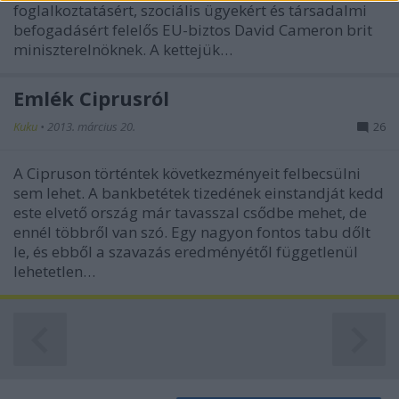
foglalkoztatásért, szociális ügyekért és társadalmi
functionality and fraud prevention, and other
befogadásért felelős EU-biztos David Cameron brit
user protection.
miniszterelnöknek. A kettejük…
Emlék Ciprusról
Kuku
•
2013. március 20.
26
A Cipruson történtek következményeit felbecsülni
sem lehet. A bankbetétek tizedének einstandját kedd
este elvető ország már tavasszal csődbe mehet, de
ennél többről van szó. Egy nagyon fontos tabu dőlt
le, és ebből a szavazás eredményétől függetlenül
lehetetlen…