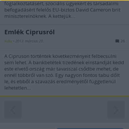
foglalkoztatásért, szociális ügyekért és társadalmi
functionality and fraud prevention, and other
befogadásért felelős EU-biztos David Cameron brit
user protection.
miniszterelnöknek. A kettejük…
Emlék Ciprusról
Kuku
•
2013. március 20.
26
A Cipruson történtek következményeit felbecsülni
sem lehet. A bankbetétek tizedének einstandját kedd
este elvető ország már tavasszal csődbe mehet, de
ennél többről van szó. Egy nagyon fontos tabu dőlt
le, és ebből a szavazás eredményétől függetlenül
lehetetlen…