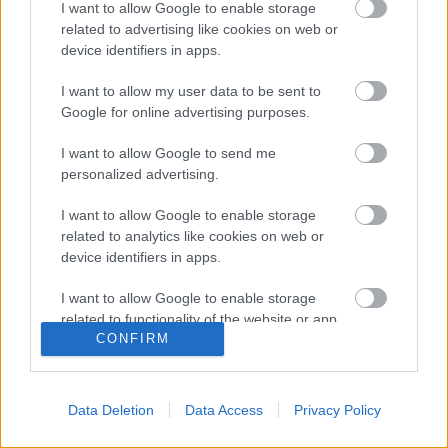
I want to allow Google to enable storage
Az ÁFA-csalás és az Unió
related to advertising like cookies on web or
device identifiers in apps.
Döry L.
•
2014. február 03.
12
I want to allow my user data to be sent to
Az Európai Unió csak azokat a határokat bontotta le,
Google for online advertising purposes.
és azon különbségeket szüntette meg, amelyek a
I want to allow Google to send me
tőke útjában álltak - a többi, a tőkének kedvező
personalized advertising.
nemzeti különbözőséget éppen hogy fenntartja.
Horváth András ügye nem csak arra mutatott rá,
I want to allow Google to enable storage
hogy a politikai elit és az…
related to analytics like cookies on web or
device identifiers in apps.
Hány magyart küldünk még
I want to allow Google to enable storage
Cameronnak?
related to functionality of the website or app.
CONFIRM
Max Károly
•
2014. január 07.
8
I want to allow Google to enable storage
related to personalization.
"A Nagy-Britanniába érkezők hozzájárultak a brit
Data Deletion
Data Access
Privacy Policy
gazdaság növekedéséhez és javították növekedési
I want to allow Google to enable storage
potenciálját is" - üzente Andor László
related to security, including authentication