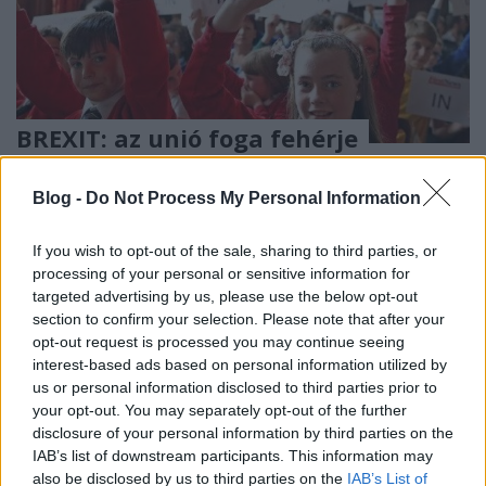
BREXIT: az unió foga fehérje
Döry L.
•
2016. június 29.
5
Blog -
Do Not Process My Personal Information
Illusztráció: politikailag megfelelően gondolkodó
angol gyermekek a népszavazás pedagógiai célú
If you wish to opt-out of the sale, sharing to third parties, or
iskolai eljátszása alkalmával. Mottó: „van olyan szar
processing of your personal or sensitive information for
targeted advertising by us, please use the below opt-out
minőség, amivel nem lehet sorsközösséget vállalni,
section to confirm your selection. Please note that after your
egyszerűen mert a hülyeség, kivagyiság, cinizmus,
opt-out request is processed you may continue seeing
felelőtlenség egy…
interest-based ads based on personal information utilized by
us or personal information disclosed to third parties prior to
your opt-out. You may separately opt-out of the further
disclosure of your personal information by third parties on the
IAB’s list of downstream participants. This information may
also be disclosed by us to third parties on the
IAB’s List of