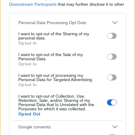
Downstream Participants
that may further disclose it to other
third parties.
Please note that this website/app uses one or more Google
Personal Data Processing Opt Outs
services and may gather and store information including but
not limited to your visit or usage behaviour. You may click to
I want to opt-out of the Sharing of my
personal data.
grant or deny consent to Google and its third-party tags to
Opted In
use your data for below specified purposes in below Google
consent section.
I want to opt-out of the Sale of my
Personal Data.
Opted In
A menekültek a kormány játékszerei
I want to opt-out of processing my
Fent és Lent Vendégszerző
•
2015. szeptember 09.
5
Personal Data for Targeted Advertising.
Opted In
markoláb írása Ebben a posztban arról szeretnék
I want to opt-out of Collection, Use,
írni, hogy milyen szerepe, felelőssége van a magyar
Retention, Sale, and/or Sharing of my
Personal Data that Is Unrelated with the
kormánynak a menekültkrízis eszkalálódásában.
Purposes for which it was collected.
Külön bejegyzés tárgya lehetne az Európai Unió,
Opted Out
egyes országok és politikusok felelőssége – ami
kétségkívül nem…
Google consents