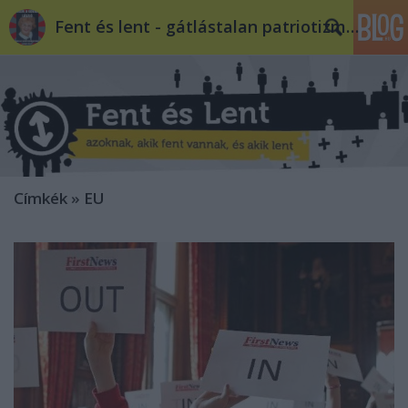
Fent és lent - gátlástalan patriotizmus
Címkék
»
EU