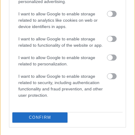
personalized advertising.
független blogközössége, a Mandiner. Véleményük
alulról rezonál a Fidesz felvilágosult abszolutista
I want to allow Google to enable storage
gondolatfoszlányaira, amelyek a párt kisnemesi
related to analytics like cookies on web or
hűbérrendszerében…
device identifiers in apps.
I want to allow Google to enable storage
Meddig kötelez egy alkotmány?
related to functionality of the website or app.
napon tamás
•
2011. március 23.
7
I want to allow Google to enable storage
related to personalization.
A miniszterelnök azt javasolta, hogy lengyel
mintára az alkotmány tartalmazzon valamilyen
I want to allow Google to enable storage
megkötést annak érdekében, hogy az állam ne
related to security, including authentication
adósodhasson el túlzott mértékben. Akik még ilyen
functionality and fraud prevention, and other
értelmű aranyszabályt bevezettek, 2011-től föderális
user protection.
szinten, 2018-től pedig a…
A gumicsizmás alkotmány
CONFIRM
volankombi
•
2011. március 21.
56