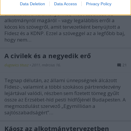
Data Deletion
Data Access
Privacy Policy
Az alkotmányozás folyamatáról már megírtuk és
elmondtuk a véleményünket, most essék szó az
alkotmányról magáról – vagy legalábbis erről a
kócos kis szövegről, amit tervezetként benyújtott a
Fidesz és a KDNP. Ezzel a szöveggel az a legfőbb baj,
hogy nem…
A civilek és a negyedik erő
dugovics titusz
•
2011. március 16.
21
Tegnap délután, az állami ünnepségnek álcázott
Fidesz-, valamint a többi szokásos pártrendezvény
lejártával valódi, részben sem fizetett tömeg gyűlt
össze az Erzsébet-híd pesti hídfőjénél Budapesten. A
megmozdulást szervező „Egymillióan a
sajtószabadságért”…
Káosz az alkotmánytervezetben