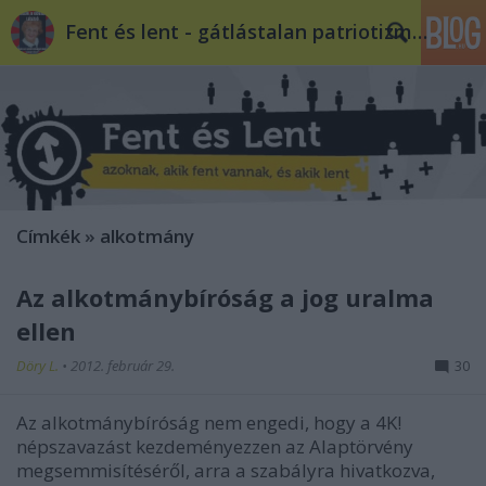
Fent és lent - gátlástalan patriotizmus
Címkék
»
alkotmány
Az alkotmánybíróság a jog uralma
ellen
Döry L.
•
2012. február 29.
30
Az alkotmánybíróság nem engedi, hogy a 4K!
népszavazást kezdeményezzen az Alaptörvény
megsemmisítéséről, arra a szabályra hivatkozva,