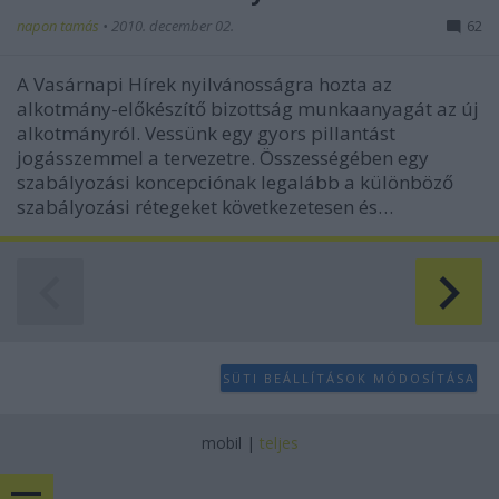
napon tamás
•
2010. december 02.
62
A Vasárnapi Hírek nyilvánosságra hozta az
alkotmány-előkészítő bizottság munkaanyagát az új
alkotmányról. Vessünk egy gyors pillantást
jogásszemmel a tervezetre. Összességében egy
szabályozási koncepciónak legalább a különböző
szabályozási rétegeket következetesen és…
SÜTI BEÁLLÍTÁSOK MÓDOSÍTÁSA
mobil
|
teljes