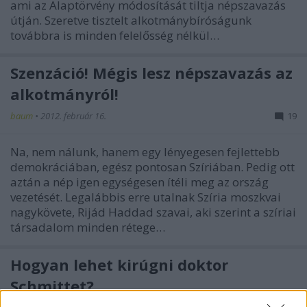
ami az Alaptörvény módosítását tiltja népszavazás
útján. Szeretve tisztelt alkotmánybíróságunk
továbbra is minden felelősség nélkül…
Szenzáció! Mégis lesz népszavazás az
alkotmányról!
baum
•
2012. február 16.
19
Na, nem nálunk, hanem egy lényegesen fejlettebb
demokráciában, egész pontosan Szíriában. Pedig ott
aztán a nép igen egységesen ítéli meg az ország
vezetését. Legalábbis erre utalnak Szíria moszkvai
nagykövete, Rijád Haddad szavai, aki szerint a szíriai
társadalom minden rétege…
Hogyan lehet kirúgni doktor
Schmittet?