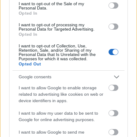
consent section.
I want to opt-out of the Sale of my
Personal Data.
Opted In
Dajcstomi szerint sem a nemzet
egységét képviseli az alaptörvény
I want to opt-out of processing my
Personal Data for Targeted Advertising.
Opted In
Fent és Lent
•
2011. április 26.
39
I want to opt-out of Collection, Use,
Dajcstomi a maga szeleburdi módján
Retention, Sale, and/or Sharing of my
Personal Data that Is Unrelated with the
elismeri yamm.hu-s bejegyzésében, hogy az új
Purposes for which it was collected.
alaptörvény, amit ráerőltettek az országra,
Opted Out
alapvetően megosztja a nemzetet. Arra hivatkozik,
hogy az állítólagos fél ország,…
Google consents
I want to allow Google to enable storage
Köcsög ország vagyunk a Mandiner
related to advertising like cookies on web or
device identifiers in apps.
szerint
I want to allow my user data to be sent to
nurker
•
2011. április 14.
134
Google for online advertising purposes.
Nemrég az LMP Vörösmarty téri tüntetését fikázva
I want to allow Google to send me
fejtette ki álláspontját az alkotmányozásról a Fidesz