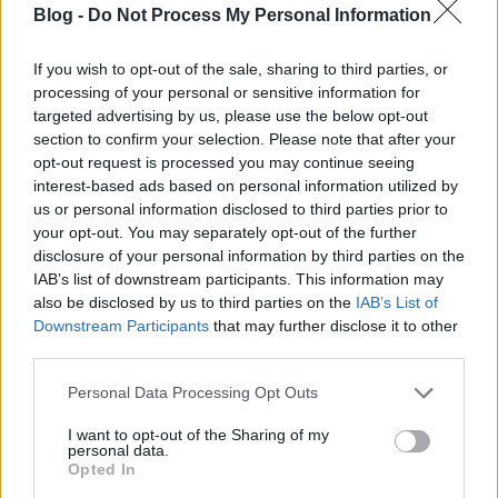
napon tamas
•
2012. január 12.
192
Blog -
Do Not Process My Personal Information
Hát nem úgy, hogy a csinos HR-es időpontot
If you wish to opt-out of the sale, sharing to third parties, or
egyeztet Pali bácsival, a cég (valamiben) megőszült
processing of your personal or sensitive information for
szenior alkalmazottjával, átnyújtja a felmondást,
targeted advertising by us, please use the below opt-out
kitöltik a humános papírokat, illetőleg Pali bácsi kap
section to confirm your selection. Please note that after your
egy szép színes magazint, arról, hogyan is folytassuk
opt-out request is processed you may continue seeing
életünket, ha kirúgtak…
interest-based ads based on personal information utilized by
us or personal information disclosed to third parties prior to
your opt-out. You may separately opt-out of the further
A békés többség és az Operaház
disclosure of your personal information by third parties on the
ostroma
IAB’s list of downstream participants. This information may
also be disclosed by us to third parties on the
IAB’s List of
volankombi
•
2012. január 03.
16
Downstream Participants
that may further disclose it to other
third parties.
Kik tüntettek tegnap az Operaháznál:
Please note that this website/app uses one or more Google
demokráciaféltők, antifasiszták, vagy csőcselék? És
Personal Data Processing Opt Outs
services and may gather and store information including but
kinek az oldalán áll a békés többség? És vajon meg
not limited to your visit or usage behaviour. You may click to
I want to opt-out of the Sharing of my
akarta-e bárki ostromolni tegnap az Operát? Ez a
personal data.
grant or deny consent to Google and its third-party tags to
kérdés motoszkált bennem, miközben
Opted In
use your data for below specified purposes in below Google
körbesétáltam a fél Terézvárost úgy hét…