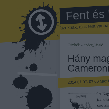
Fent és
azoknak, akik fent vannak
Címkék
»
andor_lászló
Hány mag
Cameron
Max 
2014.01.07. 07:00
"A Nagy
javított
szociál