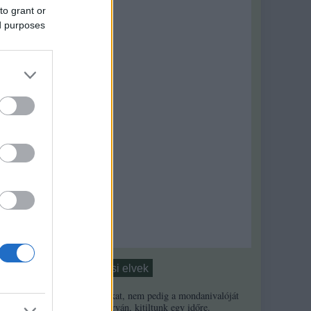
to grant or
ed purposes
Moderálási elvek
1. Ha a másikat, nem pedig a mondanivalóját
minősíted durván, kitiltunk egy időre.