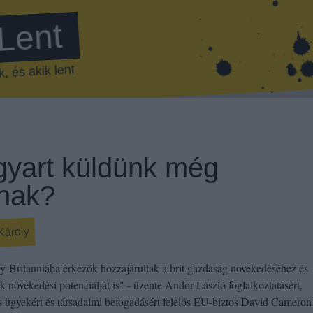
 Lent
, és akik lent
yart küldünk még
nak?
Károly
-Britanniába érkezők hozzájárultak a brit gazdaság növekedéséhez és
ák növekedési potenciálját is" - üzente Andor László foglalkoztatásért,
is ügyekért és társadalmi befogadásért felelős EU-biztos David Cameron 