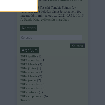
szindróma
Sztancsek:
@Yasashi Tanuki: Sajnos így
valahogy. Ez a beludzs társaság soha nem fog
integrálódni, mint ahogy ...
(
2021.05.31. 10:19
)
A Bándy Kata-gyilkosság margójára
Keresés
Archívum
2018 április
(
1
)
2017 november
(
1
)
2017 február
(
3
)
2016 június
(
1
)
2016 március
(
1
)
2016 február
(
2
)
2016 január
(
2
)
2015 december
(
5
)
2015 november
(
3
)
2015 október
(
1
)
2015 szeptember
(
6
)
Tovább
...