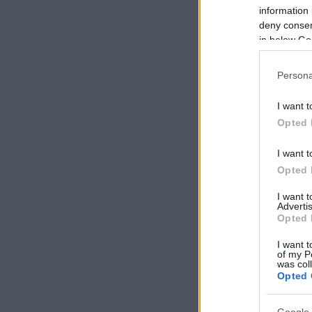
information 
deny consent
in below Go
Persona
I want t
Opted 
I want t
Opted 
I want 
Advertis
Opted 
I want t
of my P
was col
Opted 