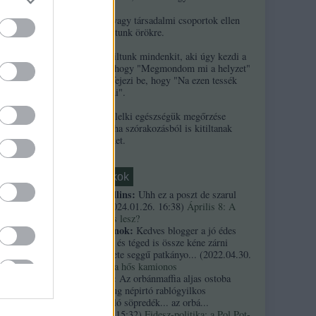
2. Ha népek vagy társadalmi csoportok ellen
uszítasz, kitiltunk örökre.
3. Örökre kitiltunk mindenkit, aki úgy kezdi a
kommentjét, hogy "Megmondom mi a helyzet"
és/vagy úgy fejezi be, hogy "Na ezen tessék
elgondolkodni".
4. A szerzők lelki egészségük megőrzése
érdekében néha szórakozásból is kitiltanak
kommentelőket.
Friss topikok
necrophil collins:
Uhh ez a poszt de szarul
öregedett.
(
2024.01.26. 16:38
)
Április 8: A
többség kevés lesz?
Custertábornok:
Kedves blogger a jó édes
kurvaanyádat és téged is össze kéne zárni
ezekkel a fekete seggű patkányo...
(
2022.04.30.
01:14
)
Árpi, a hős kamionos
kiskutyauto:
Az orbánmaffia aljas ostoba
arrogáns hazug népirtó rablógyilkos
országromboló söpredék... az orbá...
(
2021.10.19. 15:32
)
Fidesz-politika: a Pol Pot-