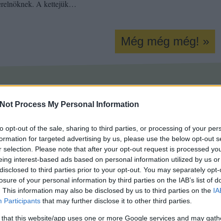
erelnöknek. A kettejük…
Még még még! »
ia
david cameron
andor lászló
EU
okon is!
Not Process My Personal Information
Tetszik
0
to opt-out of the sale, sharing to third parties, or processing of your per
formation for targeted advertising by us, please use the below opt-out s
r selection. Please note that after your opt-out request is processed y
eing interest-based ads based on personal information utilized by us or
disclosed to third parties prior to your opt-out. You may separately opt-
losure of your personal information by third parties on the IAB’s list of
. This information may also be disclosed by us to third parties on the
IA
Participants
that may further disclose it to other third parties.
 that this website/app uses one or more Google services and may gath