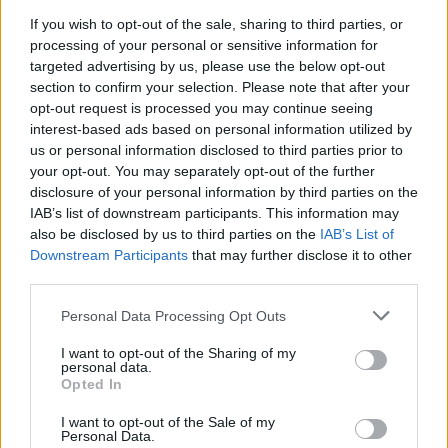
figyelmet nem érdemel, ’68-at nem divat szeretni a
jobboldalon, nincsen ebben semmi…
If you wish to opt-out of the sale, sharing to third parties, or
processing of your personal or sensitive information for
targeted advertising by us, please use the below opt-out
Az önök messiása Bajnai? Hadd
section to confirm your selection. Please note that after your
gratuláljak!
opt-out request is processed you may continue seeing
interest-based ads based on personal information utilized by
Döry L.
•
2012. október 11.
408
us or personal information disclosed to third parties prior to
your opt-out. You may separately opt-out of the further
disclosure of your personal information by third parties on the
A Milla október 23-ai tüntetésén Bajnai visszatér. Két
IAB’s list of downstream participants. This information may
év ellenzéki építkezési lehetőség után ott tartunk,
also be disclosed by us to third parties on the
IAB’s List of
hogy még mindig a bukott miniszterelnök az
Downstream Participants
that may further disclose it to other
ellenzék messiása? Mér' nem rögtön Medgyessy,
third parties.
hiszen róla sincs már rossz emlékünk...Tényleg nincs
jobb nála? A…
Please note that this website/app uses one or more Google
Personal Data Processing Opt Outs
services and may gather and store information including but
not limited to your visit or usage behaviour. You may click to
I want to opt-out of the Sharing of my
personal data.
grant or deny consent to Google and its third-party tags to
Opted In
use your data for below specified purposes in below Google
consent section.
I want to opt-out of the Sale of my
Personal Data.