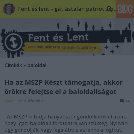
Fent és lent - gátlástalan patriotizmus
Címkék
»
baloldal
Ha az MSZP Készt támogatja, akkor
örökre felejtse el a baloldaliságot
baum
•
2015. február 19.
14
Az MSZP ki tudja hányadszor gondolkodik el azon,
hogy igazi baloldali fordulatra van szükség. Nyilván
úgy gondolják, vagy legalábbis az lenne a logikus,