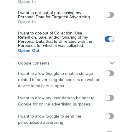
Opted In
I want to opt-out of processing my
Personal Data for Targeted Advertising.
Opted In
I want to opt-out of Collection, Use,
Retention, Sale, and/or Sharing of my
Personal Data that Is Unrelated with the
Purposes for which it was collected.
Opted Out
Legyen magányos harcos, akinek hat
Google consents
anyja van
I want to allow Google to enable storage
related to advertising like cookies on web or
Tékás Lacika
•
2012. augusztus 25.
36
device identifiers in apps.
Van baloldal. Van jobboldal. Baum kolléga, fent és
I want to allow my user data to be sent to
lentes szerzőtársam, írt egy posztot „Gondolkodjon
Google for online advertising purposes.
szekértáborokban, akinek hat anyja van” címmel,
amelyben rendkívül népszerű párt-ellenes húrokat
I want to allow Google to send me
pengetett. A Baum által bemutatott gondolatmenet
personalized advertising.
egy eléggé divatos…