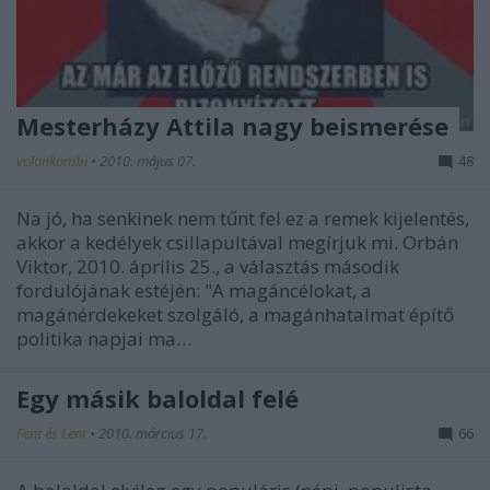
Mesterházy Attila nagy beismerése
volankombi
•
2010. május 07.
48
Na jó, ha senkinek nem tűnt fel ez a remek kijelentés,
akkor a kedélyek csillapultával megírjuk mi. Orbán
Viktor, 2010. április 25., a választás második
fordulójának estéjén: "A magáncélokat, a
magánérdekeket szolgáló, a magánhatalmat építő
politika napjai ma…
Egy másik baloldal felé
Fent és Lent
•
2010. március 17.
66