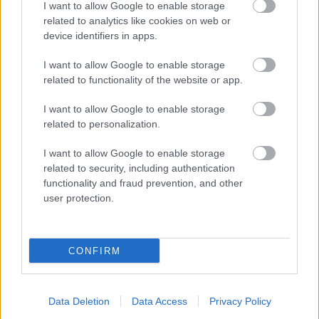
I want to allow Google to enable storage
related to analytics like cookies on web or
A szexi liberális meg a krumpliszagú
device identifiers in apps.
baloldali Budapest
I want to allow Google to enable storage
napon tamas
•
2012. február 06.
9
related to functionality of the website or app.
I want to allow Google to enable storage
A Szimplásodástól a tömbrehabilitációig tartó
related to personalization.
útnak nincsen kritikája, mert nincsen baloldal.
Vannak dolgok ugyanis, amik nem azért baszódnak
I want to allow Google to enable storage
el, mert valaki gonosz. És olyan dolgok is vannak,
related to security, including authentication
amelyekben személyes szimpátiáink alapján nem
functionality and fraud prevention, and other
lehet állást foglalni. Azért,…
user protection.
Végre rendesen tüntetünk,
basszameg!
CONFIRM
Tékás Lacika
•
2011. december 28.
163
Data Deletion
Data Access
Privacy Policy
Orbán Viktor újra az utcára vitte az embereket!