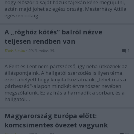
hogy először a saját házuk tájékán kéne megújulni,
aztán majd jöhet az egész ország. Mesterházy Attila
egészen odáig…
A „röghöz kötés” balról nézve
teljesen rendben van
Tékás Lacika
•
2013. május 08.
1
A Fent és Lent nem pártszócső, így néha ütköznek az
álláspontjaink. A hallgatói szerződés is ilyen téma,
ezért ahelyett hogy kinyilatkoztatnánk, „lehet más a
párbeszéd"-alapon mindkét érvrendszer nevében
megszólalunk. Ez az írás a harmadik a sorban, és a
hallgatói…
Magyarország Európa előtt:
komcsimentes övezet vagyunk