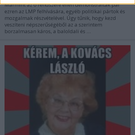
Mármint az ő rendszere ellen demonstráltak pár
ezren az LMP felhívására, egyéb politikai pártok és
mozgalmak részvételével. Úgy tűnik, hogy kezd
veszíteni népszerűségéből az a szerintem
borzalmasan káros, a baloldali és …