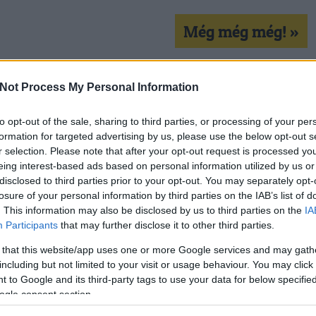
Még még még! »
k
Not Process My Personal Information
us 15
margit híd
vona
kokárda
fent
lengyelmagyar
goj motorosok
t
to opt-out of the sale, sharing to third parties, or processing of your per
kon is!
formation for targeted advertising by us, please use the below opt-out s
r selection. Please note that after your opt-out request is processed y
eing interest-based ads based on personal information utilized by us or
Tetszik
0
disclosed to third parties prior to your opt-out. You may separately opt-
losure of your personal information by third parties on the IAB’s list of
. This information may also be disclosed by us to third parties on the
IA
Participants
that may further disclose it to other third parties.
 that this website/app uses one or more Google services and may gath
including but not limited to your visit or usage behaviour. You may click 
 to Google and its third-party tags to use your data for below specifi
ogle consent section.