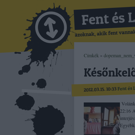
Fent és 
azoknak, akik fent vannak,
Címkék
»
dopeman_nem_v
Későnkelő
Fent és 
2012.03.15. 10:33
Volánko
22:16 A
interjú
Egyébk