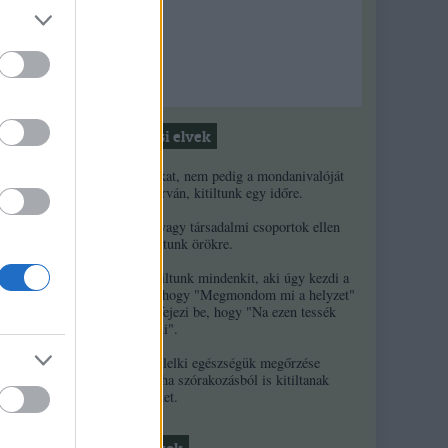
Moderálási elvek
1. Ha a másikat, nem pedig a mondanivalóját
minősíted durván, kitiltunk egy időre.
2. Ha népek vagy társadalmi csoportok ellen
uszítasz, kitiltunk örökre.
3. Örökre kitiltunk mindenkit, aki úgy kezdi a
kommentjét, hogy "Megmondom mi a helyzet"
és/vagy úgy fejezi be, hogy "Na ezen tessék
elgondolkodni".
4. A szerzők lelki egészségük megőrzése
érdekében néha szórakozásból is kitiltanak
kommentelőket.