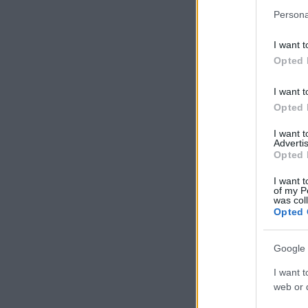
Persona
I want t
Opted 
I want t
Opted 
I want 
Advertis
Opted 
I want t
of my P
was col
Opted 
Google 
I want t
web or d