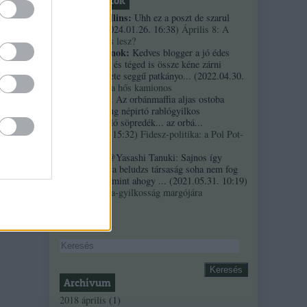
Friss topikok
necrophil collins:
Uhh ez a poszt de szarul
öregedett.
(
2024.01.26. 16:38
)
Április 8: A
többség kevés lesz?
Custertábornok:
Kedves blogger a jó édes
kurvaanyádat és téged is össze kéne zárni
ezekkel a fekete seggű patkányo...
(
2022.04.30.
01:14
)
Árpi, a hős kamionos
kiskutyauto:
Az orbánmaffia aljas ostoba
arrogáns hazug népirtó rablógyilkos
országromboló söpredék... az orbá...
(
2021.10.19. 15:32
)
Fidesz-politika: a Pol Pot-
szindróma
Sztancsek:
@Yasashi Tanuki: Sajnos így
valahogy. Ez a beludzs társaság soha nem fog
integrálódni, mint ahogy ...
(
2021.05.31. 10:19
)
A Bándy Kata-gyilkosság margójára
Keresés
Archívum
2018 április
(
1
)