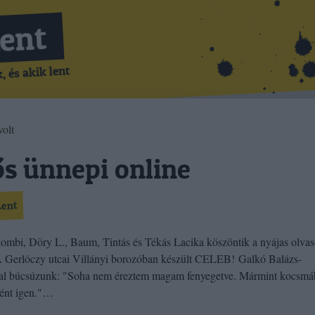
Lent
 és akik lent
olt
s ünnepi online
Lent
mbi, Döry L., Baum, Tintás és Tékás Lacika köszöntik a nyájas olvas
 Gerlóczy utcai Villányi borozóban készült CELEB! Galkó Balázs-
val búcsúzunk: "Soha nem éreztem magam fenyegetve. Mármint kocsmá
ént igen."…