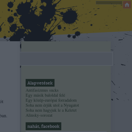
Alapvetések
Antifasizmus sucks
Egy másik baloldal felé
Egy közép-európai forradalom
ót
Soha nem érjük utol a Nyugatot
Soha nem hagyjuk le a Keletet
ban.
Alinsky-sorozat
nahát, facebook