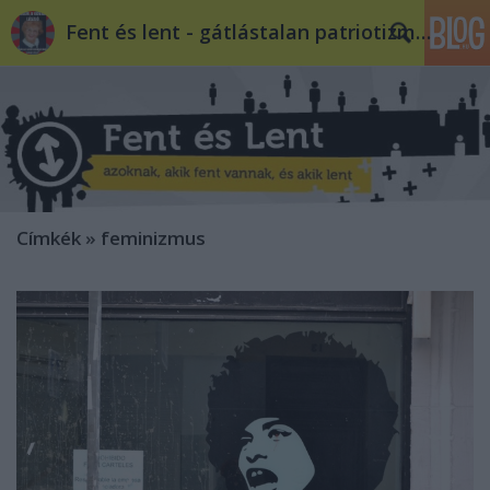
Fent és lent - gátlástalan patriotizmus
Címkék
»
feminizmus