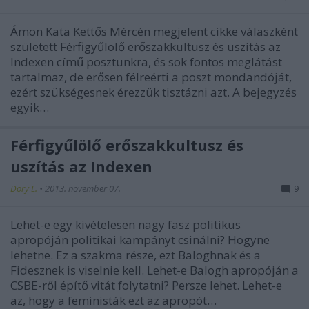
Ámon Kata Kettős Mércén megjelent cikke válaszként
született Férfigyűlölő erőszakkultusz és uszítás az
Indexen című posztunkra, és sok fontos meglátást
tartalmaz, de erősen félreérti a poszt mondandóját,
ezért szükségesnek érezzük tisztázni azt. A bejegyzés
egyik…
Férfigyűlölő erőszakkultusz és
uszítás az Indexen
Döry L.
•
2013. november 07.
9
Lehet-e egy kivételesen nagy fasz politikus
apropóján politikai kampányt csinálni? Hogyne
lehetne. Ez a szakma része, ezt Baloghnak és a
Fidesznek is viselnie kell. Lehet-e Balogh apropóján a
CSBE-ről építő vitát folytatni? Persze lehet. Lehet-e
az, hogy a feministák ezt az apropót…