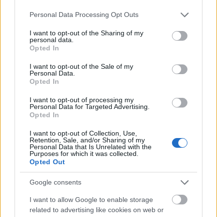
nagyra becsülöm az irányt és a munkásságot, amit
Please note that this website/app uses one or more Google
Personal Data Processing Opt Outs
képviselnek a szerzők. Éppen ezért meglepett és
services and may gather and store information including but
elszomorított Csányi Gergely írása, mivel úgy tűnik,…
not limited to your visit or usage behaviour. You may click to
I want to opt-out of the Sharing of my
personal data.
grant or deny consent to Google and its third-party tags to
Opted In
use your data for below specified purposes in below Google
consent section.
I want to opt-out of the Sale of my
Personal Data.
Opted In
I want to opt-out of processing my
Personal Data for Targeted Advertising.
Opted In
I want to opt-out of Collection, Use,
Retention, Sale, and/or Sharing of my
Personal Data that Is Unrelated with the
Purposes for which it was collected.
Opted Out
Google consents
Rendszerszemléletű, baloldali
I want to allow Google to enable storage
related to advertising like cookies on web or
feministaként a transzkérdésről