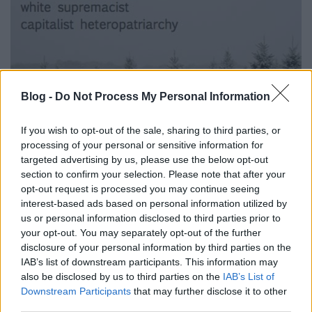
Blog -
Do Not Process My Personal Information
If you wish to opt-out of the sale, sharing to third parties, or
processing of your personal or sensitive information for
targeted advertising by us, please use the below opt-out
Interszekcionális feminizmus:
section to confirm your selection. Please note that after your
opt-out request is processed you may continue seeing
baloldali és antikapitalista
interest-based ads based on personal information utilized by
identitáspolitika
us or personal information disclosed to third parties prior to
your opt-out. You may separately opt-out of the further
Fent és Lent Vendégszerző
•
2017. február 22.
7
disclosure of your personal information by third parties on the
IAB’s list of downstream participants. This information may
Válasz Csányi Gergely „Rendszerszemléletű,
also be disclosed by us to third parties on the
IAB’s List of
baloldali feministaként a transzkérdésről” című
Downstream Participants
that may further disclose it to other
cikkére Régi olvasója vagyok a Fent és Lent blognak,
third parties.