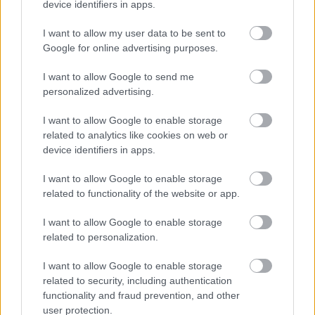
device identifiers in apps.
Fent és Lent Vendégszerző
•
2017. február 06.
24
I want to allow my user data to be sent to
Google for online advertising purposes.
Az utóbbi időben a magyar feminista mozgalmak
különböző résztvevői között kiélesedett a diskurzus
I want to allow Google to send me
a transzpolitikák kérdése kapcsán. A vita affektíven
personalized advertising.
terheltté és sok esetben sajnos személyeskedővé vált.
Mindehhez, azt gondolom, nagyban hozzájárult az
I want to allow Google to enable storage
egyébként alapvetően…
related to analytics like cookies on web or
device identifiers in apps.
I want to allow Google to enable storage
related to functionality of the website or app.
I want to allow Google to enable storage
related to personalization.
I want to allow Google to enable storage
related to security, including authentication
functionality and fraud prevention, and other
user protection.