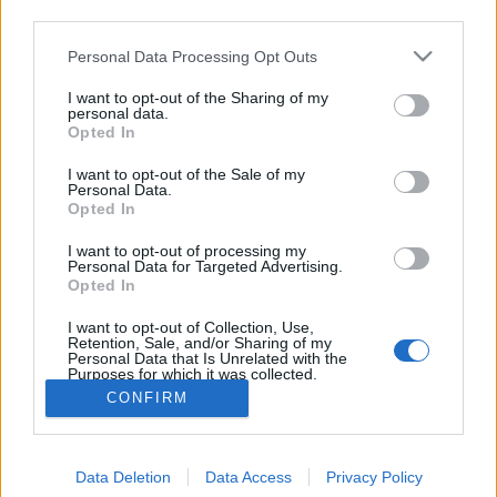
asszisztálása mellett - elvette tőle a gyerekeket a
third parties.
férje. Az ügy kapcsán megkérdeztük Spronz Júliát, a
Please note that this website/app uses one or more Google
PATENT Jogvédő…
Personal Data Processing Opt Outs
services and may gather and store information including but
not limited to your visit or usage behaviour. You may click to
I want to opt-out of the Sharing of my
Intézményes kényszerzubbony
personal data.
grant or deny consent to Google and its third-party tags to
Opted In
use your data for below specified purposes in below Google
filippova
•
2014. május 10.
16
consent section.
I want to opt-out of the Sale of my
Personal Data.
Kállay-Saunders Andrásnak Eurovíziós döntőt hozott
Opted In
a családon belüli erőszakról szóló dal. Túl azon,
I want to opt-out of processing my
hogy szerintem egy elviselhetetlen vinnyogás az
Personal Data for Targeted Advertising.
egész, értékelendő, hogy ezzel a komoly témával lép
Opted In
fel a rózsaszínű, cukormázas eseményen. Vele együtt
I want to opt-out of Collection, Use,
reménykedjünk…
Retention, Sale, and/or Sharing of my
Personal Data that Is Unrelated with the
Purposes for which it was collected.
Opted Out
CONFIRM
Google consents
Data Deletion
Data Access
Privacy Policy
I want to allow Google to enable storage