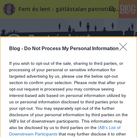
Fent és lent - gátlástalan patriotizmus
Blog -
Do Not Process My Personal Information
If you wish to opt-out of the sale, sharing to third parties, or
Címkék
»
gyámügy
processing of your personal or sensitive information for
targeted advertising by us, please use the below opt-out
Intézményes kényszerzubbony 2. - A
section to confirm your selection. Please note that after your
opt-out request is processed you may continue seeing
szakértő szemével
interest-based ads based on personal information utilized by
us or personal information disclosed to third parties prior to
filippova
•
2014. május 26.
3
your opt-out. You may separately opt-out of the further
disclosure of your personal information by third parties on the
Cikkünk első részében közreadtunk egy történetet
IAB’s list of downstream participants. This information may
egy fiatal anyáról, aki elmondása szerint évekig
also be disclosed by us to third parties on the
IAB’s List of
bántalmazó kapcsolatban élt, és – a gyámhivatal
Downstream Participants
that may further disclose it to other