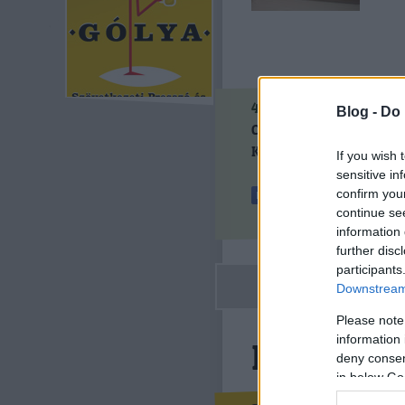
4
komment
Blog -
Do 
Címkék:
internet
jobbik
Kövess minket a Faceboo
If you wish 
sensitive in
confirm you
continue se
information 
further disc
participants
Downstream 
Please note
information 
Kína ráke
deny consent
in below Go
nurker