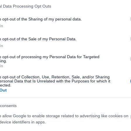
l Data Processing Opt Outs
y érzésem mostanában. Van például ez a Google-botrány. Hogy állítóla
o opt-out of the Sharing of my personal data.
ckerek emberi jogi aktivisták levelezését törték föl, ezért a Google nem
In
ó tovább alkalmazni a kínai kormány által kért korlátozásokat. Amiket a
 el, hogy beengedjék a…
o opt-out of the Sale of my Personal Data.
In
Még még még! »
to opt-out of processing my Personal Data for Targeted
ing.
In
o opt-out of Collection, Use, Retention, Sale, and/or Sharing
ersonal Data that Is Unrelated with the Purposes for which it
lected.
tvédelem
internet
lent
Out
kon is!
consents
Tetszik
0
o allow Google to enable storage related to advertising like cookies on
evice identifiers in apps.