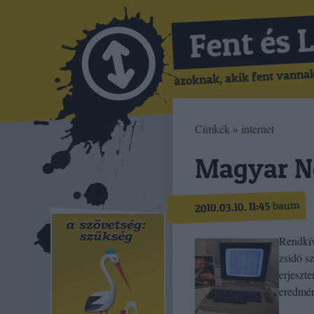
Fent és 
azoknak, akik fent vannak,
Címkék
»
internet
Magyar N
baum
2010.03.10. 11:45
Rendkív
zsidó s
erjeszt
eredmén