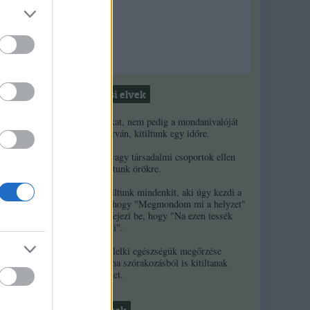
g
zért
Moderálási elvek
1. Ha a másikat, nem pedig a mondanivalóját
minősíted durván, kitiltunk egy időre.
2. Ha népek vagy társadalmi csoportok ellen
uszítasz, kitiltunk örökre.
3. Örökre kitiltunk mindenkit, aki úgy kezdi a
kommentjét, hogy "Megmondom mi a helyzet"
és/vagy úgy fejezi be, hogy "Na ezen tessék
elgondolkodni".
4. A szerzők lelki egészségük megőrzése
érdekében néha szórakozásból is kitiltanak
kommentelőket.