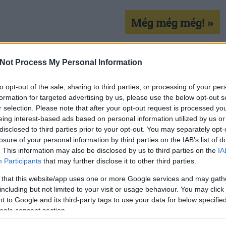
Még még még! »
Not Process My Personal Information
vona
lent
kon is!
to opt-out of the sale, sharing to third parties, or processing of your per
formation for targeted advertising by us, please use the below opt-out s
r selection. Please note that after your opt-out request is processed y
Tetszik
0
eing interest-based ads based on personal information utilized by us or
disclosed to third parties prior to your opt-out. You may separately opt-
losure of your personal information by third parties on the IAB’s list of
. This information may also be disclosed by us to third parties on the
IA
Participants
that may further disclose it to other third parties.
 that this website/app uses one or more Google services and may gath
including but not limited to your visit or usage behaviour. You may click 
resett a Google-re
 to Google and its third-party tags to use your data for below specifi
ogle consent section.