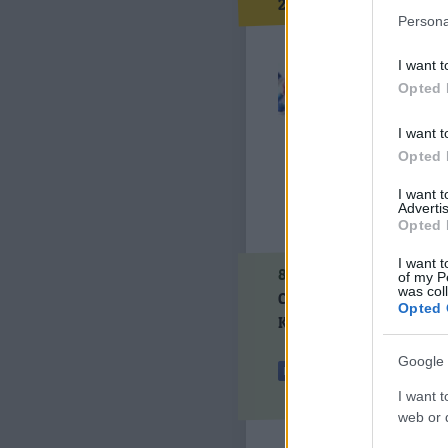
2010.01.21. 10:00
Persona
Lett eg
I want t
kínai ha
Opted 
hajland
vállalt
I want t
Opted 
I want 
Advertis
Opted 
I want t
8
komment
of my P
was col
Címkék:
google
kína
ada
Opted 
Kövess minket a Faceboo
Google 
I want t
web or d