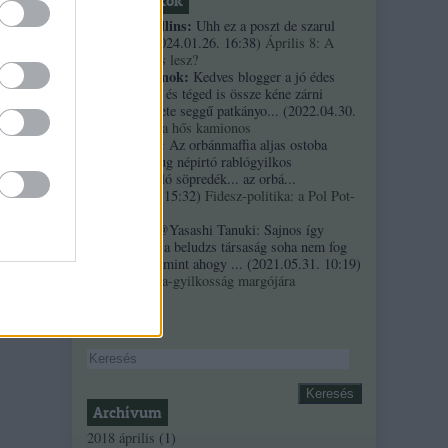
Friss topikok
necrophil collins:
Uhh ez a poszt de szarul
öregedett.
(
2024.01.26. 16:38
)
Április 8: A
többség kevés lesz?
Custertábornok:
Kedves blogger a jó édes
kurvaanyádat és téged is össze kéne zárni
ezekkel a fekete seggű patkányo...
(
2022.04.30.
01:14
)
Árpi, a hős kamionos
kiskutyauto:
Az orbánmaffia aljas ostoba
arrogáns hazug népirtó rablógyilkos
országromboló söpredék... az orbá...
(
2021.10.19. 15:32
)
Fidesz-politika: a Pol Pot-
szindróma
Sztancsek:
@Yasashi Tanuki: Sajnos így
valahogy. Ez a beludzs társaság soha nem fog
integrálódni, mint ahogy ...
(
2021.05.31. 10:19
)
A Bándy Kata-gyilkosság margójára
Keresés
Archívum
2018 április
(
1
)