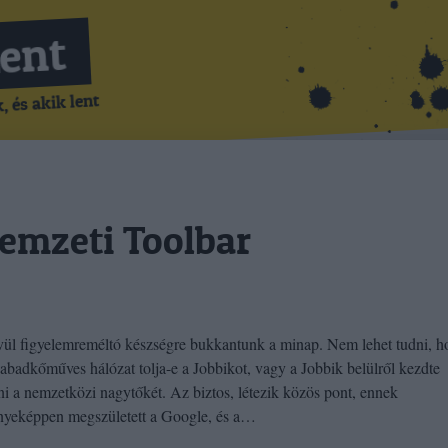
Lent
 és akik lent
emzeti Toolbar
ül figyelemreméltó készségre bukkantunk a minap. Nem lehet tudni, h
zabadkőműves hálózat tolja-e a Jobbikot, vagy a Jobbik belülről kezdte
eni a nemzetközi nagytőkét. Az biztos, létezik közös pont, ennek
yeképpen megszületett a Google, és a…