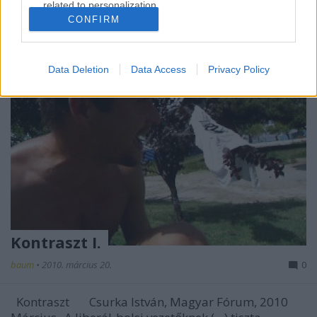
related to personalization.
CONFIRM
I want to allow Google to enable storage
related to security, including authentication
functionality and fraud prevention, and other
Data Deletion
Data Access
Privacy Policy
user protection.
Kontraszt I.
baum
•
2010. március 20.
0
Kontraszt Csurka István, Magyar Fórum, 2010