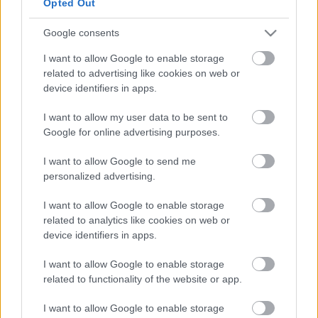
Opted Out
Gondolkodjon szekértáborokban,
Google consents
akinek hat anyja van
I want to allow Google to enable storage
baum
•
2012. június 19.
45
related to advertising like cookies on web or
device identifiers in apps.
Lehet-e független, autonóm gondolkodónak lenni
I want to allow my user data to be sent to
Magyarországon? – merül fel bennem egyre
Google for online advertising purposes.
gyakrabban a kérdés. Meg lehet-e határozni
önmagunkat ideológiák mentén, még idiótább szót
I want to allow Google to send me
használva mindenféle izmusokkal? Hiszem, hogy a
personalized advertising.
politikai koordináta-rendszert meghaladta az idő.…
I want to allow Google to enable storage
related to analytics like cookies on web or
Szüksége van-e közéletünknek
device identifiers in apps.
Gyurcsány Ferencre?
I want to allow Google to enable storage
baum
•
2012. május 11.
13
related to functionality of the website or app.
Nincs!
I want to allow Google to enable storage