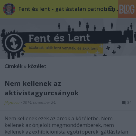
Fent és lent - gátlástalan patriotizmus
Címkék
»
közélet
Nem kellenek az
aktivistagyurcsányok
filippova
•
2014. november 24.
34
Nem kellenek ezek az arcok a közéletbe. Nem
kellenek az önjelölt megmondóemberek, nem
kellenek az exhibicionista egotripperek, gátlástalan