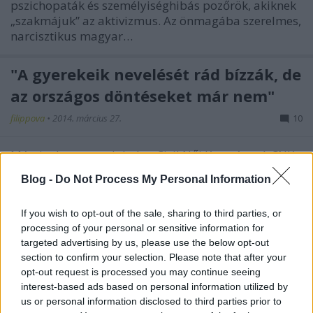
pszichopaták és személyiséghibás pozőrök, akiknek
„szakmájuk” az aktivizmus. Az önmagába szerelmes,
narcisztikus magyar…
"A gyerekeik nevelését rád bízzák, de
az országos döntéseket már nem"
filippova
•
2014. március 27.
10
Márciusban megalakult a Civil Női Kormány. A CNK
egy alulról szerveződő, a hivatalos politikai arénán
Blog -
Do Not Process My Personal Information
kívül működő, alternatív kabinet, amely
szakterületükön kompetens nőkből áll. A
If you wish to opt-out of the sale, sharing to third parties, or
kezdeményezés célja, hogy hozzájáruljon a nők
processing of your personal or sensitive information for
szakértői kompetenciájának fokozottabb…
targeted advertising by us, please use the below opt-out
section to confirm your selection. Please note that after your
opt-out request is processed you may continue seeing
interest-based ads based on personal information utilized by
us or personal information disclosed to third parties prior to