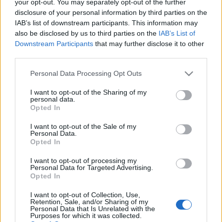
your opt-out. You may separately opt-out of the further
disclosure of your personal information by third parties on the
IAB’s list of downstream participants. This information may
also be disclosed by us to third parties on the
IAB’s List of
Downstream Participants
that may further disclose it to other
third parties.
Please note that this website/app uses one or more Google
Personal Data Processing Opt Outs
services and may gather and store information including but
not limited to your visit or usage behaviour. You may click to
I want to opt-out of the Sharing of my
personal data.
grant or deny consent to Google and its third-party tags to
Opted In
use your data for below specified purposes in below Google
Elmúltnyolcévezés a Bëlga tükrében
consent section.
I want to opt-out of the Sale of my
Personal Data.
baum
•
2012. július 18.
3
Opted In
- kuncekunce...kuncekunce dadadadadada dajcs
I want to opt-out of processing my
Personal Data for Targeted Advertising.
dajcs dajcs - Kinek ne lenne ismerős ez a klasszikus
Opted In
sor?! Elmúlt 8 év! Azóta múlt el, hogy a Bëlga
megalkotta a Képviselő boogie c. számát. A dalban
I want to opt-out of Collection, Use,
Retention, Sale, and/or Sharing of my
összesen 21 politikus nevét vették a szájukra a
Personal Data that Is Unrelated with the
srácok. Pusztán érdekességként…
Purposes for which it was collected.