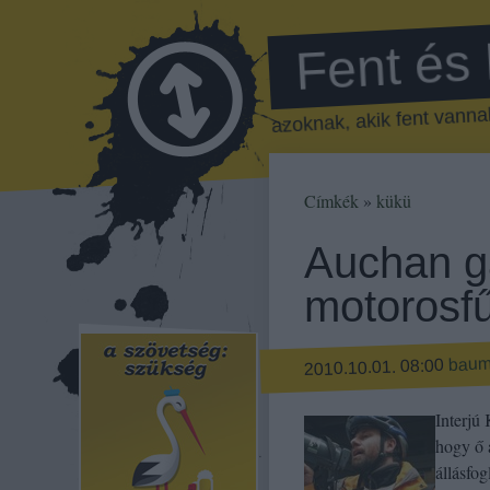
Fent és
azoknak, akik fent vannak
Címkék
»
kükü
Auchan g
motorosfű
bau
2010.10.01. 08:00
Interjú
hogy ő 
állásfog