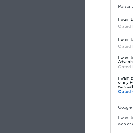
Persona
I want t
Opted 
I want t
Opted 
I want 
Advertis
Opted 
I want t
of my P
was col
Opted 
Google 
I want t
web or d