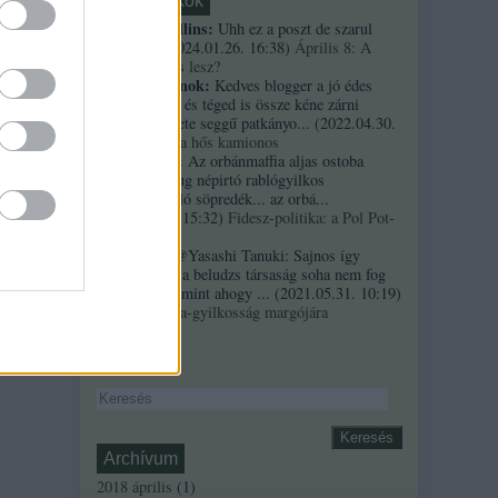
Friss topikok
necrophil collins:
Uhh ez a poszt de szarul
öregedett.
(
2024.01.26. 16:38
)
Április 8: A
többség kevés lesz?
Custertábornok:
Kedves blogger a jó édes
kurvaanyádat és téged is össze kéne zárni
ezekkel a fekete seggű patkányo...
(
2022.04.30.
01:14
)
Árpi, a hős kamionos
kiskutyauto:
Az orbánmaffia aljas ostoba
arrogáns hazug népirtó rablógyilkos
országromboló söpredék... az orbá...
(
2021.10.19. 15:32
)
Fidesz-politika: a Pol Pot-
szindróma
Sztancsek:
@Yasashi Tanuki: Sajnos így
valahogy. Ez a beludzs társaság soha nem fog
integrálódni, mint ahogy ...
(
2021.05.31. 10:19
)
A Bándy Kata-gyilkosság margójára
Keresés
Archívum
2018 április
(
1
)