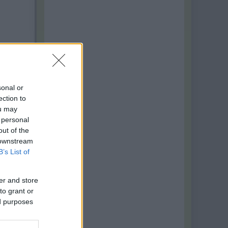
sonal or
ection to
ou may
 personal
out of the
 downstream
B’s List of
er and store
to grant or
ed purposes