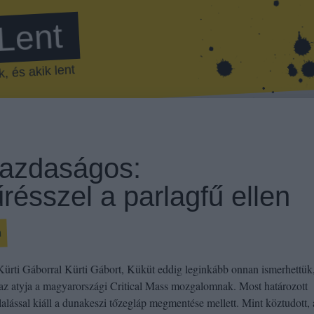
 Lent
, és akik lent
azdaságos:
résszel a parlagfű ellen
m
 Kürti Gáborral Kürti Gábort, Küküt eddig leginkább onnan ismerhettük
az atyja a magyarországi Critical Mass mozgalomnak. Most határozott
lalással kiáll a dunakeszi tőzegláp megmentése mellett. Mint köztudott, 