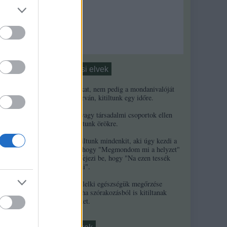
Moderálási elvek
1. Ha a másikat, nem pedig a mondanivalóját
minősíted durván, kitiltunk egy időre.
2. Ha népek vagy társadalmi csoportok ellen
uszítasz, kitiltunk örökre.
3. Örökre kitiltunk mindenkit, aki úgy kezdi a
kommentjét, hogy "Megmondom mi a helyzet"
és/vagy úgy fejezi be, hogy "Na ezen tessék
elgondolkodni".
4. A szerzők lelki egészségük megőrzése
érdekében néha szórakozásból is kitiltanak
kommentelőket.