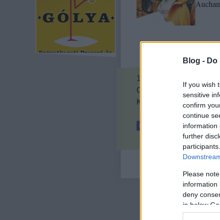
Auchan
Blog -
Do 
17
komment
If you wish 
Címkék:
civil
auchan
gá
sensitive in
Kövess minket a Facebo
confirm you
continue se
information 
further disc
participants
Downstream 
Please note
information 
deny consent
in below Go