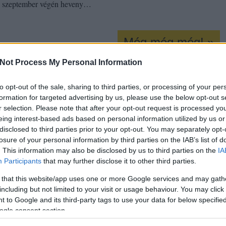
 szeptember végén heveny…
Még még még! »
Not Process My Personal Information
to opt-out of the sale, sharing to third parties, or processing of your per
bor
tőzegláp
lent
kürti
kükü
formation for targeted advertising by us, please use the below opt-out s
okon is!
r selection. Please note that after your opt-out request is processed y
eing interest-based ads based on personal information utilized by us or
Tetszik
disclosed to third parties prior to your opt-out. You may separately opt-
0
losure of your personal information by third parties on the IAB’s list of
. This information may also be disclosed by us to third parties on the
IA
Participants
that may further disclose it to other third parties.
 that this website/app uses one or more Google services and may gath
including but not limited to your visit or usage behaviour. You may click 
 to Google and its third-party tags to use your data for below specifi
ogle consent section.