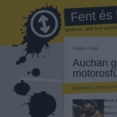
Fent és
azoknak, akik fent vannak
Címkék
»
kükü
Auchan g
motorosfű
bau
2010.10.01. 08:00
Interjú
hogy ő 
állásfog