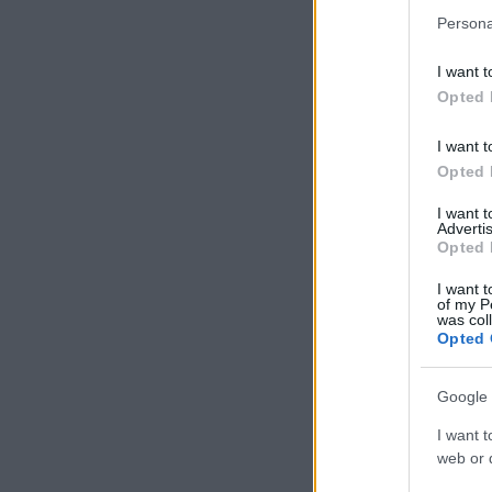
Persona
I want t
Opted 
I want t
Opted 
I want 
Advertis
Opted 
I want t
of my P
was col
Opted 
Google 
I want t
web or d