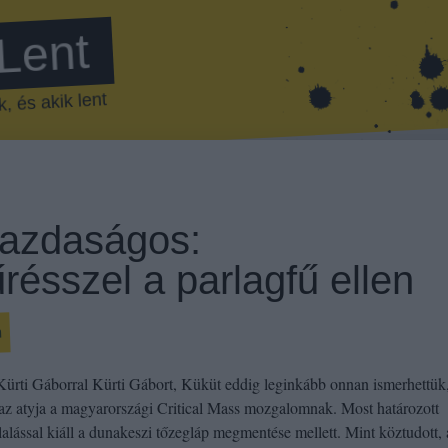
 Lent
, és akik lent
azdaságos:
résszel a parlagfű ellen
m
 Kürti Gáborral Kürti Gábort, Küküt eddig leginkább onnan ismerhettük
az atyja a magyarországi Critical Mass mozgalomnak. Most határozott
lalással kiáll a dunakeszi tőzegláp megmentése mellett. Mint köztudott, 