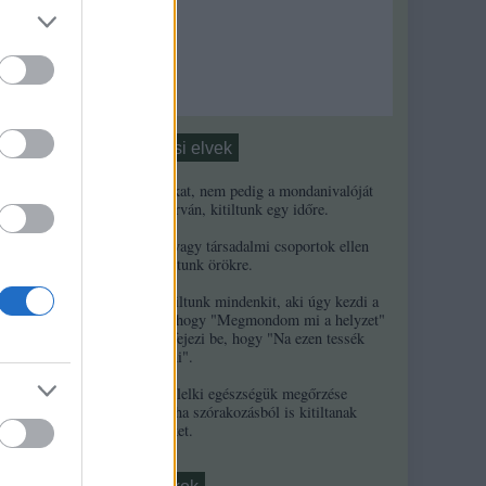
Moderálási elvek
1. Ha a másikat, nem pedig a mondanivalóját
minősíted durván, kitiltunk egy időre.
2. Ha népek vagy társadalmi csoportok ellen
uszítasz, kitiltunk örökre.
3. Örökre kitiltunk mindenkit, aki úgy kezdi a
kommentjét, hogy "Megmondom mi a helyzet"
és/vagy úgy fejezi be, hogy "Na ezen tessék
elgondolkodni".
4. A szerzők lelki egészségük megőrzése
érdekében néha szórakozásból is kitiltanak
kommentelőket.