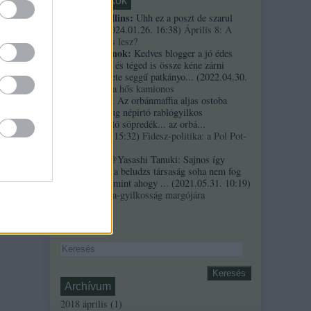
Friss topikok
necrophil collins:
Uhh ez a poszt de szarul
öregedett.
(
2024.01.26. 16:38
)
Április 8: A
többség kevés lesz?
Custertábornok:
Kedves blogger a jó édes
kurvaanyádat és téged is össze kéne zárni
ezekkel a fekete seggű patkányo...
(
2022.04.30.
01:14
)
Árpi, a hős kamionos
kiskutyauto:
Az orbánmaffia aljas ostoba
arrogáns hazug népirtó rablógyilkos
országromboló söpredék... az orbá...
(
2021.10.19. 15:32
)
Fidesz-politika: a Pol Pot-
szindróma
Sztancsek:
@Yasashi Tanuki: Sajnos így
valahogy. Ez a beludzs társaság soha nem fog
integrálódni, mint ahogy ...
(
2021.05.31. 10:19
)
A Bándy Kata-gyilkosság margójára
Keresés
Archívum
2018 április
(
1
)