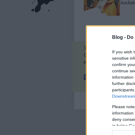
Auchan
Blog -
Do 
17
komment
If you wish 
Címkék:
civil
auchan
gá
sensitive in
Kövess minket a Facebo
confirm you
continue se
information 
further disc
participants
Downstream 
Please note
information 
deny consent
in below Go