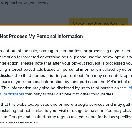
 szeptember végén heveny…
Még még még! »
Not Process My Personal Information
to opt-out of the sale, sharing to third parties, or processing of your per
bor
tőzegláp
lent
kürti
kükü
formation for targeted advertising by us, please use the below opt-out s
okon is!
r selection. Please note that after your opt-out request is processed y
eing interest-based ads based on personal information utilized by us or
Tetszik
disclosed to third parties prior to your opt-out. You may separately opt-
0
losure of your personal information by third parties on the IAB’s list of
. This information may also be disclosed by us to third parties on the
IA
Participants
that may further disclose it to other third parties.
 that this website/app uses one or more Google services and may gath
including but not limited to your visit or usage behaviour. You may click 
 to Google and its third-party tags to use your data for below specifi
ogle consent section.