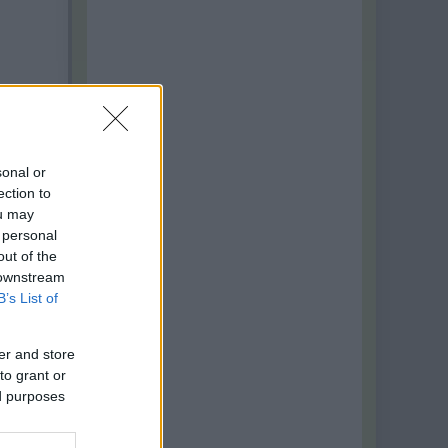
sonal or
ection to
ou may
 personal
out of the
 downstream
B’s List of
er and store
to grant or
ed purposes