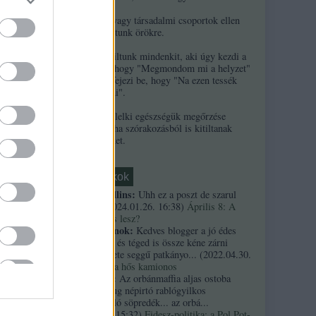
2. Ha népek vagy társadalmi csoportok ellen
uszítasz, kitiltunk örökre.
3. Örökre kitiltunk mindenkit, aki úgy kezdi a
kommentjét, hogy "Megmondom mi a helyzet"
és/vagy úgy fejezi be, hogy "Na ezen tessék
elgondolkodni".
4. A szerzők lelki egészségük megőrzése
érdekében néha szórakozásból is kitiltanak
kommentelőket.
Friss topikok
necrophil collins:
Uhh ez a poszt de szarul
öregedett.
(
2024.01.26. 16:38
)
Április 8: A
többség kevés lesz?
Custertábornok:
Kedves blogger a jó édes
kurvaanyádat és téged is össze kéne zárni
ezekkel a fekete seggű patkányo...
(
2022.04.30.
01:14
)
Árpi, a hős kamionos
kiskutyauto:
Az orbánmaffia aljas ostoba
arrogáns hazug népirtó rablógyilkos
országromboló söpredék... az orbá...
(
2021.10.19. 15:32
)
Fidesz-politika: a Pol Pot-