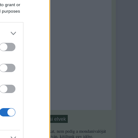
to grant or
ed purposes
Moderálási elvek
1. Ha a másikat, nem pedig a mondanivalóját
minősíted durván, kitiltunk egy időre.