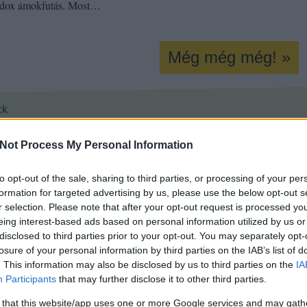
odox ámokfutás. Most…
Még még még! »
ck
erkel
die
euro
linke
okon is!
Not Process My Personal Information
Tetszik
0
to opt-out of the sale, sharing to third parties, or processing of your per
formation for targeted advertising by us, please use the below opt-out s
r selection. Please note that after your opt-out request is processed y
eing interest-based ads based on personal information utilized by us or
disclosed to third parties prior to your opt-out. You may separately opt-
losure of your personal information by third parties on the IAB’s list of
. This information may also be disclosed by us to third parties on the
IA
Participants
that may further disclose it to other third parties.
 that this website/app uses one or more Google services and may gath