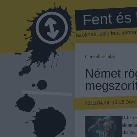
Fent és
azoknak, akik fent vannak
Címkék
»
linke
Német rö
megszorí
Döry 
2012.04.24. 13:15
Orbán B
ahonnan
elenged