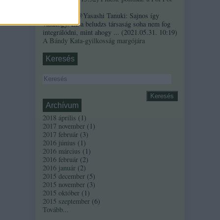
szindróma
Sztancsek:
@Yasashi Tanuki: Sajnos így
valahogy. Ez a beludzs társaság soha nem fog
integrálódni, mint ahogy ...
(
2021.05.31. 10:19
)
A Bándy Kata-gyilkosság margójára
Keresés
Archívum
2018 április
(
1
)
2017 november
(
1
)
2017 február
(
3
)
2016 június
(
1
)
2016 március
(
1
)
2016 február
(
2
)
2016 január
(
2
)
2015 december
(
5
)
2015 november
(
3
)
2015 október
(
1
)
2015 szeptember
(
6
)
Tovább
...