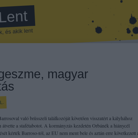
 Lent
, és akik lent
geszme, magyar
tás
L.
arrosoval való brüsszeli találkozóját követően visszatért a kályhához
 átvette a stafétabotot. A kormányzás kezdetén Orbánék a hiánycél
ését kérték Barroso-tól, az EU nem ment bele és aztán erre következett 