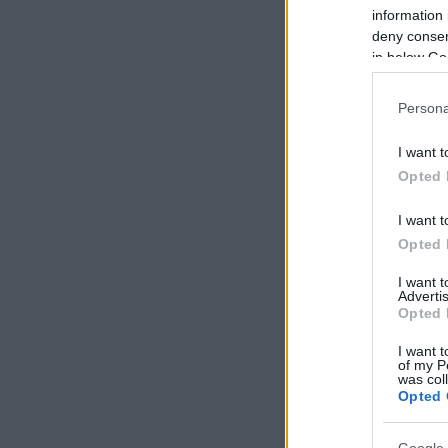
information 
deny consent
in below Go
Persona
I want t
Opted 
I want t
Opted 
I want 
Advertis
Opted 
I want t
of my P
was col
Opted 