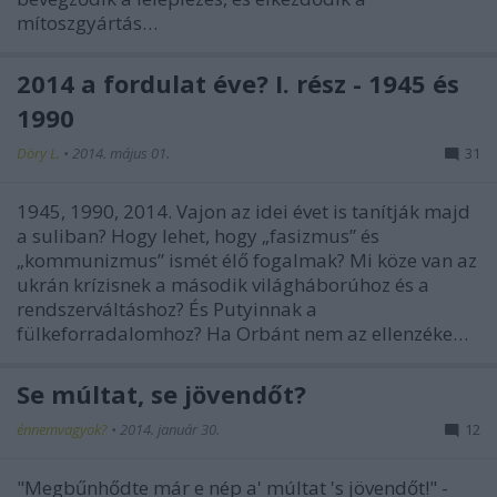
mítoszgyártás…
2014 a fordulat éve? I. rész - 1945 és
1990
Döry L.
•
2014. május 01.
31
1945, 1990, 2014. Vajon az idei évet is tanítják majd
a suliban? Hogy lehet, hogy „fasizmus” és
„kommunizmus” ismét élő fogalmak? Mi köze van az
ukrán krízisnek a második világháborúhoz és a
rendszerváltáshoz? És Putyinnak a
fülkeforradalomhoz? Ha Orbánt nem az ellenzéke…
Se múltat, se jövendőt?
énnemvagyok?
•
2014. január 30.
12
"Megbűnhődte már e nép a' múltat 's jövendőt!" -