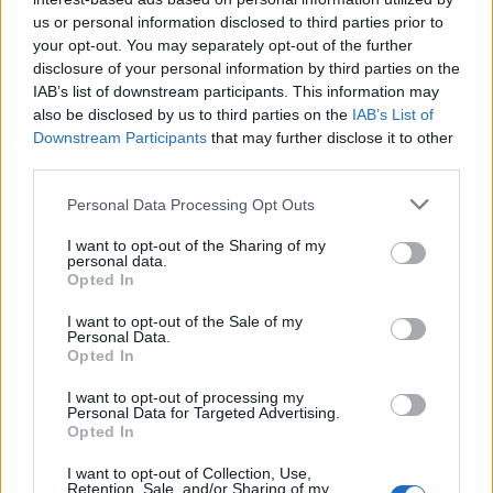
Miért vízfejű Magyarország?
us or personal information disclosed to third parties prior to
beeni
•
2014. január 28.
72
your opt-out. You may separately opt-out of the further
disclosure of your personal information by third parties on the
IAB’s list of downstream participants. This information may
Budapest részesedése az ország GDP-jéből 40%-os,
also be disclosed by us to third parties on the
IAB’s List of
miközben a népességéből csak 17%, az
Downstream Participants
that may further disclose it to other
agglomerációt is belevéve 25%. 10-ből 4 Ft
third parties.
Budapesten termelődik, és minden negyedik
magyar budapesti vagy oda jár dolgozni. A túlsúlyt
Please note that this website/app uses one or more Google
Personal Data Processing Opt Outs
erősíti az országban kialakított centrális…
services and may gather and store information including but
not limited to your visit or usage behaviour. You may click to
I want to opt-out of the Sharing of my
personal data.
grant or deny consent to Google and its third-party tags to
Magyarország és sorstársai: Köztes-
Opted In
use your data for below specified purposes in below Google
Európa
consent section.
I want to opt-out of the Sale of my
Personal Data.
beeni
•
2013. november 02.
60
Opted In
I want to opt-out of processing my
Köztes-Európa Közép-Kelet-Európa kulturális
Personal Data for Targeted Advertising.
alapokat követő kijelölése. Ütközőzóna Nyugat és
Opted In
Kelet között, egy állandó harcmező, amit a német,
I want to opt-out of Collection, Use,
orosz és török birodalmi törekvések időről időre
Retention, Sale, and/or Sharing of my