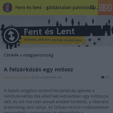
Fent és lent - gátlástalan patriotizmus
Címkék
»
magyarország
A felzárkózás egy mítosz
komoroczki tunde
•
2014. szeptember 26.
27
A fejlett világhoz történő felzárkózás ígérete a
rendszerváltás óta eltelt két évtizedben egy mítosszá
vált, és azt ma már annak eredeti hirdetői, a liberális
értelmiség sem vallja. Az Orbán-rezsim működésével
bevégződik a leleplezés, és elkezdődik a