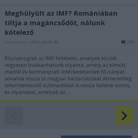
Meghülyült az IMF? Romániában
tiltja a magáncsődöt, nálunk
kötelező
napon tamas
•
2012. január 08.
279
Kiszivárogtak az IMF feltételei, amelyek között
vegyesen bukkanhatunk olyanra, amely az elmúlt
másfél év kormányzati intézkedéseinek fő irányát
vonatná vissza (a magyar háztartásokat átmenetileg
tehermentesítő különadókat is vissza kellene vonni),
és olyanokat, amelyek az…