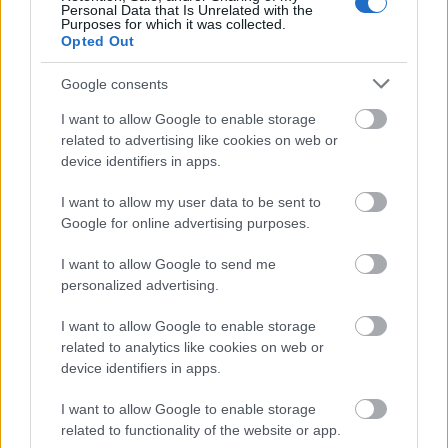
átrendeztek vagy éppen bekebeleztek. Köztes-
Personal Data that Is Unrelated with the
Purposes for which it was collected.
Európa országait a…
Opted Out
Endlösung der Nyuggerfrage
Google consents
I want to allow Google to enable storage
Fent és Lent
•
2013. június 10.
17
related to advertising like cookies on web or
device identifiers in apps.
Puzsér Róbert posztja Válasz Farkas Attila
Mártonnak Nos, kedves FAM! Mindenképpen
I want to allow my user data to be sent to
reagálnom kell a nyuggerkérdéssel kapcsolatos
Google for online advertising purposes.
írásodra, mielőtt még gyanútlan és jóhiszemű
tömegeket dezinformálnál vele. Bár személy szerint
I want to allow Google to send me
nem lettem megszólítva, mind a ketten tudjuk,…
personalized advertising.
I want to allow Google to enable storage
Milyen állama van a Fidesznek?
related to analytics like cookies on web or
device identifiers in apps.
nurker
•
2013. március 18.
37
I want to allow Google to enable storage
Miközben a magyar ellenzék és az EU a magyar
related to functionality of the website or app.
államhatalom szélsőséges centralizációja fölött