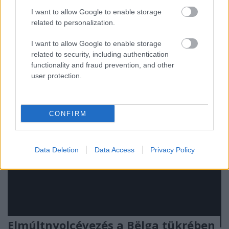
aggódik, a magyar államhatalom napokon keresztül
I want to allow Google to enable storage
képtelen volt kimenteni egy előre bejelentett
related to personalization.
hófúvásban beragadt autósokat. Olyan tény ez,
amin érdemes elrágódni egy darabig, és…
I want to allow Google to enable storage
related to security, including authentication
functionality and fraud prevention, and other
user protection.
CONFIRM
Data Deletion
Data Access
Privacy Policy
Elmúltnyolcévezés a Bëlga tükrében