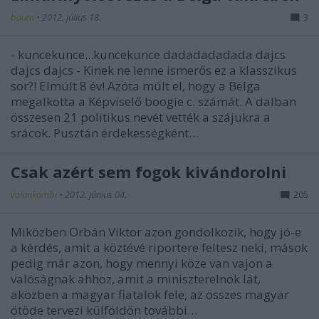
baum
•
2012. július 18.
3
- kuncekunce...kuncekunce dadadadadada dajcs
dajcs dajcs - Kinek ne lenne ismerős ez a klasszikus
sor?! Elmúlt 8 év! Azóta múlt el, hogy a Bëlga
megalkotta a Képviselő boogie c. számát. A dalban
összesen 21 politikus nevét vették a szájukra a
srácok. Pusztán érdekességként…
Csak azért sem fogok kivándorolni
volankombi
•
2012. június 04.
205
Miközben Orbán Viktor azon gondolkozik, hogy jó-e
a kérdés, amit a köztévé riportere feltesz neki, mások
pedig már azon, hogy mennyi köze van vajon a
valóságnak ahhoz, amit a miniszterelnök lát,
aközben a magyar fiatalok fele, az összes magyar
ötöde tervezi külföldön további…