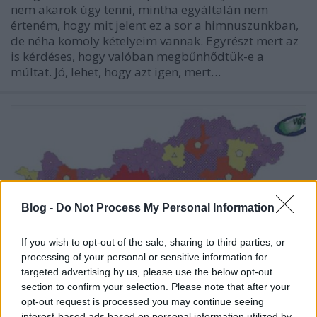
nem akarok úgy tenni, mintha egyáltalán nem
érteném, hogy mit jelent ez a sor a himnuszunkban,
de néha komoly kételyeim vannak. Egyrészt mert az
is kérdéses, hogy valóban megbűnhődtük-e a
múltat. Jó, lehet, hogy azt igen, mert…
Blog -
Do Not Process My Personal Information
If you wish to opt-out of the sale, sharing to third parties, or
processing of your personal or sensitive information for
targeted advertising by us, please use the below opt-out
section to confirm your selection. Please note that after your
opt-out request is processed you may continue seeing
interest-based ads based on personal information utilized by