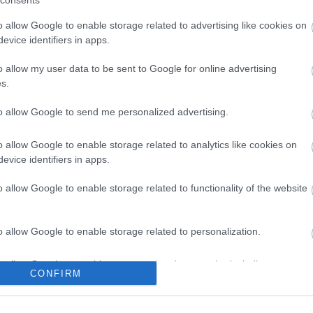
consents
éssel…
o allow Google to enable storage related to advertising like cookies on
evice identifiers in apps.
Még még még! »
o allow my user data to be sent to Google for online advertising
s.
k
to allow Google to send me personalized advertising.
tás
költségvetés
kovács péter
unortodox
halmosi árpád
kon is!
o allow Google to enable storage related to analytics like cookies on
evice identifiers in apps.
Tetszik
0
o allow Google to enable storage related to functionality of the website
o allow Google to enable storage related to personalization.
nem szakad le a pofája -
III.
o allow Google to enable storage related to security, including
CONFIRM
cation functionality and fraud prevention, and other user protection.
 Lent