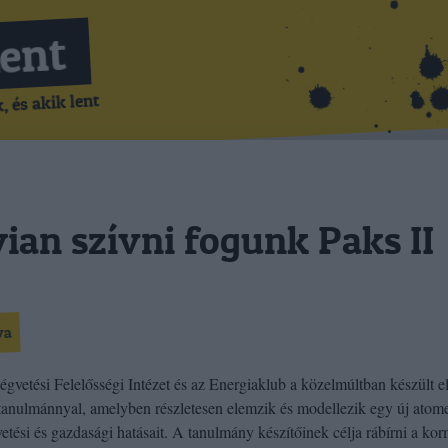
Lent
 és akik lent
an szívni fogunk Paks II
va
égvetési Felelősségi Intézet és az Energiaklub a közelmúltban készült e
 tanulmánnyal, amelyben részletesen elemzik és modellezik egy új ato
vetési és gazdasági hatásait. A tanulmány készítőinek célja rábírni a ko