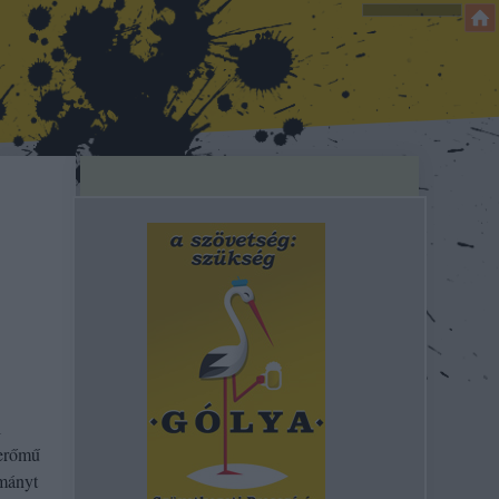
l
merőmű
rmányt