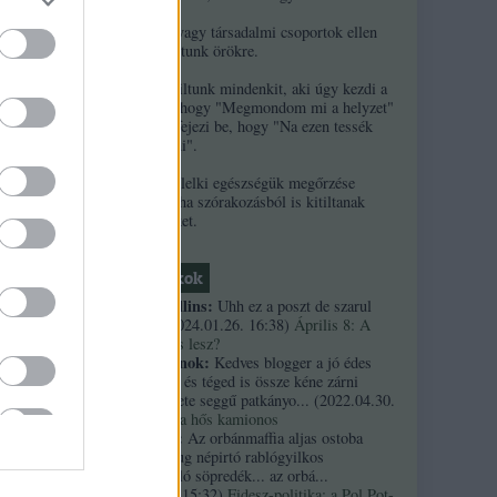
2. Ha népek vagy társadalmi csoportok ellen
uszítasz, kitiltunk örökre.
3. Örökre kitiltunk mindenkit, aki úgy kezdi a
kommentjét, hogy "Megmondom mi a helyzet"
és/vagy úgy fejezi be, hogy "Na ezen tessék
elgondolkodni".
4. A szerzők lelki egészségük megőrzése
érdekében néha szórakozásból is kitiltanak
kommentelőket.
Friss topikok
necrophil collins:
Uhh ez a poszt de szarul
öregedett.
(
2024.01.26. 16:38
)
Április 8: A
többség kevés lesz?
Custertábornok:
Kedves blogger a jó édes
kurvaanyádat és téged is össze kéne zárni
ezekkel a fekete seggű patkányo...
(
2022.04.30.
01:14
)
Árpi, a hős kamionos
kiskutyauto:
Az orbánmaffia aljas ostoba
arrogáns hazug népirtó rablógyilkos
országromboló söpredék... az orbá...
(
2021.10.19. 15:32
)
Fidesz-politika: a Pol Pot-