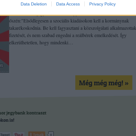
Data Deletion
Data Access
Privacy Policy
Simor András jegybankelnök eképpen volt bátor 2008
őszén:"Elsődlegesen a szociális kiadásokon kell a kormánynak
takarékoskodnia. Be kell fagyasztani a közszolgálati alkalmazotta
fizetését, és nem szabad engedni a reálbérek emelkedését. Így
elkerülhetetlen, hogy mindenki…
Még még még! »
mor
jegybank
kontraszt
kon is!
Tetszik
0