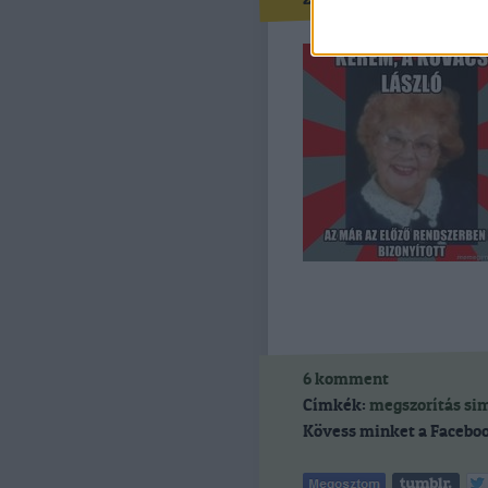
6
komment
Címkék:
megszorítás
si
Kövess minket a Faceboo