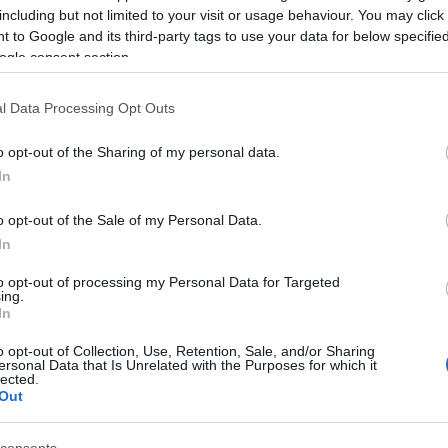
including but not limited to your visit or usage behaviour. You may click 
 to Google and its third-party tags to use your data for below specifi
ogle consent section.
l Data Processing Opt Outs
o opt-out of the Sharing of my personal data.
In
o opt-out of the Sale of my Personal Data.
elés: élénkítés, megszorítá
In
yolviasz?
to opt-out of processing my Personal Data for Targeted
ing.
In
o opt-out of Collection, Use, Retention, Sale, and/or Sharing
ersonal Data that Is Unrelated with the Purposes for which it
ay) abban egyetértett Jávorral, hogy egy túl erős egyensúlyjavítás rece
lected.
Out
 De a Jávor által javasolt gazdaságélénkítés sem járható út, mert ugyan
űködhet, de azonnali eladósodást okoz. Különben elsőre az EU is az