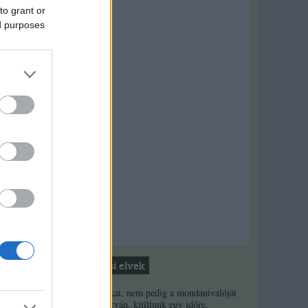
to grant or
ed purposes
s,
ssziót
Moderálási elvek
 rövid
1. Ha a másikat, nem pedig a mondanivalóját
minősíted durván, kitiltunk egy időre.