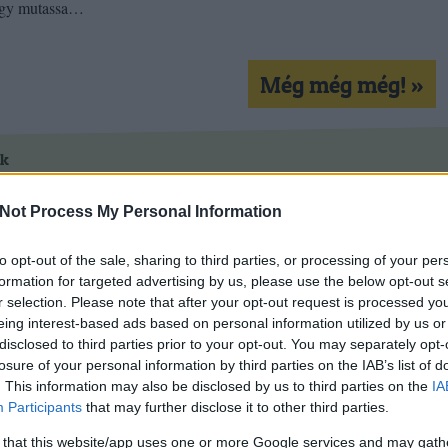
ogy mutassa…
Még még még! »
ck
orítás
költségvetés
atomerőmű
Paks
kon is!
Not Process My Personal Information
Tetszik
0
to opt-out of the sale, sharing to third parties, or processing of your per
formation for targeted advertising by us, please use the below opt-out s
r selection. Please note that after your opt-out request is processed y
eing interest-based ads based on personal information utilized by us or
disclosed to third parties prior to your opt-out. You may separately opt-
losure of your personal information by third parties on the IAB’s list of
. This information may also be disclosed by us to third parties on the
IA
Participants
that may further disclose it to other third parties.
 that this website/app uses one or more Google services and may gath