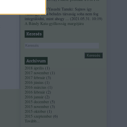
szindróma
Sztancsek:
@Yasashi Tanuki: Sajnos így
valahogy. Ez a beludzs társaság soha nem fog
integrálódni, mint ahogy ...
(
2021.05.31. 10:19
)
A Bándy Kata-gyilkosság margójára
k
Keresés
Archívum
2018 április
(
1
)
2017 november
(
1
)
2017 február
(
3
)
2016 június
(
1
)
2016 március
(
1
)
2016 február
(
2
)
2016 január
(
2
)
2015 december
(
5
)
2015 november
(
3
)
2015 október
(
1
)
2015 szeptember
(
6
)
Tovább
...