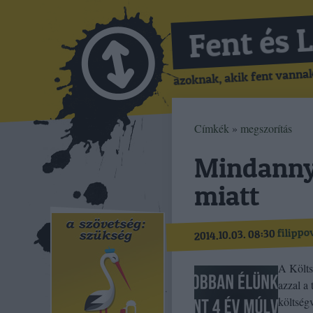
Fent és 
azoknak, akik fent vannak,
Címkék
»
megszorítás
Mindannyi
miatt
filippo
2014.10.03. 08:30
A Költs
azzal a
költség