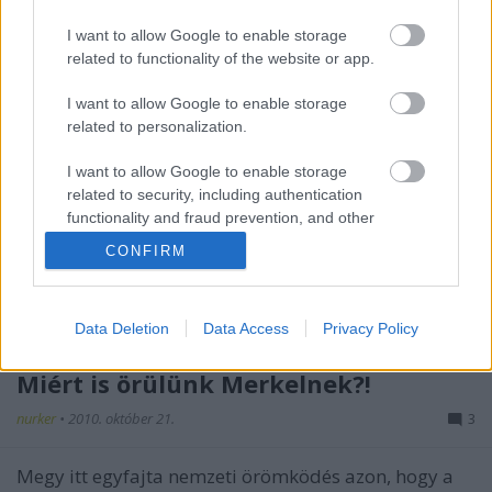
a bilderbergek satöbbi. Hogy valóban kik, azt
megtudhatják a jövő heti UFÓ magazinból! Igen, az
I want to allow Google to enable storage
efféle társaságok…
related to functionality of the website or app.
Csillagok háborúja
I want to allow Google to enable storage
related to personalization.
Kuku
•
2011. december 12.
13
I want to allow Google to enable storage
related to security, including authentication
Most tényleg azt veri mindenki a miniszterelnök
functionality and fraud prevention, and other
fejéhez, hogy nem hagyta csípőből elvinni a magyar
user protection.
költségvetés feletti rendelkezés jogát egy 1400
CONFIRM
kilométerre lévő, ismeretlen összetételű, szándékú,
és általunk fel nem hatalmazott testületnek?
Számomra ez hihetetlen. Nem…
Data Deletion
Data Access
Privacy Policy
Miért is örülünk Merkelnek?!
nurker
•
2010. október 21.
3
Megy itt egyfajta nemzeti örömködés azon, hogy a