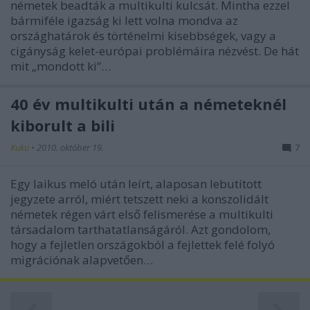
németek beadták a multikulti kulcsát. Mintha ezzel
bármiféle igazság ki lett volna mondva az
országhatárok és történelmi kisebbségek, vagy a
cigányság kelet-európai problémáira nézvést. De hát
mit „mondott ki”…
40 év multikulti után a németeknél
kiborult a bili
Kuku
•
2010. október 19.
7
Egy laikus meló után leírt, alaposan lebutított
jegyzete arról, miért tetszett neki a konszolidált
németek régen várt első felismerése a multikulti
társadalom tarthatatlanságáról. Azt gondolom,
hogy a fejletlen országokból a fejlettek felé folyó
migrációnak alapvetően…