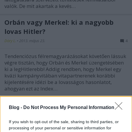
valók. De mit akartak a kevés…
Orbán vagy Merkel: ki a nagyobb
lovas Hitler?
Döry L.
•
2013. május 23.
4
Tendenciózus félremagyarázásokat követően lássuk
végre tisztán, hogy Orbán és Merkel üzengetésében
ki a legHitlerebb! Addig rendben, hogy Merkel egy
kvázi kampányvitában vitapartnerenek korábbi
kijelentésére idézi be a lovasságos hasonlatot,
ahogyan ezt az Index…
€uro 2012: Merkel ellátogat a német-
Blog -
Do Not Process My Personal Information
görög mérkőzésre
If you wish to opt-out of the sale, sharing to third parties, or
Fent és Lent
•
2012. június 22.
0
processing of your personal or sensitive information for