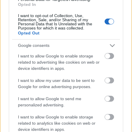
Tobin-adó: hogyan alakul Merkel és
Opted In
Sarkozy szabadságharca?
I want to opt-out of Collection, Use,
Retention, Sale, and/or Sharing of my
Personal Data that Is Unrelated with the
napon tamas
•
2012. január 10.
21
Purposes for which it was collected.
Opted Out
Miközben Európa egyik arca a pénzvilággal együtt
veri le a periféria parasztlázadását (Orbánt),
Google consents
eközben maga is vívja saját gazdasági harcait a
I want to allow Google to enable storage
pénzügyi világ szereplőivel szemben. A Tobin-adó
related to advertising like cookies on web or
egy olyan adónem, amely egy meghatározott,
device identifiers in apps.
társadalmilag…
I want to allow my user data to be sent to
Mi is az a frankfurti csoport?
Google for online advertising purposes.
napon tamas
•
2011. december 13.
11
I want to allow Google to send me
personalized advertising.
Unt és ismert, amikor egy „előkelő” és még
I want to allow Google to enable storage
jóistentudja-milyen klubról elkezdik nyomatni, hogy
related to analytics like cookies on web or
titkos társaság, ők a derék maszonok, ők a tudjukkik,
device identifiers in apps.