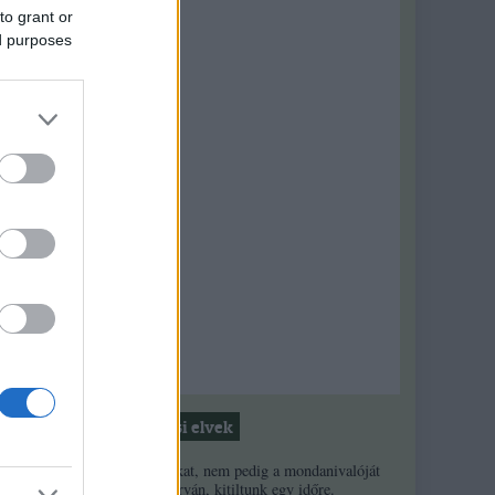
to grant or
ed purposes
Moderálási elvek
1. Ha a másikat, nem pedig a mondanivalóját
minősíted durván, kitiltunk egy időre.