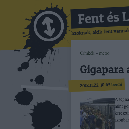
Fent és 
azoknak, akik fent vannak,
Címkék
»
metro
Gigapara 
beeni
2012.11.22. 10:45
A tegna
mint go
kereszti
azonban