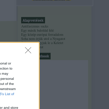
Alapvetések
Antifasizmus sucks
Egy másik baloldal felé
Egy közép-európai forradalom
Soha nem érjük utol a Nyugatot
Soha nem hagyjuk le a Keletet
Alinsky-sorozat
nahát, facebook
sonal or
ection to
ou may
 personal
out of the
 downstream
B’s List of
er and store