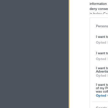
information 
deny consent
in below Go
Persona
I want t
Opted 
I want t
Opted 
I want 
Advertis
Opted 
I want t
of my P
was col
Opted 