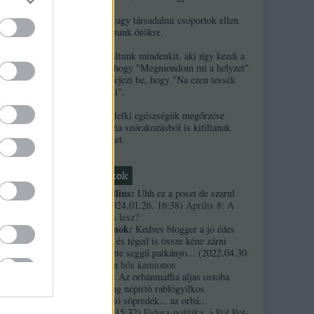
2. Ha népek vagy társadalmi csoportok ellen
uszítasz, kitiltunk örökre.
3. Örökre kitiltunk mindenkit, aki úgy kezdi a
kommentjét, hogy "Megmondom mi a helyzet"
és/vagy úgy fejezi be, hogy "Na ezen tessék
elgondolkodni".
4. A szerzők lelki egészségük megőrzése
érdekében néha szórakozásból is kitiltanak
kommentelőket.
Friss topikok
necrophil collins:
Uhh ez a poszt de szarul
öregedett.
(
2024.01.26. 16:38
)
Április 8: A
többség kevés lesz?
Custertábornok:
Kedves blogger a jó édes
kurvaanyádat és téged is össze kéne zárni
ezekkel a fekete seggű patkányo...
(
2022.04.30.
01:14
)
Árpi, a hős kamionos
kiskutyauto:
Az orbánmaffia aljas ostoba
arrogáns hazug népirtó rablógyilkos
országromboló söpredék... az orbá...
(
2021.10.19. 15:32
)
Fidesz-politika: a Pol Pot-