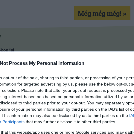
Még még még! »
k
kon is!
Not Process My Personal Information
Tetszik
0
to opt-out of the sale, sharing to third parties, or processing of your per
formation for targeted advertising by us, please use the below opt-out s
r selection. Please note that after your opt-out request is processed y
eing interest-based ads based on personal information utilized by us or
disclosed to third parties prior to your opt-out. You may separately opt-
losure of your personal information by third parties on the IAB’s list of
. This information may also be disclosed by us to third parties on the
IA
Participants
that may further disclose it to other third parties.
 that this website/app uses one or more Google services and may gath