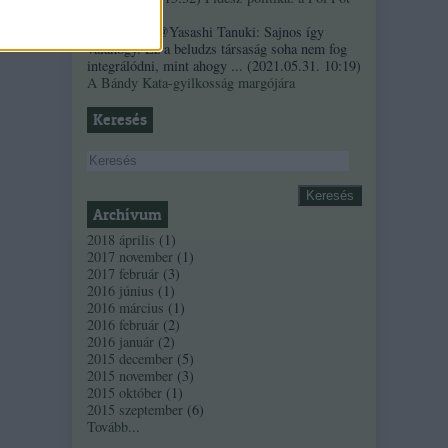
szindróma
Sztancsek:
@Yasashi Tanuki: Sajnos így
valahogy. Ez a beludzs társaság soha nem fog
integrálódni, mint ahogy ...
(
2021.05.31. 10:19
)
A Bándy Kata-gyilkosság margójára
Keresés
Archívum
2018 április
(
1
)
2017 november
(
1
)
2017 február
(
3
)
2016 június
(
1
)
2016 március
(
1
)
2016 február
(
2
)
2016 január
(
2
)
2015 december
(
5
)
2015 november
(
3
)
2015 október
(
1
)
2015 szeptember
(
6
)
Tovább
...