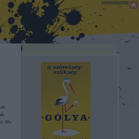
van,
sak
et. Ha