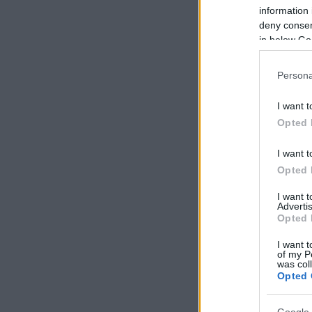
information 
deny consent
in below Go
Persona
I want t
Opted 
I want t
Opted 
I want 
Advertis
Opted 
I want t
of my P
was col
Opted 