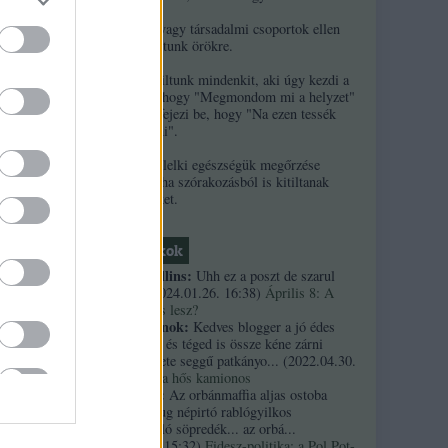
2. Ha népek vagy társadalmi csoportok ellen
uszítasz, kitiltunk örökre.
3. Örökre kitiltunk mindenkit, aki úgy kezdi a
kommentjét, hogy "Megmondom mi a helyzet"
és/vagy úgy fejezi be, hogy "Na ezen tessék
elgondolkodni".
4. A szerzők lelki egészségük megőrzése
érdekében néha szórakozásból is kitiltanak
kommentelőket.
Friss topikok
necrophil collins:
Uhh ez a poszt de szarul
öregedett.
(
2024.01.26. 16:38
)
Április 8: A
többség kevés lesz?
Custertábornok:
Kedves blogger a jó édes
kurvaanyádat és téged is össze kéne zárni
ezekkel a fekete seggű patkányo...
(
2022.04.30.
01:14
)
Árpi, a hős kamionos
kiskutyauto:
Az orbánmaffia aljas ostoba
arrogáns hazug népirtó rablógyilkos
országromboló söpredék... az orbá...
(
2021.10.19. 15:32
)
Fidesz-politika: a Pol Pot-