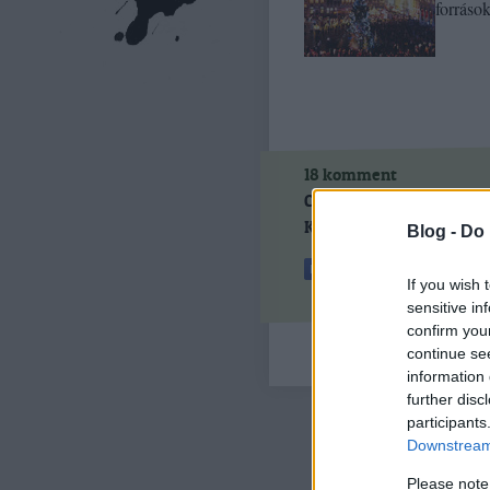
forráso
18
komment
Címkék:
karácsony
brüss
Kövess minket a Faceboo
Blog -
Do 
If you wish 
sensitive in
confirm you
continue se
information 
further disc
participants
Downstream 
Please note