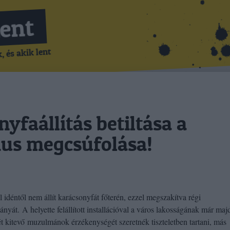
Lent
 és akik lent
yfaállítás betiltása a
mus megcsúfolása!
 idéntől nem állít karácsonyfát főterén, ezzel megszakítva régi
nyát. A helyette felállított installációval a város lakosságának már ma
t kitevő muzulmánok érzékenységét szeretnék tiszteletben tartani, más