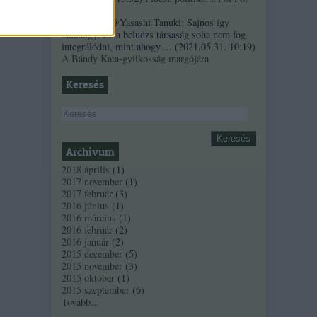
szindróma
Sztancsek:
@Yasashi Tanuki: Sajnos így
valahogy. Ez a beludzs társaság soha nem fog
integrálódni, mint ahogy ...
(
2021.05.31. 10:19
)
A Bándy Kata-gyilkosság margójára
Keresés
Archívum
2018 április
(
1
)
2017 november
(
1
)
2017 február
(
3
)
2016 június
(
1
)
2016 március
(
1
)
2016 február
(
2
)
2016 január
(
2
)
2015 december
(
5
)
2015 november
(
3
)
2015 október
(
1
)
2015 szeptember
(
6
)
Tovább
...