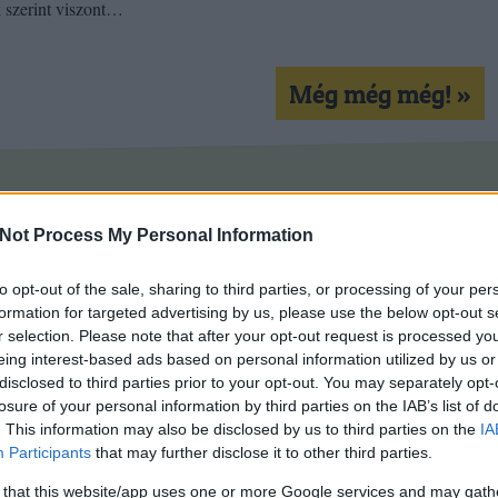
k szerint viszont…
Még még még! »
zel
muszlimok
karácsonyfa
lent
kon is!
Not Process My Personal Information
Tetszik
0
to opt-out of the sale, sharing to third parties, or processing of your per
formation for targeted advertising by us, please use the below opt-out s
r selection. Please note that after your opt-out request is processed y
eing interest-based ads based on personal information utilized by us or
disclosed to third parties prior to your opt-out. You may separately opt-
losure of your personal information by third parties on the IAB’s list of
. This information may also be disclosed by us to third parties on the
IA
Participants
that may further disclose it to other third parties.
 that this website/app uses one or more Google services and may gath