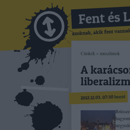
Fent és 
azoknak, akik fent vannak,
Címkék
»
muszlimok
A karácson
liberaliz
beeni
2012.12.03. 07:30
Brüsszel
hagyomá
negyedé