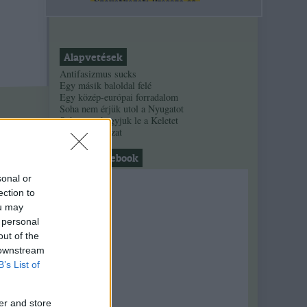
Alapvetések
Antifasizmus sucks
Egy másik baloldal felé
Egy közép-európai forradalom
Soha nem érjük utol a Nyugatot
Soha nem hagyjuk le a Keletet
Alinsky-sorozat
nahát, facebook
sonal or
ection to
ou may
 personal
out of the
 downstream
B’s List of
er and store