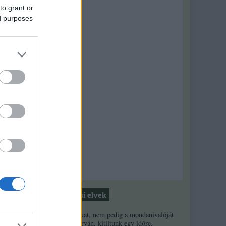
to grant or
ed purposes
Moderálási elvek
1. Ha a másikat, nem pedig a mondanivalóját
minősíted durván, kitiltunk egy időre.