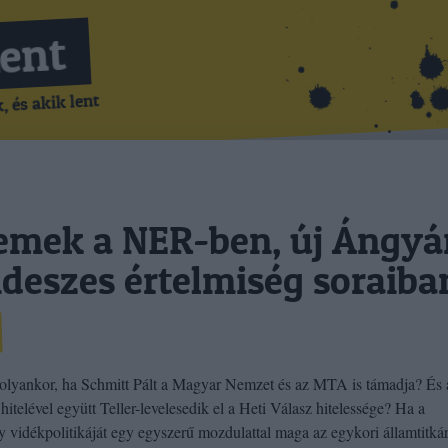
Lent
 és akik lent
mek a NER-ben, új Ángyá
Fideszes értelmiség soraiba
olyankor, ha Schmitt Pált a Magyar Nemzet és az MTA is támadja? És 
hitelével együtt Teller-levelesedik el a Heti Válasz hitelessége? Ha a
 vidékpolitikáját egy egyszerű mozdulattal maga az egykori államtitká