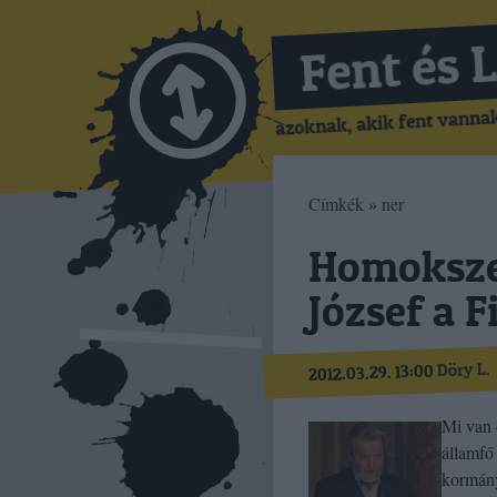
Fent és 
azoknak, akik fent vannak,
Címkék
»
ner
Homoksze
József a 
Döry L.
2012.03.29. 13:00
Mi van 
államfő 
kormány