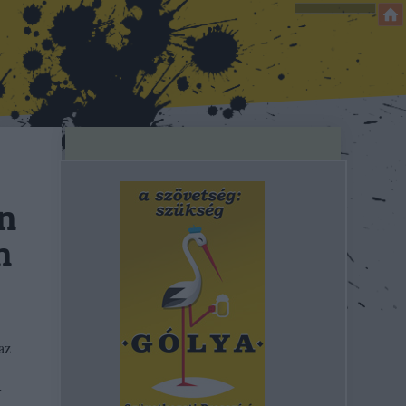
n
n
az
r