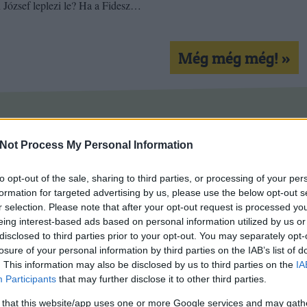
József leplezi le? Ha a Fidesz…
Még még még! »
dság
ügynök
schmitt
varga
fent
ner
ángyán
kon is!
Not Process My Personal Information
Tetszik
0
to opt-out of the sale, sharing to third parties, or processing of your per
formation for targeted advertising by us, please use the below opt-out s
r selection. Please note that after your opt-out request is processed y
eing interest-based ads based on personal information utilized by us or
disclosed to third parties prior to your opt-out. You may separately opt-
losure of your personal information by third parties on the IAB’s list of
. This information may also be disclosed by us to third parties on the
IA
Participants
that may further disclose it to other third parties.
 that this website/app uses one or more Google services and may gath