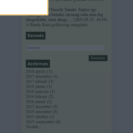
szindróma
Sztancsek:
@Yasashi Tanuki: Sajnos így
valahogy. Ez a beludzs társaság soha nem fog
integrálódni, mint ahogy ...
(
2021.05.31. 10:19
)
A Bándy Kata-gyilkosság margójára
Keresés
Archívum
2018 április
(
1
)
2017 november
(
1
)
2017 február
(
3
)
2016 június
(
1
)
2016 március
(
1
)
2016 február
(
2
)
2016 január
(
2
)
2015 december
(
5
)
2015 november
(
3
)
2015 október
(
1
)
2015 szeptember
(
6
)
Tovább
...