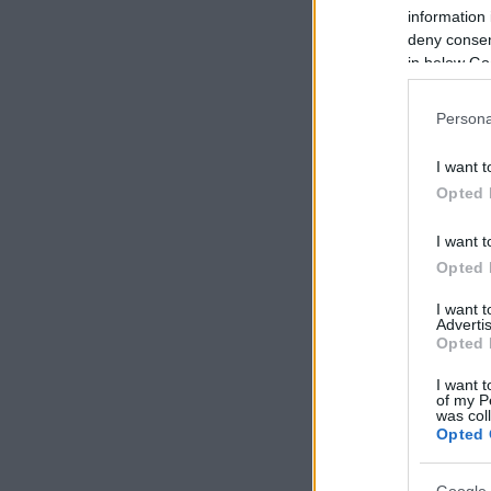
information 
deny consent
in below Go
Persona
I want t
Opted 
I want t
Opted 
I want 
Advertis
Opted 
I want t
of my P
was col
Opted 