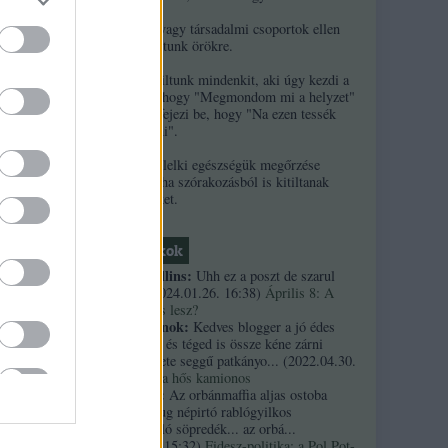
2. Ha népek vagy társadalmi csoportok ellen
uszítasz, kitiltunk örökre.
3. Örökre kitiltunk mindenkit, aki úgy kezdi a
kommentjét, hogy "Megmondom mi a helyzet"
és/vagy úgy fejezi be, hogy "Na ezen tessék
elgondolkodni".
4. A szerzők lelki egészségük megőrzése
érdekében néha szórakozásból is kitiltanak
kommentelőket.
Friss topikok
necrophil collins:
Uhh ez a poszt de szarul
öregedett.
(
2024.01.26. 16:38
)
Április 8: A
többség kevés lesz?
Custertábornok:
Kedves blogger a jó édes
kurvaanyádat és téged is össze kéne zárni
ezekkel a fekete seggű patkányo...
(
2022.04.30.
01:14
)
Árpi, a hős kamionos
kiskutyauto:
Az orbánmaffia aljas ostoba
arrogáns hazug népirtó rablógyilkos
országromboló söpredék... az orbá...
(
2021.10.19. 15:32
)
Fidesz-politika: a Pol Pot-