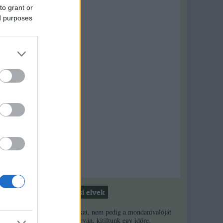
to grant or
ed purposes
Moderálási elvek
1. Ha a másikat, nem pedig a mondanivalóját
minősíted durván, kitiltunk egy időre.