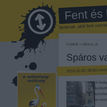
Fent és
azoknak, akik fent vannak
Címkék
»
rákóczi_út
Spáros v
mike
2010.10.20. 08:00
A budap
kerület
nyócban
az erzs