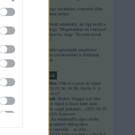
2. Ha népek vagy társadalmi csoportok ellen
uszítasz, kitiltunk örökre.
3. Örökre kitiltunk mindenkit, aki úgy kezdi a
kommentjét, hogy "Megmondom mi a helyzet"
és/vagy úgy fejezi be, hogy "Na ezen tessék
elgondolkodni".
4. A szerzők lelki egészségük megőrzése
érdekében néha szórakozásból is kitiltanak
kommentelőket.
Friss topikok
necrophil collins:
Uhh ez a poszt de szarul
öregedett.
(
2024.01.26. 16:38
)
Április 8: A
többség kevés lesz?
Custertábornok:
Kedves blogger a jó édes
kurvaanyádat és téged is össze kéne zárni
ezekkel a fekete seggű patkányo...
(
2022.04.30.
01:14
)
Árpi, a hős kamionos
kiskutyauto:
Az orbánmaffia aljas ostoba
arrogáns hazug népirtó rablógyilkos
országromboló söpredék... az orbá...
(
2021.10.19. 15:32
)
Fidesz-politika: a Pol Pot-