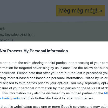
Még még még! »
ack
esztés
rákóczi út
fent
okon is!
Not Process My Personal Information
Tetszik
0
to opt-out of the sale, sharing to third parties, or processing of your per
formation for targeted advertising by us, please use the below opt-out s
r selection. Please note that after your opt-out request is processed y
eing interest-based ads based on personal information utilized by us or
disclosed to third parties prior to your opt-out. You may separately opt-
losure of your personal information by third parties on the IAB’s list of
. This information may also be disclosed by us to third parties on the
IA
Participants
that may further disclose it to other third parties.
 that this website/app uses one or more Google services and may gath