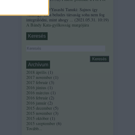
szindróma
Sztancsek:
@Yasashi Tanuki: Sajnos így
valahogy. Ez a beludzs társaság soha nem fog
integrálódni, mint ahogy ...
(
2021.05.31. 10:19
)
A Bándy Kata-gyilkosság margójára
Keresés
Archívum
2018 április
(
1
)
2017 november
(
1
)
2017 február
(
3
)
2016 június
(
1
)
2016 március
(
1
)
2016 február
(
2
)
2016 január
(
2
)
2015 december
(
5
)
2015 november
(
3
)
2015 október
(
1
)
2015 szeptember
(
6
)
Tovább
...