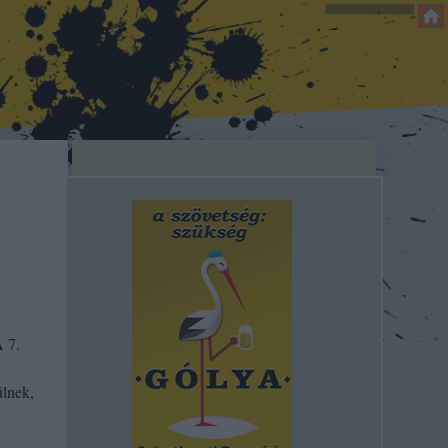
A 7.
ülnek,