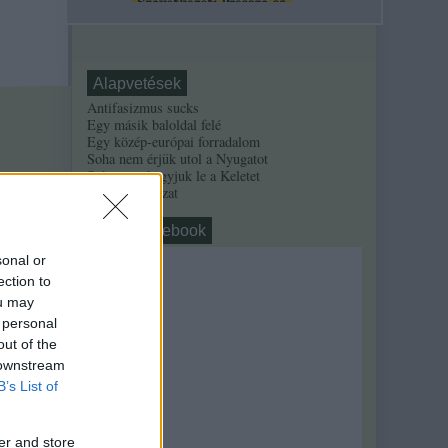
Alapvetések
Antifasizmus sucks
Egy másik baloldal felé
Egy közép-európai forradalom
Soha nem érjük utol a Nyugatot
Soha nem hagyjuk le a Keletet
Alinsky-sorozat
nahát, facebook
sonal or
ection to
ou may
 personal
out of the
 downstream
B’s List of
er and store