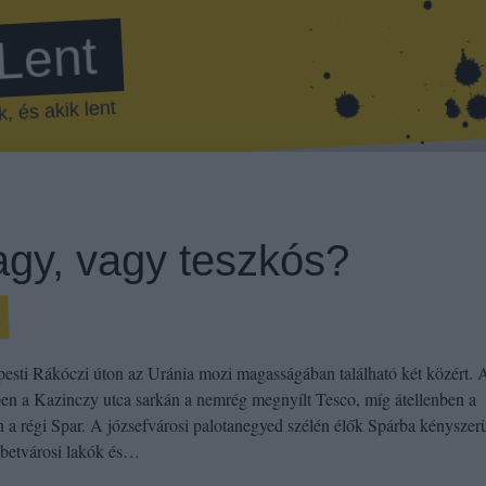
 Lent
, és akik lent
agy, vagy teszkós?
t
esti Rákóczi úton az Uránia mozi magasságában található két közért. 
ben a Kazinczy utca sarkán a nemrég megnyílt Tesco, míg átellenben a
 a régi Spar. A józsefvárosi palotanegyed szélén élők Spárba kényszer
ébetvárosi lakók és…