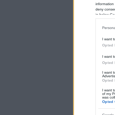
information 
deny consent
in below Go
Persona
I want t
Opted 
I want t
Opted 
I want 
Advertis
Opted 
I want t
of my P
was col
Opted 