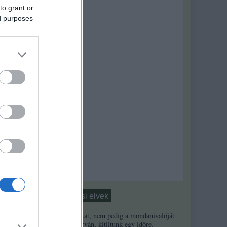
to grant or
ed purposes
Moderálási elvek
1. Ha a másikat, nem pedig a mondanivalóját
minősíted durván, kitiltunk egy időre.