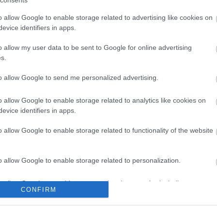
consents
Még még még! »
o allow Google to enable storage related to advertising like cookies on
evice identifiers in apps.
o allow my user data to be sent to Google for online advertising
k
s.
rendszer
lent
hosszú táv
to allow Google to send me personalized advertising.
okon is!
o allow Google to enable storage related to analytics like cookies on
Tetszik
0
evice identifiers in apps.
o allow Google to enable storage related to functionality of the website
o allow Google to enable storage related to personalization.
o allow Google to enable storage related to security, including
CONFIRM
cation functionality and fraud prevention, and other user protection.