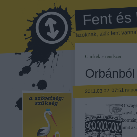
Fent és
azoknak, akik fent vannak
Címkék
»
rendszer
Orbánból i
napo
2011.03.02. 07:51
Országé
szavát, 
kormány
amit a