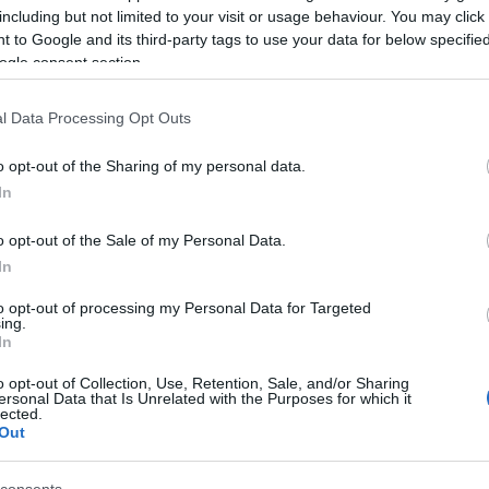
including but not limited to your visit or usage behaviour. You may click 
 to Google and its third-party tags to use your data for below specifi
ogle consent section.
l Data Processing Opt Outs
o opt-out of the Sharing of my personal data.
In
még egyáltalán az
o opt-out of the Sale of my Personal Data.
?
In
to opt-out of processing my Personal Data for Targeted
acsov
ing.
In
om az államban. Már nem. Bár bízhatnék, minden sokkal könnyebb le
o opt-out of Collection, Use, Retention, Sale, and/or Sharing
mra sok területen igenis szükség van, de ha már bevette magát ezekre a
ersonal Data that Is Unrelated with the Purposes for which it
lected.
kre, működjön is jól. Ebbe pedig beletartozik az is, hogy kiszámíthatóa
Out
, így én is hosszútávon…