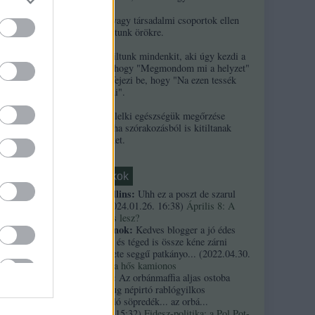
2. Ha népek vagy társadalmi csoportok ellen
uszítasz, kitiltunk örökre.
3. Örökre kitiltunk mindenkit, aki úgy kezdi a
kommentjét, hogy "Megmondom mi a helyzet"
és/vagy úgy fejezi be, hogy "Na ezen tessék
elgondolkodni".
4. A szerzők lelki egészségük megőrzése
érdekében néha szórakozásból is kitiltanak
kommentelőket.
Friss topikok
necrophil collins:
Uhh ez a poszt de szarul
öregedett.
(
2024.01.26. 16:38
)
Április 8: A
többség kevés lesz?
Custertábornok:
Kedves blogger a jó édes
kurvaanyádat és téged is össze kéne zárni
ezekkel a fekete seggű patkányo...
(
2022.04.30.
01:14
)
Árpi, a hős kamionos
kiskutyauto:
Az orbánmaffia aljas ostoba
arrogáns hazug népirtó rablógyilkos
országromboló söpredék... az orbá...
(
2021.10.19. 15:32
)
Fidesz-politika: a Pol Pot-