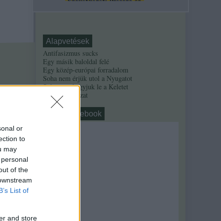
Alapvetések
Antifasizmus sucks
Egy másik baloldal felé
Egy közép-európai forradalom
Soha nem érjük utol a Nyugatot
Soha nem hagyjuk le a Keletet
Alinsky-sorozat
nahát, facebook
sonal or
ection to
ou may
 personal
out of the
 downstream
B’s List of
er and store