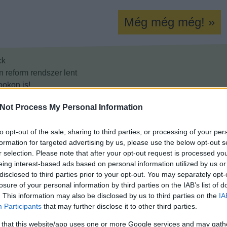
Még még még! »
ck
n
reform
rendszer
lent
okon is!
Not Process My Personal Information
Tetszik
0
to opt-out of the sale, sharing to third parties, or processing of your per
formation for targeted advertising by us, please use the below opt-out s
r selection. Please note that after your opt-out request is processed y
eing interest-based ads based on personal information utilized by us or
disclosed to third parties prior to your opt-out. You may separately opt-
losure of your personal information by third parties on the IAB’s list of
. This information may also be disclosed by us to third parties on the
IA
Participants
that may further disclose it to other third parties.
 that this website/app uses one or more Google services and may gath