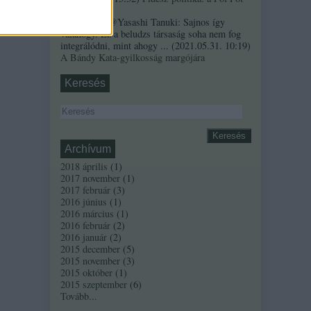
szindróma
Sztancsek:
@Yasashi Tanuki: Sajnos így
valahogy. Ez a beludzs társaság soha nem fog
integrálódni, mint ahogy ...
(
2021.05.31. 10:19
)
A Bándy Kata-gyilkosság margójára
Keresés
Archívum
2018 április
(
1
)
2017 november
(
1
)
2017 február
(
3
)
2016 június
(
1
)
2016 március
(
1
)
2016 február
(
2
)
2016 január
(
2
)
2015 december
(
5
)
2015 november
(
3
)
2015 október
(
1
)
2015 szeptember
(
6
)
Tovább
...