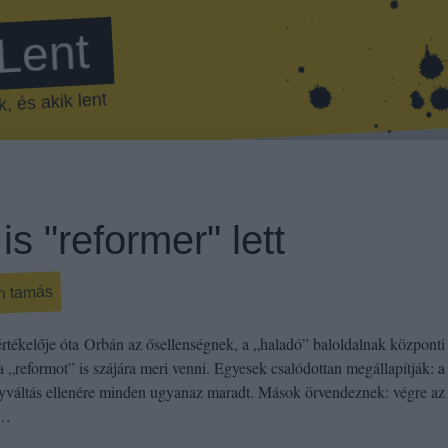
 Lent
, és akik lent
s "reformer" lett
n tamás
rtékelője óta Orbán az ősellenségnek, a „haladó” baloldalnak központi
a „reformot” is szájára meri venni. Egyesek csalódottan megállapítják: a
váltás ellenére minden ugyanaz maradt. Mások örvendeznek: végre az
z…