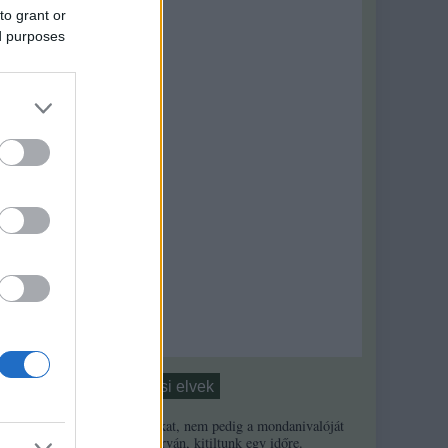
to grant or
ed purposes
nne.
Moderálási elvek
n
1. Ha a másikat, nem pedig a mondanivalóját
minősíted durván, kitiltunk egy időre.