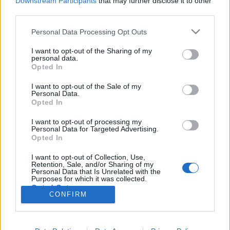
Downstream Participants
that may further disclose it to other
módon újabb részletét törlesztették a 2008-as
third parties.
gazdasági és politikai összeomlást követő IMF-
kölcsönnek. Ezzel a mostani 483,7…
Please note that this website/app uses one or more Google
Personal Data Processing Opt Outs
services and may gather and store information including but
not limited to your visit or usage behaviour. You may click to
I want to opt-out of the Sharing of my
Válságkezelés: élénkítés,
personal data.
grant or deny consent to Google and its third-party tags to
Opted In
megszorítás, vagy spanyolviasz?
use your data for below specified purposes in below Google
consent section.
I want to opt-out of the Sale of my
Döry L.
•
2012. május 23.
11
Personal Data.
Opted In
(Cséfalvay) abban egyetértett Jávorral, hogy egy túl
I want to opt-out of processing my
erős egyensúlyjavítás recessziót okozhat. De a Jávor
Personal Data for Targeted Advertising.
által javasolt gazdaságélénkítés sem járható út,
Opted In
mert ugyan rövid távon működhet, de azonnali
I want to opt-out of Collection, Use,
eladósodást okoz. Különben elsőre az EU is az
Retention, Sale, and/or Sharing of my
élénkítéssel…
Personal Data that Is Unrelated with the
Purposes for which it was collected.
Opted Out
CONFIRM
Google consents
I want to allow Google to enable storage