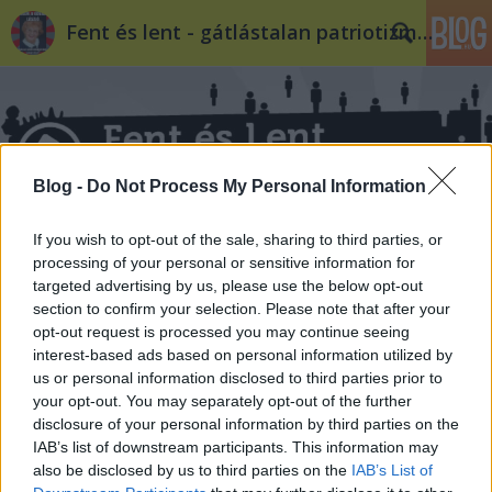
Fent és lent - gátlástalan patriotizmus
Blog -
Do Not Process My Personal Information
Címkék
»
unortodox
If you wish to opt-out of the sale, sharing to third parties, or
processing of your personal or sensitive information for
targeted advertising by us, please use the below opt-out
Unortodox gazdaságpolitika izlandi
section to confirm your selection. Please note that after your
módra
opt-out request is processed you may continue seeing
interest-based ads based on personal information utilized by
er13a18
•
2012. szeptember 14.
6
us or personal information disclosed to third parties prior to
your opt-out. You may separately opt-out of the further
disclosure of your personal information by third parties on the
A nyári szabadságolások alatt a nemzetközi
IAB’s list of downstream participants. This information may
hírportálok pénzügyi rovatait szemlézők érdekes
also be disclosed by us to third parties on the
IAB’s List of
hírre figyelhettek fel. Júliusban az izlandiak nem várt