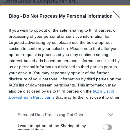
Összeváltás a kampányban azt…
Elvesztegeti a voksát, aki
Blog -
Do Not Process My Personal Information
Gyurcsányra szavaz
If you wish to opt-out of the sale, sharing to third parties, or
baum
•
2014. április 04.
130
processing of your personal or sensitive information for
targeted advertising by us, please use the below opt-out
section to confirm your selection. Please note that after your
Hónapok óta megy a manipulálás a baloldali
opt-out request is processed you may continue seeing
összeizé oldaláról, hogy amennyiben nem a
interest-based ads based on personal information utilized by
Mesterházy-Bajnai-Gyurcsány-Fodor-Szabó listára
us or personal information disclosed to third parties prior to
adod a szavazatodat, akkor Orbán Viktort erősíted.
your opt-out. You may separately opt-out of the further
Hát persze. Az a baj ezzel az érveléssel, hogy nem
disclosure of your personal information by third parties on the
más, mint ordas hazugság. Ez ugyanis akkor…
IAB’s list of downstream participants. This information may
also be disclosed by us to third parties on the
IAB’s List of
Mi lesz április 7-én?
Downstream Participants
that may further disclose it to other
third parties.
baum
•
2014. március 28.
87
Please note that this website/app uses one or more Google
Personal Data Processing Opt Outs
services and may gather and store information including but
A választási kampány hajrájához érve illő lenne egy
not limited to your visit or usage behaviour. You may click to
I want to opt-out of the Sharing of my
összegzés, mi várhat ránk április 6-a után. Nyer a
personal data.