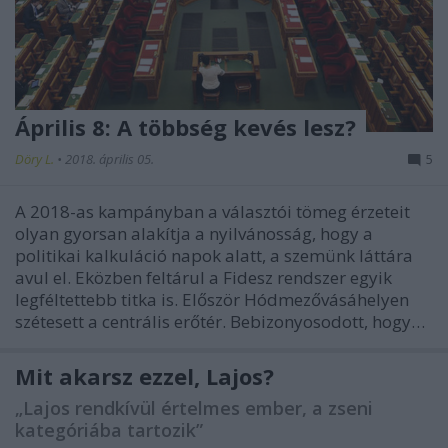
Április 8: A többség kevés lesz?
Döry L.
•
2018. április 05.
5
A 2018-as kampányban a választói tömeg érzeteit
olyan gyorsan alakítja a nyilvánosság, hogy a
politikai kalkuláció napok alatt, a szemünk láttára
avul el. Eközben feltárul a Fidesz rendszer egyik
legféltettebb titka is. Először Hódmezővásáhelyen
szétesett a centrális erőtér. Bebizonyosodott, hogy…
Mit akarsz ezzel, Lajos?
„Lajos rendkívül értelmes ember, a zseni
kategóriába tartozik”