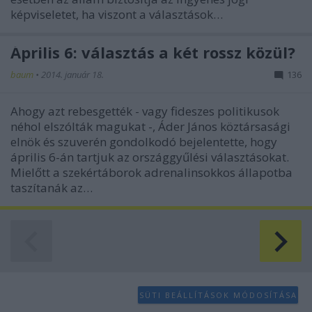
képviseletet, ha viszont a választások…
Április 6: választás a két rossz közül?
baum
•
2014. január 18.
136
Ahogy azt rebesgették - vagy fideszes politikusok
néhol elszólták magukat -, Áder János köztársasági
elnök és szuverén gondolkodó bejelentette, hogy
április 6-án tartjuk az országgyűlési választásokat.
Mielőtt a szekértáborok adrenalinsokkos állapotba
taszítanák az…
SÜTI BEÁLLÍTÁSOK MÓDOSÍTÁSA