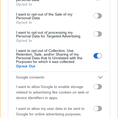
grant or deny consent to Google and its third-party tags to
Fidesz, ráadásul kétharmaddalFolytatódni fog az
Opted In
use your data for below specified purposes in below Google
ország kisajátítása. A Fidesznek alapvetően az a
consent section.
I want to opt-out of the Sale of my
trükkje, hogy nem ellopja a közjavakat, hanem kvázi
Personal Data.
magáénak tekinti…
Opted In
I want to opt-out of processing my
Personal Data for Targeted Advertising.
Opted In
I want to opt-out of Collection, Use,
Retention, Sale, and/or Sharing of my
Personal Data that Is Unrelated with the
Purposes for which it was collected.
Opted Out
Google consents
I want to allow Google to enable storage
related to advertising like cookies on web or
device identifiers in apps.
I want to allow my user data to be sent to
Aláírom!
Google for online advertising purposes.