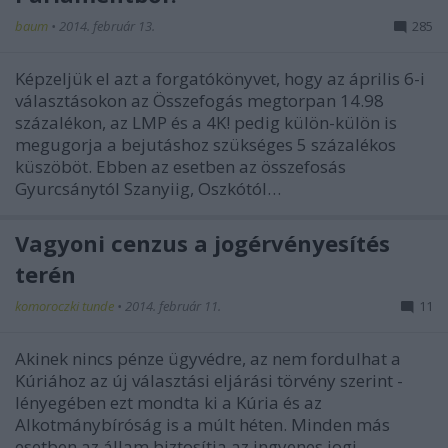
baum
•
2014. február 13.
285
Képzeljük el azt a forgatókönyvet, hogy az április 6-i
választásokon az Összefogás megtorpan 14.98
százalékon, az LMP és a 4K! pedig külön-külön is
megugorja a bejutáshoz szükséges 5 százalékos
küszöböt. Ebben az esetben az összefosás
Gyurcsánytól Szanyiig, Oszkótól…
Vagyoni cenzus a jogérvényesítés
terén
komoroczki tunde
•
2014. február 11.
11
Akinek nincs pénze ügyvédre, az nem fordulhat a
Kúriához az új választási eljárási törvény szerint -
lényegében ezt mondta ki a Kúria és az
Alkotmánybíróság is a múlt héten. Minden más
esetben az állam biztosítja az ingyenes jogi