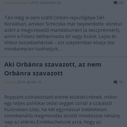
masemalszom
•
2014. december 03.
24
Tán még le sem szállt Orbán repülőgépe Dél-
Koreában, amikor Simicska már bejelentette: elindul
azért a megüresedő mandátumért (a veszprémiért),
amin a Fidesz kétharmada áll vagy bukik. Lajos és
Viktor összebalhéztak – ezt szeptember elseje óta
mindannyian tudhatjuk.…
Aki Orbánra szavazott, az nem
Orbánra szavazott
baum
•
2014. április 10.
16
Roppant szórakoztató eleme közéletünknek, mikor
egy teljes politikai oldal segget csinál a szájából.
Különösen szép, ha két egymással tökéletesen
szembenálló megmondás között mindössze néhány
nap az eltérés.Emlékezhetünk arra, hogy az