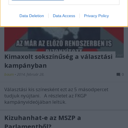
Data Deletion
Data Access
Privacy Policy
Kimaxolt sokszínűség a választási
kampányban
baum
•
2014. február 28.
0
Választási kis színesként ezt az 5 másodpercet
tudjuk nyújtani. A részletet az FKGP
kampányvideójában leltük.
Kizuhanhat-e az MSZP a
Parlamentből?