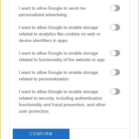
Döry L.
•
2014. március 01.
20
I want to allow Google to send me
personalized advertising.
Csökkent a rezsim? Aláírom. Nem csökkent a rezsim?
I want to allow Google to enable storage
Aláírom Kinyílott a pitypang? Aláírom. Nem nyílott
related to analytics like cookies on web or
ki? Aláírom. A Fideszes Józsi és az MSZP-s Kati néni,
device identifiers in apps.
meg a Jobbikos Gyuszi is nyugodtan aláírhat akár
egy rendszerkritikus pártnak is. A jelöltállításhoz
I want to allow Google to enable storage
szükséges…
related to functionality of the website or app.
I want to allow Google to enable storage
related to personalization.
I want to allow Google to enable storage
related to security, including authentication
functionality and fraud prevention, and other
user protection.
CONFIRM