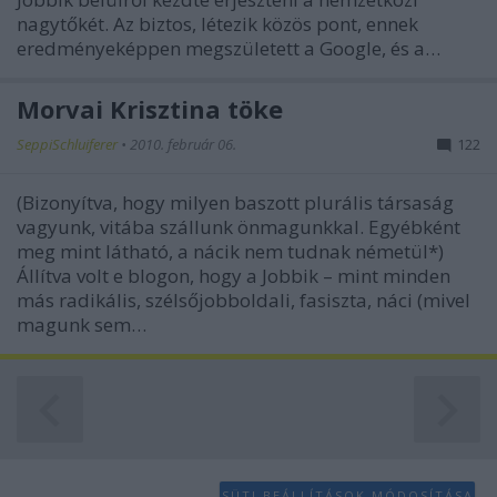
nagytőkét. Az biztos, létezik közös pont, ennek
eredményeképpen megszületett a Google, és a…
Morvai Krisztina töke
SeppiSchluiferer
•
2010. február 06.
122
(Bizonyítva, hogy milyen baszott plurális társaság
vagyunk, vitába szállunk önmagunkkal. Egyébként
meg mint látható, a nácik nem tudnak németül*)
Állítva volt e blogon, hogy a Jobbik – mint minden
más radikális, szélsőjobboldali, fasiszta, náci (mivel
magunk sem…
SÜTI BEÁLLÍTÁSOK MÓDOSÍTÁSA