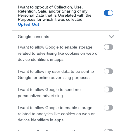
köszöntik a nyájas olvasót 22:16 A Gerlóczy utcai
I want to opt-out of Collection, Use,
Villányi borozóban készült CELEB! Galkó Balázs-
Retention, Sale, and/or Sharing of my
Personal Data that Is Unrelated with the
interjúval búcsúzunk: "Soha nem éreztem magam
Purposes for which it was collected.
fenyegetve. Mármint kocsmában. Egyébként igen."…
Opted Out
Google consents
I want to allow Google to enable storage
related to advertising like cookies on web or
device identifiers in apps.
I want to allow my user data to be sent to
Google for online advertising purposes.
I want to allow Google to send me
personalized advertising.
I want to allow Google to enable storage
related to analytics like cookies on web or
device identifiers in apps.
Vágási Feri, Grabovsky, A Tenkes