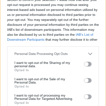
opt-out request is processed you may continue seeing
interest-based ads based on personal information utilized by
us or personal information disclosed to third parties prior to
your opt-out. You may separately opt-out of the further
disclosure of your personal information by third parties on the
IAB’s list of downstream participants. This information may
also be disclosed by us to third parties on the
IAB’s List of
Downstream Participants
that may further disclose it to other
third parties.
Please note that this website/app uses one or more Google
Personal Data Processing Opt Outs
services and may gather and store information including but
not limited to your visit or usage behaviour. You may click to
I want to opt-out of the Sharing of my
personal data.
grant or deny consent to Google and its third-party tags to
Opted In
use your data for below specified purposes in below Google
consent section.
I want to opt-out of the Sale of my
Későnkelős ünnepi online
Personal Data.
Opted In
Fent és Lent
•
2012. március 15.
32
I want to opt-out of processing my
Personal Data for Targeted Advertising.
Opted In
Volánkombi, Döry L., Baum, Tintás és Tékás Lacika