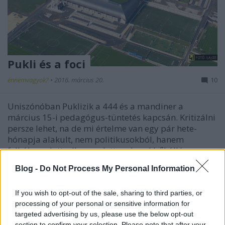
Pukli és a foci
énnemvagyok?
•
2016. március 20.
10
Uniszónóban Puklizik a 444 és a mandiner a
március 15-i pedagógus-tüntetés kapcsán. Kritizálni
persze lehet, na de mi értelme van egy pár hete-
hónapja alakult, nem politikusokból, hanem
felháborodott, elkeseredett emberekből álló
mozgalmon álságosan számon kérni, hogy miért
Blog -
Do Not Process My Personal Information
nincs távlati politikai…
If you wish to opt-out of the sale, sharing to third parties, or
processing of your personal or sensitive information for
targeted advertising by us, please use the below opt-out
section to confirm your selection. Please note that after your