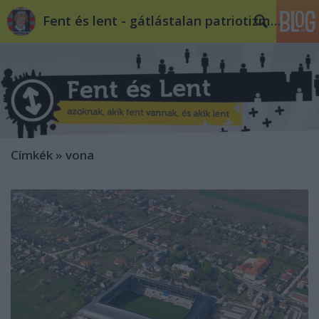
Fent és lent - gátlástalan patriotizmus
Címkék
»
vona