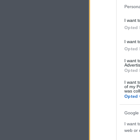
Persona
I want t
Opted 
I want t
Opted 
I want 
Advertis
Opted 
I want t
of my P
was col
Opted 
Google 
I want t
web or d