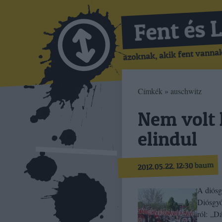
Fent és 
azoknak, akik fent vannak,
Címkék
»
auschwitz
Nem volt 
elindul
baum
2012.05.22. 12:30
A diósg
Diósgyő
ról: „D