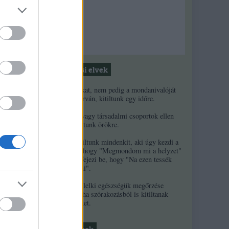
Moderálási elvek
1. Ha a másikat, nem pedig a mondanivalóját
minősíted durván, kitiltunk egy időre.
2. Ha népek vagy társadalmi csoportok ellen
uszítasz, kitiltunk örökre.
3. Örökre kitiltunk mindenkit, aki úgy kezdi a
kommentjét, hogy "Megmondom mi a helyzet"
és/vagy úgy fejezi be, hogy "Na ezen tessék
elgondolkodni".
4. A szerzők lelki egészségük megőrzése
érdekében néha szórakozásból is kitiltanak
kommentelőket.