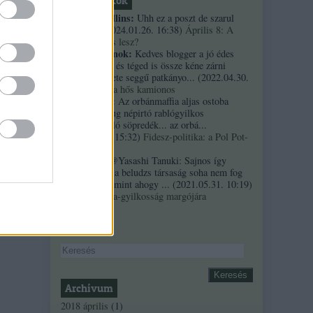
Friss topikok
necrophil collins:
Uhh ez a poszt de szarul
öregedett.
(
2024.01.26. 16:38
)
Április 8: A
többség kevés lesz?
Custertábornok:
Kedves blogger a jó édes
kurvaanyádat és téged is össze kéne zárni
ezekkel a fekete seggű patkányo...
(
2022.04.30.
01:14
)
Árpi, a hős kamionos
kiskutyauto:
Az orbánmaffia aljas ostoba
arrogáns hazug népirtó rablógyilkos
országromboló söpredék... az orbá...
(
2021.10.19. 15:32
)
Fidesz-politika: a Pol Pot-
szindróma
Sztancsek:
@Yasashi Tanuki: Sajnos így
valahogy. Ez a beludzs társaság soha nem fog
integrálódni, mint ahogy ...
(
2021.05.31. 10:19
)
A Bándy Kata-gyilkosság margójára
Keresés
Archívum
2018 április
(
1
)