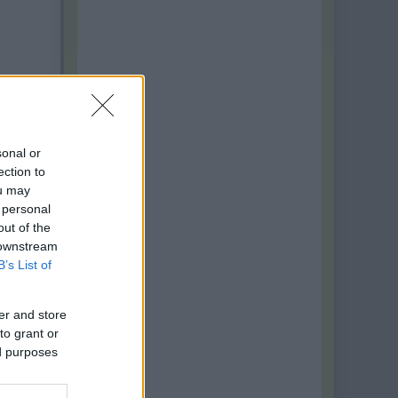
sonal or
ection to
ou may
 personal
out of the
 downstream
B’s List of
er and store
to grant or
ed purposes