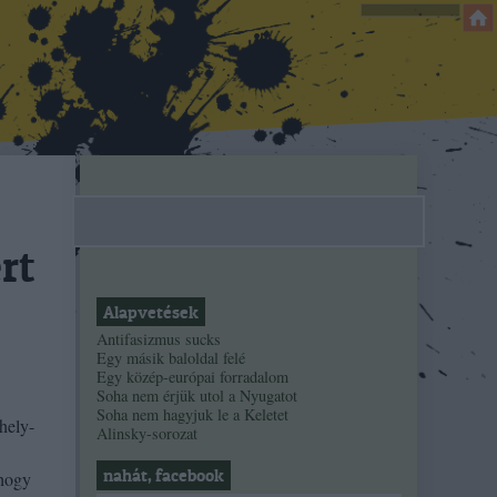
rt
Alapvetések
Antifasizmus sucks
Egy másik baloldal felé
Egy közép-európai forradalom
Soha nem érjük utol a Nyugatot
Soha nem hagyjuk le a Keletet
hely-
Alinsky-sorozat
nahát, facebook
 hogy