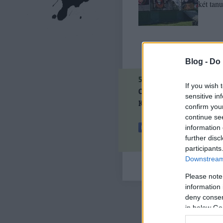
két tan
Blog -
Do 
5
komment
If you wish 
Címkék:
holokauszt
zsid
sensitive in
Kövess minket a Faceboo
confirm you
continue se
information 
further disc
participants
Downstream 
Please note
information 
deny consent
in below Go