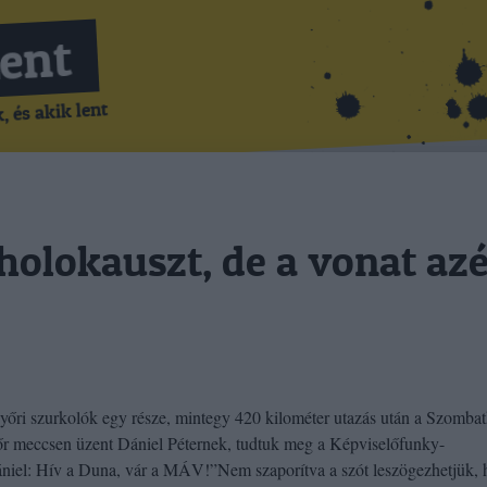
Lent
 és akik lent
holokauszt, de a vonat azé
yőri szurkolók egy része, mintegy 420 kilométer utazás után a Szombat
r meccsen üzent Dániel Péternek, tudtuk meg a Képviselőfunky-
ániel: Hív a Duna, vár a MÁV!”Nem szaporítva a szót leszögezhetjük,