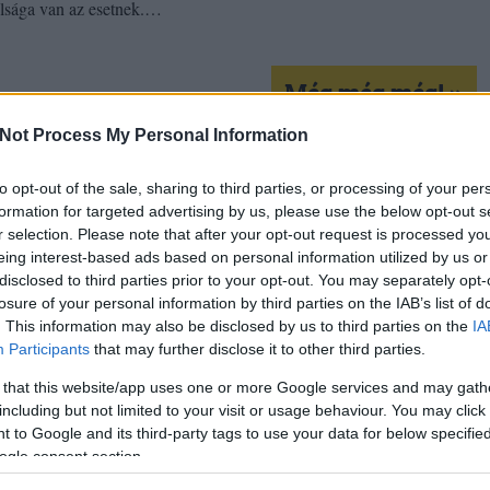
ulsága van az esetnek.…
Még még még! »
Not Process My Personal Information
to opt-out of the sale, sharing to third parties, or processing of your per
ó
rasszista
auschwitz
dvtk
lent
dániel péter
formation for targeted advertising by us, please use the below opt-out s
kon is!
r selection. Please note that after your opt-out request is processed y
eing interest-based ads based on personal information utilized by us or
Tetszik
disclosed to third parties prior to your opt-out. You may separately opt-
0
losure of your personal information by third parties on the IAB’s list of
. This information may also be disclosed by us to third parties on the
IA
Participants
that may further disclose it to other third parties.
 that this website/app uses one or more Google services and may gath
including but not limited to your visit or usage behaviour. You may click 
 to Google and its third-party tags to use your data for below specifi
ogle consent section.