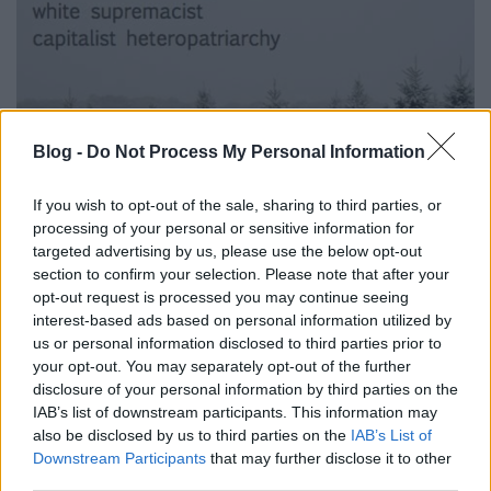
Blog -
Do Not Process My Personal Information
If you wish to opt-out of the sale, sharing to third parties, or
processing of your personal or sensitive information for
targeted advertising by us, please use the below opt-out
Interszekcionális feminizmus:
section to confirm your selection. Please note that after your
opt-out request is processed you may continue seeing
baloldali és antikapitalista
interest-based ads based on personal information utilized by
identitáspolitika
us or personal information disclosed to third parties prior to
your opt-out. You may separately opt-out of the further
Fent és Lent Vendégszerző
•
2017. február 22.
7
disclosure of your personal information by third parties on the
IAB’s list of downstream participants. This information may
Válasz Csányi Gergely „Rendszerszemléletű,
also be disclosed by us to third parties on the
IAB’s List of
baloldali feministaként a transzkérdésről” című
Downstream Participants
that may further disclose it to other
cikkére Régi olvasója vagyok a Fent és Lent blognak,
third parties.