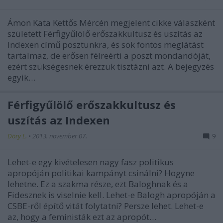
Ámon Kata Kettős Mércén megjelent cikke válaszként
született Férfigyűlölő erőszakkultusz és uszítás az
Indexen című posztunkra, és sok fontos meglátást
tartalmaz, de erősen félreérti a poszt mondandóját,
ezért szükségesnek érezzük tisztázni azt. A bejegyzés
egyik…
Férfigyűlölő erőszakkultusz és
uszítás az Indexen
Döry L.
•
2013. november 07.
9
Lehet-e egy kivételesen nagy fasz politikus
apropóján politikai kampányt csinálni? Hogyne
lehetne. Ez a szakma része, ezt Baloghnak és a
Fidesznek is viselnie kell. Lehet-e Balogh apropóján a
CSBE-ről építő vitát folytatni? Persze lehet. Lehet-e
az, hogy a feministák ezt az apropót…