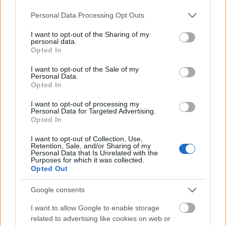
nagyra becsülöm az irányt és a munkásságot, amit
Please note that this website/app uses one or more Google
Personal Data Processing Opt Outs
képviselnek a szerzők. Éppen ezért meglepett és
services and may gather and store information including but
elszomorított Csányi Gergely írása, mivel úgy tűnik,…
not limited to your visit or usage behaviour. You may click to
I want to opt-out of the Sharing of my
personal data.
grant or deny consent to Google and its third-party tags to
Opted In
use your data for below specified purposes in below Google
consent section.
I want to opt-out of the Sale of my
Personal Data.
Opted In
I want to opt-out of processing my
Personal Data for Targeted Advertising.
Opted In
I want to opt-out of Collection, Use,
Retention, Sale, and/or Sharing of my
Personal Data that Is Unrelated with the
Purposes for which it was collected.
Opted Out
Google consents
Rendszerszemléletű, baloldali
I want to allow Google to enable storage
related to advertising like cookies on web or
feministaként a transzkérdésről