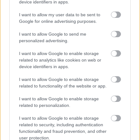
device identifiers in apps.
Fent és Lent Vendégszerző
•
2017. február 06.
24
I want to allow my user data to be sent to
Google for online advertising purposes.
Az utóbbi időben a magyar feminista mozgalmak
különböző résztvevői között kiélesedett a diskurzus
I want to allow Google to send me
a transzpolitikák kérdése kapcsán. A vita affektíven
personalized advertising.
terheltté és sok esetben sajnos személyeskedővé vált.
Mindehhez, azt gondolom, nagyban hozzájárult az
I want to allow Google to enable storage
egyébként alapvetően…
related to analytics like cookies on web or
device identifiers in apps.
I want to allow Google to enable storage
related to functionality of the website or app.
I want to allow Google to enable storage
related to personalization.
I want to allow Google to enable storage
related to security, including authentication
functionality and fraud prevention, and other
user protection.