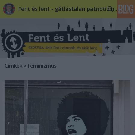
Fent és lent - gátlástalan patriotizmus
Címkék
»
feminizmus