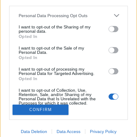
third parties.
ájtatoskodva belegyalogolt jó…
Please note that this website/app uses one or more Google
Personal Data Processing Opt Outs
services and may gather and store information including but
A Nemzeti Együttműködés Rendszere
not limited to your visit or usage behaviour. You may click to
I want to opt-out of the Sharing of my
a Katona József Színházban
personal data.
grant or deny consent to Google and its third-party tags to
Opted In
use your data for below specified purposes in below Google
Döry L.
•
2014. február 23.
17
consent section.
I want to opt-out of the Sale of my
Personal Data.
A darab a pesti színházbajáró közönség néputálatát
Opted In
szolgálja ki. Mindez persze teljesen legitim rendezői
I want to opt-out of processing my
választás. De a dráma azt is megmutathatná, hogy a
Personal Data for Targeted Advertising.
"csőcselékdemokrácia" nem ok, csupán egy funkció.
Opted In
Ha már a Heti Válasz is felfedezte magának a
I want to opt-out of Collection, Use,
színházat, mondjuk…
Retention, Sale, and/or Sharing of my
Personal Data that Is Unrelated with the
Purposes for which it was collected.
Opted Out
CONFIRM
Google consents
Data Deletion
Data Access
Privacy Policy
I want to allow Google to enable storage