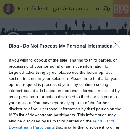
Fent és lent - gátlástalan patriotizmus
Blog -
Do Not Process My Personal Information
If you wish to opt-out of the sale, sharing to third parties, or
Címkék
»
heti_válasz
processing of your personal or sensitive information for
targeted advertising by us, please use the below opt-out
Örülünk, Szilárd?
section to confirm your selection. Please note that after your
opt-out request is processed you may continue seeing
filippova
•
2014. július 02.
52
interest-based ads based on personal information utilized by
us or personal information disclosed to third parties prior to
your opt-out. You may separately opt-out of the further
Hosszan vívódott, hogy ki merjen-e állni a
disclosure of your personal information by third parties on the
nyilvánosság elé, kockáztatva a megbélyegzést is –
IAB’s list of downstream participants. This information may
és végül kiállt. Őszintén bevallotta. Hogy mi adott
also be disclosed by us to third parties on the
IAB’s List of
neki bátorságot, s hogy mi mivel érdemeltük ki
Downstream Participants
that may further disclose it to other
őszinteségét, nem tudjuk. Megtette, megmondta,